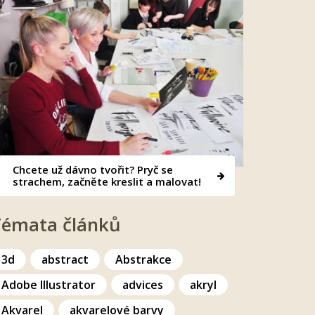
Chcete už dávno tvořit? Pryč se
strachem, začněte kreslit a malovat!
Témata článků
3d
abstract
Abstrakce
Adobe Illustrator
advices
akryl
Akvarel
akvarelové barvy