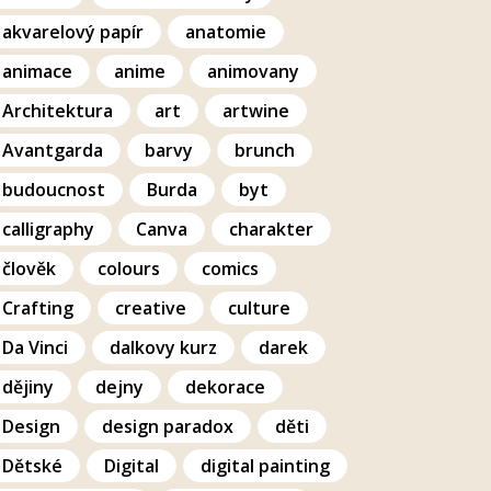
akvarelový papír
anatomie
animace
anime
animovany
Architektura
art
artwine
Avantgarda
barvy
brunch
budoucnost
Burda
byt
calligraphy
Canva
charakter
člověk
colours
comics
Crafting
creative
culture
Da Vinci
dalkovy kurz
darek
dějiny
dejny
dekorace
Design
design paradox
děti
Dětské
Digital
digital painting