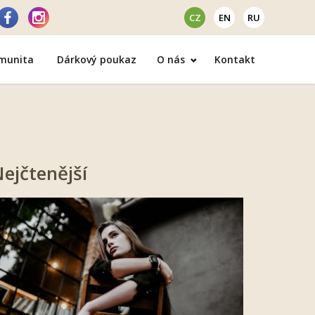
CZ
EN
RU
omunita
Dárkový poukaz
O nás
Kontakt
ejčtenější