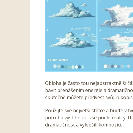
Obloha je často tou nejabstraktnější č
bavit přenášením energie a dramatičnos
skutečně
můžete předvést svůj rukopis
Použijte své největší štětce a buďte v t
potřeba vystihnout vše podle reality. Up
dramatičnost a vylepšili kompozici.