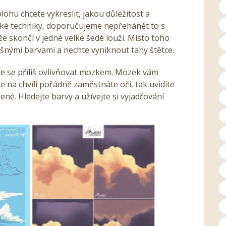
lohu chcete vykreslit, jakou důležitost a
ířské techniky, doporučujeme nepřehánět to s
že skončí v jedné velké šedé louži. Místo toho
išnými barvami a nechte vyniknout tahy štětce.
te se příliš ovlivňovat mozkem. Mozek vám
e na chvíli pořádně zaměstnáte oči, tak uvidíte
né. Hledejte barvy a užívejte si vyjadřování