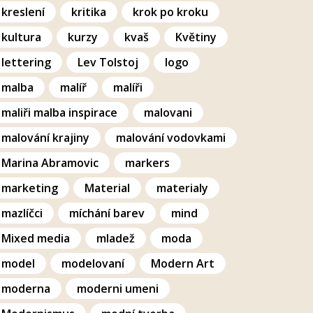
kreslení
kritika
krok po kroku
kultura
kurzy
kvaš
Květiny
lettering
Lev Tolstoj
logo
malba
malíř
malíři
maliři malba inspirace
malovani
malování krajiny
malování vodovkami
Marina Abramovic
markers
marketing
Material
materialy
mazlíčci
míchání barev
mind
Mixed media
mladež
moda
model
modelovaní
Modern Art
moderna
moderni umeni