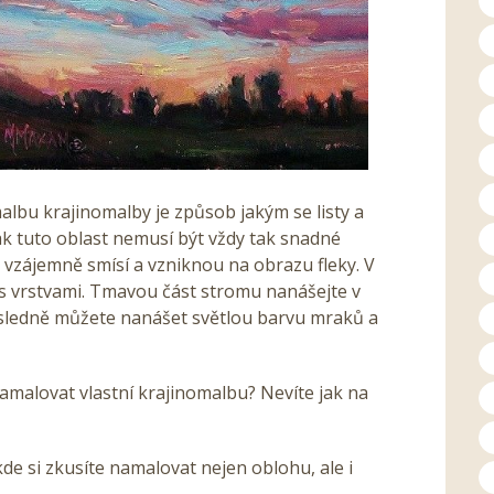
malbu krajinomalby je způsob jakým se listy a
ak tuto oblast nemusí být vždy tak snadné
vy vzájemně smísí a vzniknou na obrazu fleky. V
s vrstvami. Tmavou část stromu nanášejte v
Následně můžete nanášet světlou barvu mraků a
 namalovat vlastní krajinomalbu? Nevíte jak na
kde si zkusíte namalovat nejen oblohu, ale i