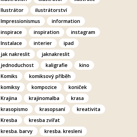
Ilustrátor
ilustrátorství
Impressionismus
information
inspirace
inspiration
instagram
Instalace
interier
ipad
jak nakreslit
jaknakreslit
jednoduchost
kaligrafie
kino
Komiks
komiksový příběh
komiksy
kompozice
koniček
Krajina
krajinomalba
krasa
krasopismo
krasopsaní
kreativita
Kresba
kresba zvířat
kresba. barvy
kresba. kresleni