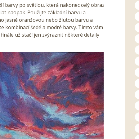
ší barvy po světlou, která nakonec celý obraz
lat naopak. Použijte základní barvu a
no jasně oranžovou nebo žlutou barvu a
ete kombinací šedé a modré barvy. Tímto vám
finále už stačí jen zvýraznit některé detaily