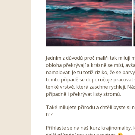
Jedním z důvodů proč malíři tak milují 
obloha překrývají a krásně se mísí, avš
namalovat. Je tu totiž riziko, že se bar
tomto případě se doporučuje pracovat 
tenké vrstvě, která zaschne rychleji. 
případně i překrývat listy stromů.
Také milujete přírodu a chtěli byste si
to?
Přihlaste se na náš kurz krajinomalby, 
další přírodní povrchy a textury