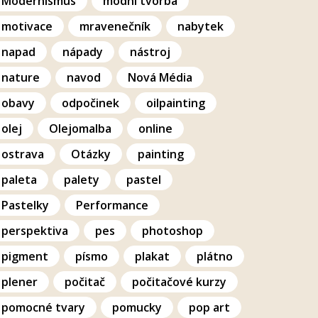
Modernismus
modní tvorba
motivace
mravenečník
nabytek
napad
nápady
nástroj
nature
navod
Nová Média
obavy
odpočinek
oilpainting
olej
Olejomalba
online
ostrava
Otázky
painting
paleta
palety
pastel
Pastelky
Performance
perspektiva
pes
photoshop
pigment
písmo
plakat
plátno
plener
počitač
počitačové kurzy
pomocné tvary
pomucky
pop art