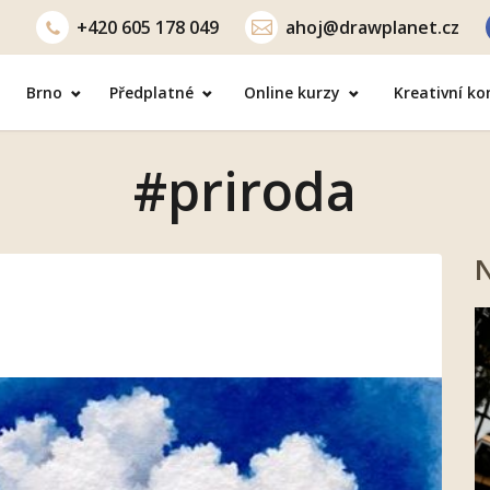
+420
605 178 049
ahoj@drawplanet.cz
Brno
Předplatné
Online kurzy
Kreativní k
#priroda
N