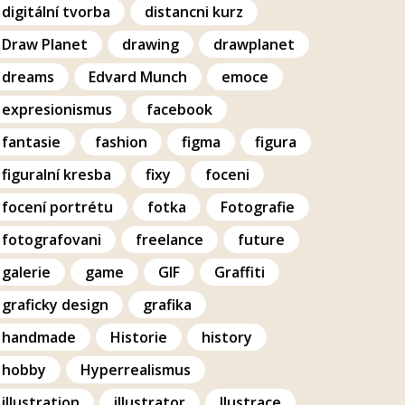
digitální tvorba
distancni kurz
Draw Planet
drawing
drawplanet
dreams
Edvard Munch
emoce
expresionismus
facebook
fantasie
fashion
figma
figura
figuralní kresba
fixy
foceni
focení portrétu
fotka
Fotografie
fotografovani
freelance
future
galerie
game
GIF
Graffiti
graficky design
grafika
handmade
Historie
history
hobby
Hyperrealismus
illustration
illustrator
Ilustrace