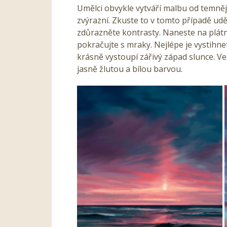
Umělci obvykle vytváří malbu od temněj
zvýrazní. Zkuste to v tomto případě udě
zdůrazněte kontrasty. Naneste na plát
pokračujte s mraky. Nejlépe je vystihn
krásně vystoupí zářivý západ slunce. Ve 
jasně žlutou a bílou barvou.