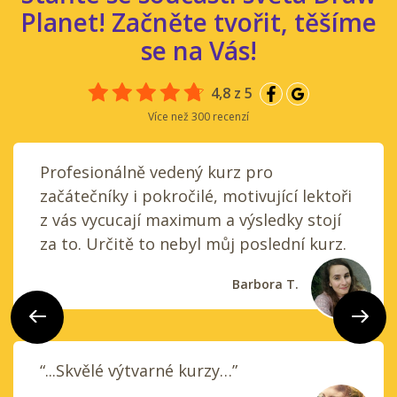
Planet! Začněte tvořit, těšíme
se na Vás!
4,8 z 5
Více než 300 recenzí
Profesionálně vedený kurz pro
začátečníky i pokročilé, motivující lektoři
z vás vycucají maximum a výsledky stojí
za to. Určitě to nebyl můj poslední kurz.
Barbora T.
Předchozí
Další
“...Skvělé výtvarné kurzy…”