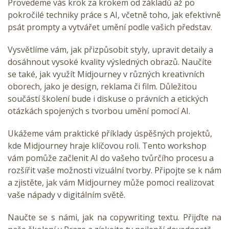
Provedeme vás krok za krokem od základů až po
pokročilé techniky práce s AI, včetně toho, jak efektivně
psát prompty a vytvářet umění podle vašich představ.
Vysvětlíme vám, jak přizpůsobit styly, upravit detaily a
dosáhnout vysoké kvality výsledných obrazů. Naučíte
se také, jak využít Midjourney v různých kreativních
oborech, jako je design, reklama či film. Důležitou
součástí školení bude i diskuse o právních a etických
otázkách spojených s tvorbou umění pomocí AI.
Ukážeme vám praktické příklady úspěšných projektů,
kde Midjourney hraje klíčovou roli. Tento workshop
vám pomůže začlenit AI do vašeho tvůrčího procesu a
rozšířit vaše možnosti vizuální tvorby. Připojte se k nám
a zjistěte, jak vám Midjourney může pomoci realizovat
vaše nápady v digitálním světě.
Naučte se s námi, jak na copywriting textu. Přijďte na