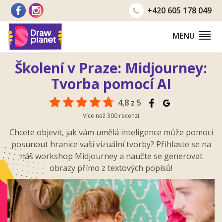
Přejít
+420
605 178 049
na
obsah
MENU
Školení v Praze: Midjourney:
Tvorba pomocí AI
4,8 z 5
Více než 300 recenzí
Chcete objevit, jak vám umělá inteligence může pomoci
posunout hranice vaší vizuální tvorby? Přihlaste se na
náš workshop Midjourney a naučte se generovat
obrazy přímo z textových popisů!