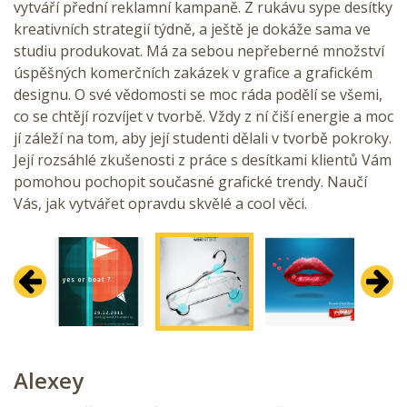
vytváří přední reklamní kampaně. Z rukávu sype desítky
kreativních strategií týdně, a ještě je dokáže sama ve
studiu produkovat. Má za sebou nepřeberné množství
úspěšných komerčních zakázek v grafice a grafickém
designu. O své vědomosti se moc ráda podělí se všemi,
co se chtějí rozvíjet v tvorbě. Vždy z ní čiší energie a moc
jí záleží na tom, aby její studenti dělali v tvorbě pokroky.
Její rozsáhlé zkušenosti z práce s desítkami klientů Vám
pomohou pochopit současné grafické trendy. Naučí
Vás, jak vytvářet opravdu skvělé a cool věci.
Předchozí
Další
Alexey