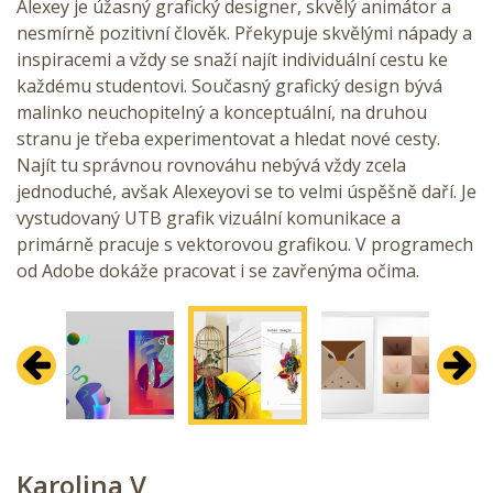
Alexey je úžasný grafický designer, skvělý animátor a
nesmírně pozitivní člověk. Překypuje skvělými nápady a
inspiracemi a vždy se snaží najít individuální cestu ke
každému studentovi. Současný grafický design bývá
malinko neuchopitelný a konceptuální, na druhou
stranu je třeba experimentovat a hledat nové cesty.
Najít tu správnou rovnováhu nebývá vždy zcela
jednoduché, avšak Alexeyovi se to velmi úspěšně daří. Je
vystudovaný UTB grafik vizuální komunikace a
primárně pracuje s vektorovou grafikou. V programech
od Adobe dokáže pracovat i se zavřenýma očima.
Předchozí
Další
Karolina V