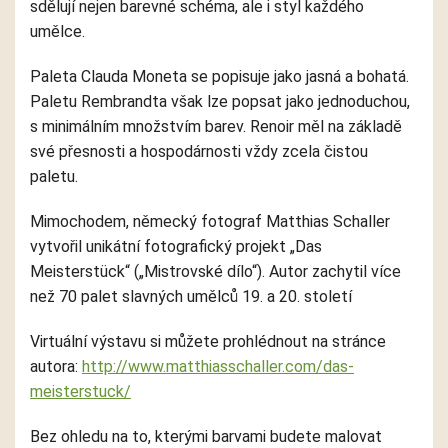
sdělují nejen barevné schéma, ale i styl každého
umělce.
Paleta
Clauda Moneta se popisuje jako jasná a bohatá.
Paletu Rembrandta však lze popsat jako jednoduchou,
s minimálním množstvím barev. Renoir měl na základě
své přesnosti a hospodárnosti vždy zcela čistou
paletu.
Mimochodem, německý fotograf Matthias Schaller
vytvořil unikátní fotografický projekt „Das
Meisterstück“ („Mistrovské dílo“). Autor zachytil více
než 70
palet
slavných umělců 19. a 20. století
Virtuální výstavu si můžete prohlédnout na stránce
autora:
http://www.matthiasschaller.com/das-
meisterstuck/
Bez ohledu na to, kterými barvami budete malovat