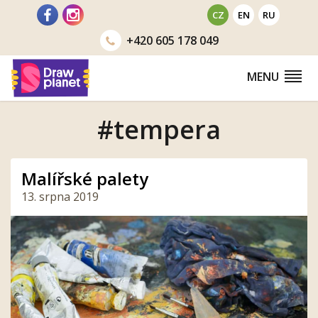
Přejít
CZ
EN
RU
na
+420
605 178 049
obsah
MENU
#tempera
Malířské palety
13. srpna 2019