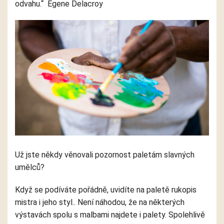
odvahu.“
Egene Delacroy
Už jste někdy věnovali pozornost
palet
ám slavných
umělců?
Když se podíváte pořádně, uvidíte na
palet
ě rukopis
mistra i jeho styl.. Není náhodou, že na některých
výstavách spolu s malbami najdete i
palety
.
Spolehlivě