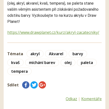
(olej, akryl, akvarel, kvaš, tempera), se
paleta
stane
vaším věrným asistentem při získávání požadovaného
odstínu barvy. Vyzkoušejte to na kurzu akrylu v Draw
Planet!
https://www.drawplanet.cz/kurz/akryl-zacatecniky/
Témata
akryl
Akvarel
barvy
kvaš
míchání barev
olej
paleta
tempera
Sdílet
Odkaz
|
Komentáře