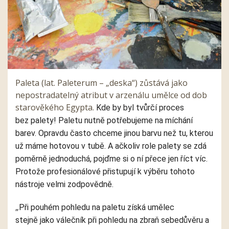
Paleta
(lat. Paleterum – „deska“) zůstává jako
nepostradatelný atribut v arzenálu umělce od dob
starověkého Egypta.
Kde by byl tvůrčí proces
bez
palety
!
Paletu
nutně potřebujeme na míchání
barev. Opravdu často chceme jinou barvu než tu, kterou
už máme hotovou v tubě.
A ačkoliv role
palety
se zdá
poměrně jednoduchá, pojďme si o ní přece jen říct víc.
Protože profesionálové přistupují k výběru tohoto
nástroje velmi zodpovědně.
„
Při pouhém pohledu na paletu
získá umělec
stejně
jako válečník při pohledu na zbraň
sebedůvěru
a