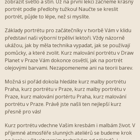
zobrazit světlo a stín. Už na první lekci začneme krásný
portrét podle předlohy tužkou! Naučte se kreslit
portrét, půjde to lépe, než si myslíte.
Základy portrétu pro začátečníky v tvorbě Vám v klidu
představí naši výborní trpěliví lektoři. Vždy názorně
ukážou, jak by měla technika vypadat, jak se používají
pomůcky, a které zvolit. Kurz malování portrétu v Draw
Planet v Praze Vám dokonce osvětlí, jak na portrét
olejovými barvami. Nezapomeneme ani na teorii barev.
Možná si pořád dokola hledáte kurz malby portrétu
Praha, kurz portrétu v Praze, kurz malby portrétu v
Praze, kurz malování portértu Praha, kurz malování
portrétu v Praze. Právě jste našli ten nejlepší kurz
přesně pro vás!
Kurz portrétu vdechne Vašim kresbám i malbám život. V
příjemné atmosféře slunných ateliérů se budeme krok