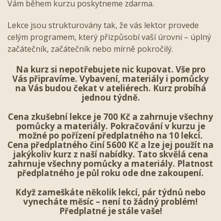
Vám během kurzu poskytneme zdarma.
Lekce jsou strukturovány tak, že vás lektor provede
celým programem, který přizpůsobí vaší úrovni – úplný
začátečník, začátečník nebo mírně pokročilý.
Na kurz si nepotřebujete nic kupovat. Vše pro
Vás připravíme. Vybavení, materiály i pomůcky
na Vás budou čekat v ateliérech. Kurz probíhá
jednou týdně.
Cena zkušební lekce je 700 Kč a zahrnuje všechny
pomůcky a materiály. Pokračování v kurzu je
možné po pořízení předplatného na 10 lekcí.
Cena předplatného činí 5600 Kč a lze jej použít na
jakýkoliv kurz z naší nabídky. Tato skvělá cena
zahrnuje všechny pomůcky a materiály. Platnost
předplatného je půl roku
ode dne zakoupení
.
Když zameškáte několik lekcí, pár týdnů nebo
vynecháte měsíc – není to žádný problém!
Předplatné je stále vaše!