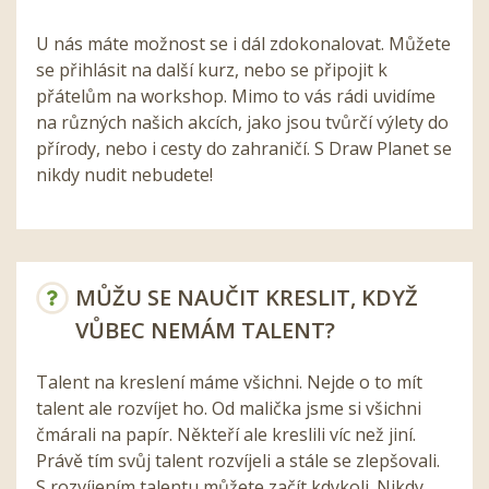
U nás máte možnost se i dál zdokonalovat. Můžete
se přihlásit na další kurz, nebo se připojit k
přátelům na workshop. Mimo to vás rádi uvidíme
na různých našich akcích, jako jsou tvůrčí výlety do
přírody, nebo i cesty do zahraničí. S Draw Planet se
nikdy nudit nebudete!
MŮŽU SE NAUČIT KRESLIT, KDYŽ
VŮBEC NEMÁM TALENT?
Talent na kreslení máme všichni. Nejde o to mít
talent ale rozvíjet ho. Od malička jsme si všichni
čmárali na papír. Někteří ale kreslili víc než jiní.
Právě tím svůj talent rozvíjeli a stále se zlepšovali.
S rozvíjením talentu můžete začít kdykoli. Nikdy