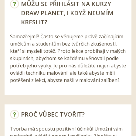
MŮŽU SE PŘIHLÁSIT NA KURZY
DRAW PLANET, I KDYŽ NEUMÍM
KRESLIT?
Samozřejmě! Často se věnujeme právě začínajícím
umělcům a studentům bez tvůrčích zkušeností,
kteří si mysleli totéž. Proto lekce probíhají v malých
skupinách, abychom se každému věnovali podle
potřeb jeho výuky. Je pro nás důležité nejen abyste
ovládli techniku malování, ale také abyste měli
potěšeni z lekcí, abyste našli v malování zalíbení.
PROČ VŮBEC TVOŘIT?
Tvorba má spoustu pozitivní účinků! Umožní vám
svobodně vyjádřit emoce i myšlenky. Zlepšíte si