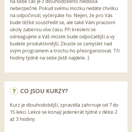
na sebe čas je z dlouhodobého hlediska
nebezpečné. Pokud svému mozku nedáte chvilku
na odpočinutí, vyčerpáte ho. Nejen, že pro Vás
bude těžké soustředit se, ale také Vám pracovní
úkoly zaberou více času. Při kreslení se
odreagujete a Váš mozek bude odpočatější a vy
budete produktivnější. Zkuste se zamyslet nad
svým programem a trochu ho přeorganizovat. Tři
hodiny týdně na sebe jistě najdete. :)
CO JSOU KURZY?
Kurz je dlouhodobější, zpravidla zahrnuje od 7 do
15 lekci. Lekce se konají jedenkrát týdně v délce 2
až 3 hodiny.