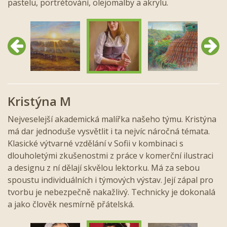
pastelu, portrétování, olejomalby a akrylu.
Předchozí
Další
Kristýna M
Nejveselejší akademická malířka našeho týmu. Kristýna
má dar jednoduše vysvětlit i ta nejvíc náročná témata.
Klasické výtvarné vzdělání v Sofii v kombinaci s
dlouholetými zkušenostmi z práce v komerční ilustraci
a designu z ní dělají skvělou lektorku. Má za sebou
spoustu individuálních i týmových výstav. Její zápal pro
tvorbu je nebezpečně nakažlivý. Technicky je dokonalá
a jako člověk nesmírně přátelská.