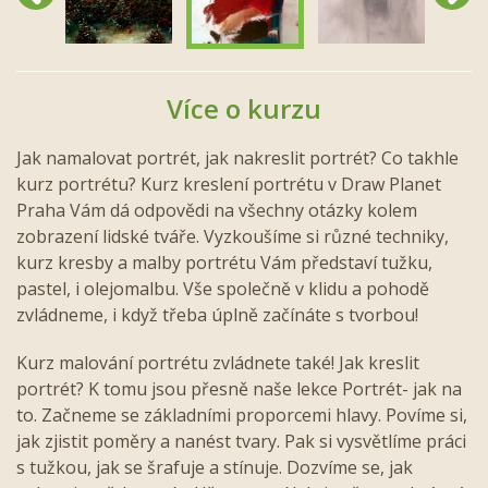
Více o kurzu
Jak namalovat portrét, jak nakreslit portrét? Co takhle
kurz portrétu? Kurz kreslení portrétu v Draw Planet
Praha Vám dá odpovědi na všechny otázky kolem
zobrazení lidské tváře. Vyzkoušíme si různé techniky,
kurz kresby a malby portrétu Vám představí tužku,
pastel, i olejomalbu. Vše společně v klidu a pohodě
zvládneme, i když třeba úplně začínáte s tvorbou!
Kurz malování portrétu zvládnete také! Jak kreslit
portrét? K tomu jsou přesně naše lekce Portrét- jak na
to. Začneme se základními proporcemi hlavy. Povíme si,
jak zjistit poměry a nanést tvary. Pak si vysvětlíme práci
s tužkou, jak se šrafuje a stínuje. Dozvíme se, jak