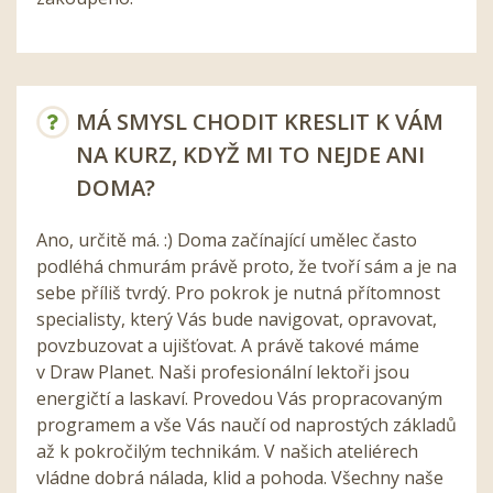
MÁ SMYSL CHODIT KRESLIT K VÁM
NA KURZ, KDYŽ MI TO NEJDE ANI
DOMA?
Ano, určitě má. :) Doma začínající umělec často
podléhá chmurám právě proto, že tvoří sám a je na
sebe příliš tvrdý. Pro pokrok je nutná přítomnost
specialisty, který Vás bude navigovat, opravovat,
povzbuzovat a ujišťovat. A právě takové máme
v Draw Planet. Naši profesionální lektoři jsou
energičtí a laskaví. Provedou Vás propracovaným
programem a vše Vás naučí od naprostých základů
až k pokročilým technikám. V našich ateliérech
vládne dobrá nálada, klid a pohoda. Všechny naše