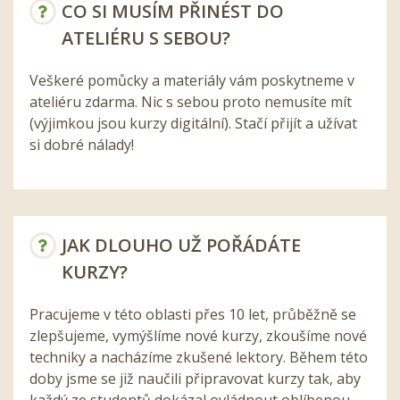
CO SI MUSÍM PŘINÉST DO
ATELIÉRU S SEBOU?
Veškeré pomůcky a materiály vám poskytneme v
ateliéru zdarma. Nic s sebou proto nemusíte mít
(výjimkou jsou kurzy digitální). Stačí přijít a užívat
si dobré nálady!
JAK DLOUHO UŽ POŘÁDÁTE
KURZY?
Pracujeme v této oblasti přes 10 let, průběžně se
zlepšujeme, vymýšlíme nové kurzy, zkoušíme nové
techniky a nacházíme zkušené lektory. Během této
doby jsme se již naučili připravovat kurzy tak, aby
každý ze studentů dokázal ovládnout oblíbenou