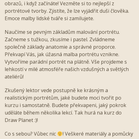
obrazů, i když začínáte! Vezměte si to nejlepší z
portrétové tvorby. Zjistíte, že lze vyjádřit duši člověka.
Emoce malby lidské tváře si zamilujete.
Naučíme se pevným základům malování portrétu.
Začneme s tužkou, zkusíme i pastel. Zvládneme
společně základy anatomie a správné proporce.
Překvapí Vás, jak úžasná malba portrétu vznikne.
Vytvoříme parádní portrét na plátně. Vše projdeme s
lehkostí v milé atmosféře našich vzdušných a světlých
ateliérů!
Zkušený lektor vede postupně ke krásným a
realistickým portrétům, jaké budete moci tvořit po
kurzu i samostatně. Budete překvapeni, jaký pokrok
uděláte během několika lekcí. Tak hurá na kurz do
Draw Planet :)!
Co s sebou? Vůbec nic
! Veškeré materiály a pomůcky