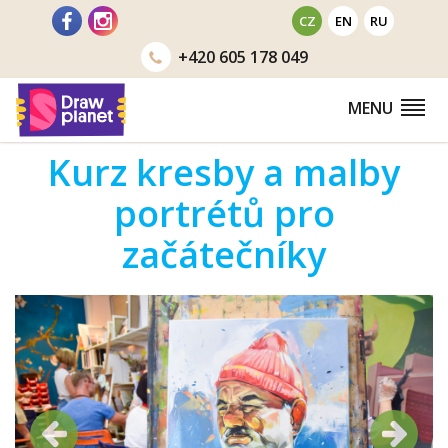
Přejít
CZ
EN
RU
na
+420
605 178 049
obsah
MENU
Kurz kresby a malby
portrétů pro
začátečníky
Předchozí
Další
Předchozí
Další