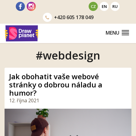
Přejít
CZ
EN
RU
na
+420
605 178 049
obsah
MENU
#webdesign
Jak obohatit vaše webové
stránky o dobrou náladu a
humor?
12. října 2021