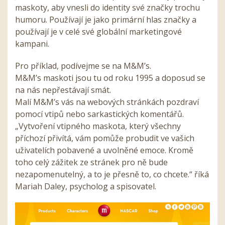
maskoty, aby vnesli do identity své značky trochu
humoru. Používají je jako primární hlas značky a
používají je v celé své globální marketingové
kampani.
Pro příklad, podívejme se na M&M’s.
M&M’s maskoti jsou tu od roku 1995 a doposud se
na nás nepřestávají smát.
Malí M&M’s vás na webových stránkách pozdraví
pomocí vtipů nebo sarkastických komentářů.
„Vytvoření vtipného maskota, který všechny
příchozí přivítá, vám pomůže probudit ve vašich
uživatelích pobavené a uvolněné emoce. Kromě
toho celý zážitek ze stránek pro ně bude
nezapomenutelný, a to je přesně to, co chcete.“ říká
Mariah Daley, psycholog a spisovatel.