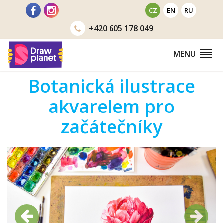
Přejít
CZ
EN
RU
na
+420
605 178 049
obsah
MENU
Botanická ilustrace
akvarelem pro
začátečníky
Předchozí
Další
Předchozí
Další