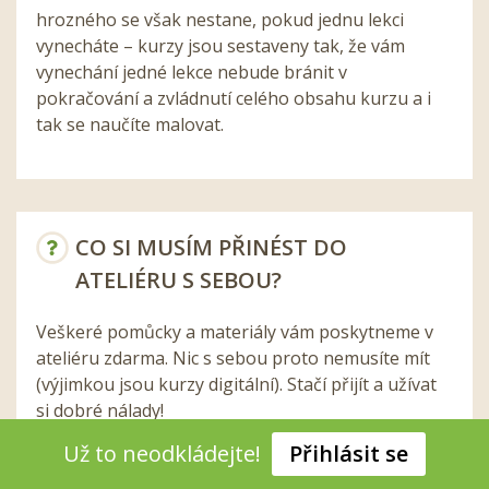
hrozného se však nestane, pokud jednu lekci
vynecháte – kurzy jsou sestaveny tak, že vám
vynechání jedné lekce nebude bránit v
pokračování a zvládnutí celého obsahu kurzu a i
tak se naučíte malovat.
CO SI MUSÍM PŘINÉST DO
ATELIÉRU S SEBOU?
Veškeré pomůcky a materiály vám poskytneme v
ateliéru zdarma. Nic s sebou proto nemusíte mít
(výjimkou jsou kurzy digitální). Stačí přijít a užívat
si dobré nálady!
Už to neodkládejte!
Přihlásit se