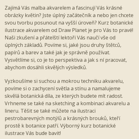
Zajímá Vás malba akvarelem a fascinují Vás krásné
obrázky květin? Jste úplný začátečník a nebo jen chcete
svou tvorbu posunout na vyšší úroveň? Kurz botanické
ilustrace akvarelem od Draw Planet je pro Vás to pravé!
Naši zkušení a přátelští lektoři Vás naučí vše od
úplných základů. Povíme si, jaké jsou druhy štětců,
papírů a barev a také jak je správně používat.
Vysvětlíme si, co je to perspektiva a jak s ní pracovat,
abychom dosáhli skvělých výsledků.
Vyzkoušíme si suchou a mokrou techniku akvarelu,
povíme si o zachycení světla a stínu a namalujeme
skvělá botanická díla, ze kterých budete mít radost.
Vrhneme se také na sketching a kombinaci akvarelu a
lineru. Těšit se také můžete na ilustraci
pestrobarevných motýlů a krásných brouků, kteří
prostě k botanice patří. Výborný kurz botanické
ilustrace Vás bude bavit!