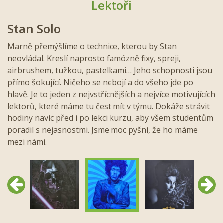
Lektoři
Stan Solo
Marně přemýšlíme o technice, kterou by Stan
neovládal. Kreslí naprosto famózně fixy, spreji,
airbrushem, tužkou, pastelkami… Jeho schopnosti jsou
přímo šokující. Ničeho se nebojí a do všeho jde po
hlavě. Je to jeden z nejvstřícnějších a nejvíce motivujících
lektorů, které máme tu čest mít v týmu. Dokáže strávit
hodiny navíc před i po lekci kurzu, aby všem studentům
poradil s nejasnostmi. Jsme moc pyšní, že ho máme
mezi námi.
Předchozí
Další