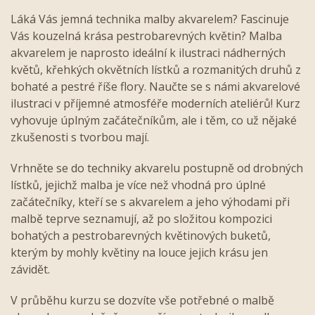
Láká Vás jemná technika malby akvarelem? Fascinuje
Vás kouzelná krása pestrobarevných květin? Malba
akvarelem je naprosto ideální k ilustraci nádherných
květů, křehkých okvětních lístků a rozmanitých druhů z
bohaté a pestré říše flory. Naučte se s námi akvarelové
ilustraci v příjemné atmosféře moderních ateliérů! Kurz
vyhovuje úplným začátečníkům, ale i těm, co už nějaké
zkušenosti s tvorbou mají.
Vrhněte se do techniky akvarelu postupně od drobných
lístků, jejichž malba je více než vhodná pro úplné
začátečníky, kteří se s akvarelem a jeho výhodami při
malbě teprve seznamují, až po složitou kompozici
bohatých a pestrobarevných květinových buketů,
kterým by mohly květiny na louce jejich krásu jen
závidět.
V průběhu kurzu se dozvíte vše potřebné o malbě