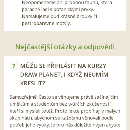
Neopomeneme ani drobnou faunu, která
parádně ladí s botanickými prvky.
Namalujeme buď krásné brouky či
pestrobarevné motýly.
Nejčastější otázky a odpovědi
MŮŽU SE PŘIHLÁSIT NA KURZY
DRAW PLANET, I KDYŽ NEUMÍM
KRESLIT?
Samozřejmě! Často se věnujeme právě začínajícím
umělcům a studentům bez tvůrčích zkušeností,
kteří si mysleli totéž. Proto lekce probíhají v malých
skupinách, abychom se každému věnovali podle
potřeb jeho výuky. Je pro nás důležité nejen abyste