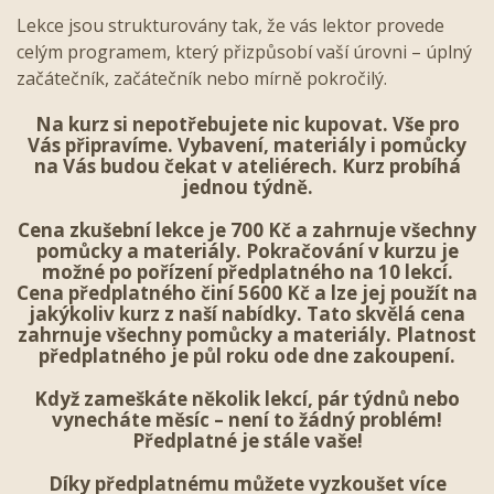
Lekce jsou strukturovány tak, že vás lektor provede
celým programem, který přizpůsobí vaší úrovni – úplný
začátečník, začátečník nebo mírně pokročilý.
Na kurz si nepotřebujete nic kupovat. Vše pro
Vás připravíme. Vybavení, materiály i pomůcky
na Vás budou čekat v ateliérech. Kurz probíhá
jednou týdně.
Cena zkušební lekce je 700 Kč a zahrnuje všechny
pomůcky a materiály. Pokračování v kurzu je
možné po pořízení předplatného na 10 lekcí.
Cena předplatného činí 5600 Kč a lze jej použít na
jakýkoliv kurz z naší nabídky. Tato skvělá cena
zahrnuje všechny pomůcky a materiály. Platnost
předplatného je půl roku
ode dne zakoupení
.
Když zameškáte několik lekcí, pár týdnů nebo
vynecháte měsíc – není to žádný problém!
Předplatné je stále vaše!
Díky předplatnému můžete vyzkoušet více