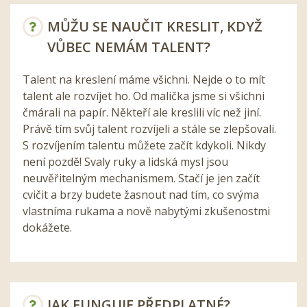
MŮŽU SE NAUČIT KRESLIT, KDYŽ
VŮBEC NEMÁM TALENT?
Talent na kreslení máme všichni. Nejde o to mít
talent ale rozvíjet ho. Od malička jsme si všichni
čmárali na papír. Někteří ale kreslili víc než jiní.
Právě tím svůj talent rozvíjeli a stále se zlepšovali.
S rozvíjením talentu můžete začít kdykoli. Nikdy
není pozdě! Svaly ruky a lidská mysl jsou
neuvěřitelným mechanismem. Stačí je jen začít
cvičit a brzy budete žasnout nad tím, co svýma
vlastníma rukama a nově nabytými zkušenostmi
dokážete.
JAK FUNGUJE PŘEDPLATNÉ?