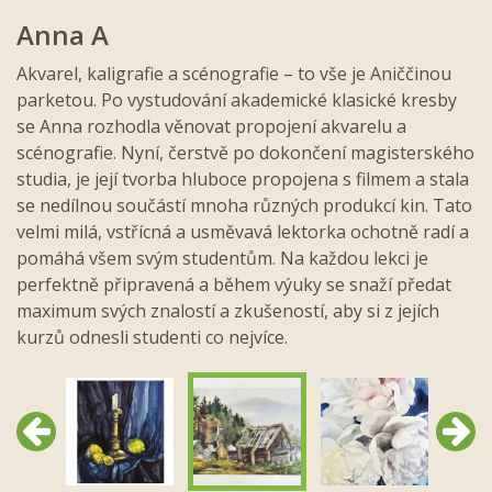
Anna A
Akvarel, kaligrafie a scénografie – to vše je Aniččinou
parketou. Po vystudování akademické klasické kresby
se Anna rozhodla věnovat propojení akvarelu a
scénografie. Nyní, čerstvě po dokončení magisterského
studia, je její tvorba hluboce propojena s filmem a stala
se nedílnou součástí mnoha různých produkcí kin. Tato
velmi milá, vstřícná a usměvavá lektorka ochotně radí a
pomáhá všem svým studentům. Na každou lekci je
perfektně připravená a během výuky se snaží předat
maximum svých znalostí a zkušeností, aby si z jejích
kurzů odnesli studenti co nejvíce.
Předchozí
Další