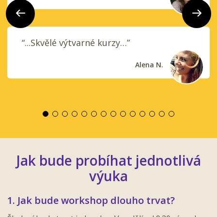
Předchozí
Další
“...Skvělé výtvarné kurzy…”
Alena N.
Jak bude probíhat jednotlivá
výuka
1. Jak bude workshop dlouho trvat?