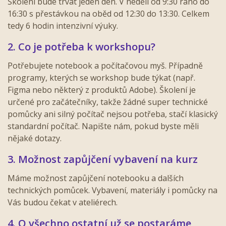
Školení bude trvat jeden den. V nedělí od 9:30 ráno do
16:30 s přestávkou na oběd od 12:30 do 13:30. Celkem
tedy 6 hodin intenzivní výuky.
2. Co je potřeba k workshopu?
Potřebujete notebook a počítačovou myš. Případně
programy, kterých se workshop bude týkat (např.
Figma nebo některý z produktů Adobe).
Školení je
určené pro začátečníky, takže žádné super technické
pomůcky ani silný počítač nejsou potřeba, stačí klasický
standardní počítač. Napište nám, pokud byste měli
nějaké dotazy.
3. Možnost zapůjčení vybavení na kurz
Máme možnost zapůjčení notebooku a dalších
technických pomůcek. Vybavení, materiály i pomůcky na
Vás budou čekat v ateliérech.
4. O všechno ostatní už se postaráme