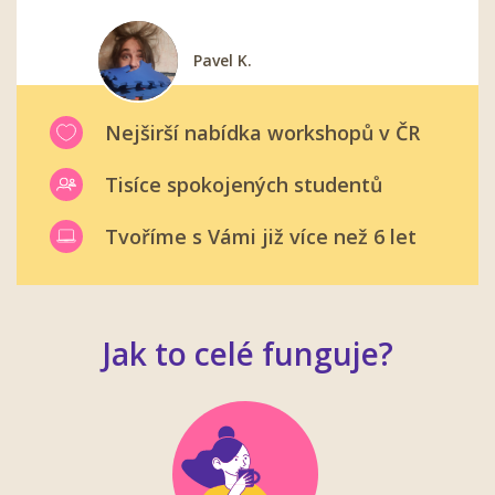
Pavel K.
Barbora T.
Eliška A.
Miroslav S.
Zuzka N.
Nejširší nabídka workshopů v ČR
Tisíce spokojených studentů
Tvoříme s Vámi již více než 6 let
Jak to celé funguje?