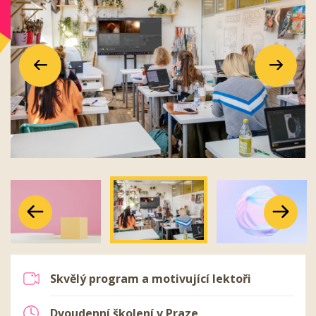
Předchozí
Další
Předchozí
Další
Předchozí
Další
Skvělý program a motivující lektoři
Dvoudenní školení v Praze