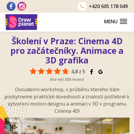
Přejít
+420
605 178 049
na
obsah
MENU
Školení v Praze: Cinema 4D
pro začátečníky. Animace a
3D grafika
4,8 z 5
Více než 300 recenzí
Dvoudenní workshop, v průběhu kterého Vám
poskytneme praktické dovednosti a znalosti potřebné k
vytvoření motion designu a animaci v 3D v programu
Cinema 4D!