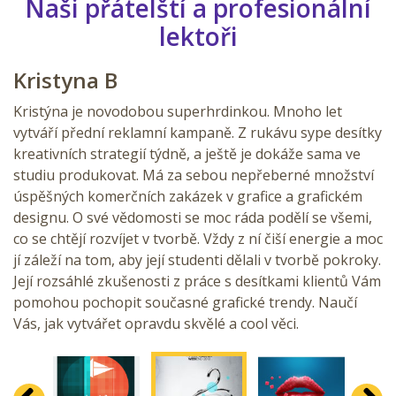
Naši přátelští a profesionální
lektoři
Kristyna B
Kristýna je novodobou superhrdinkou. Mnoho let
vytváří přední reklamní kampaně. Z rukávu sype desítky
kreativních strategií týdně, a ještě je dokáže sama ve
studiu produkovat. Má za sebou nepřeberné množství
úspěšných komerčních zakázek v grafice a grafickém
designu. O své vědomosti se moc ráda podělí se všemi,
co se chtějí rozvíjet v tvorbě. Vždy z ní čiší energie a moc
jí záleží na tom, aby její studenti dělali v tvorbě pokroky.
Její rozsáhlé zkušenosti z práce s desítkami klientů Vám
pomohou pochopit současné grafické trendy. Naučí
Vás, jak vytvářet opravdu skvělé a cool věci.