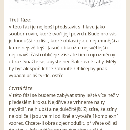
Třetí fáze:
V této fázi je nejlepší představit si hlavu jako
soubor rovin, které tvoří její povrch. Bude pro vás
jednodušší rozlišit, které oblasti jsou nejtemnější a
které nejsvětlejší. Jasně obkružte nejsvětlejší i
nejtmavší části obličeje. Získáte tím trojrozměrný
obraz. Snažte se, abyste nedělali rovné tahy. Měly
by být alespoň lehce zahnuté. Obličej by jinak
vypadal příliš tvrdě, ostře.
Čtvrtá fáze:
V této fázi se budeme zabývat stíny ještě více než v
předešlém kroku. Nejdříve se vrhneme na ty
největší, nejhlubší a nejdůležitější. Zjistíte, že stíny
na obličeji jsou velmi odlišné a vytvářejí komplexní
vzorec. Chcete-li obraz zjednodušit, přivřete oči až
do stavu, kdy uvidíte pouze dva tóny: světlé