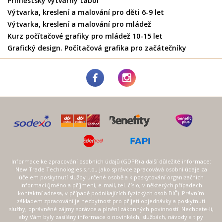
Příměstský výtvarný tábor
Výtvarka, kreslení a malování pro děti 6-9 let
Výtvarka, kreslení a malování pro mládež
Kurz počítačové grafiky pro mládež 10-15 let
Grafický design. Počítačová grafika pro začátečníky
Informace ke zpracování osobních údajů (GDPR) a další důležité informace:
New Trade Technologies s.r.o., jako správce zpracovává osobní údaje za
účelem poskytnutí služby určené osobě a k poskytování organizačních
informací (jméno a příjmení, e-mail, tel. číslo, v některých případech
kontaktní adresa, v případě podnikajících fyzických osob DIČ). Právním
základem zpracování je nezbytnost pro přijetí objednávky a poskytnutí
služby, oprávněné zájmy správce a plnění zákonných povinností. Nechcete-li,
aby Vám byly zasílány informace o novinkách, službách, návody a tipy