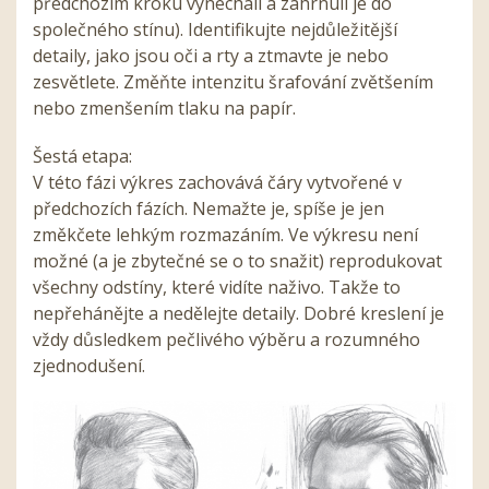
předchozím kroku vynechali a zahrnuli je do
společného stínu). Identifikujte nejdůležitější
detaily, jako jsou oči a rty a ztmavte je nebo
zesvětlete. Změňte intenzitu šrafování zvětšením
nebo zmenšením tlaku na papír.
Šestá etapa:
V této fázi výkres zachovává čáry vytvořené v
předchozích fázích. Nemažte je, spíše je jen
změkčete lehkým rozmazáním. Ve výkresu není
možné (a je zbytečné se o to snažit) reprodukovat
všechny odstíny, které vidíte naživo. Takže to
nepřehánějte a nedělejte detaily. Dobré kreslení je
vždy důsledkem pečlivého výběru a rozumného
zjednodušení.