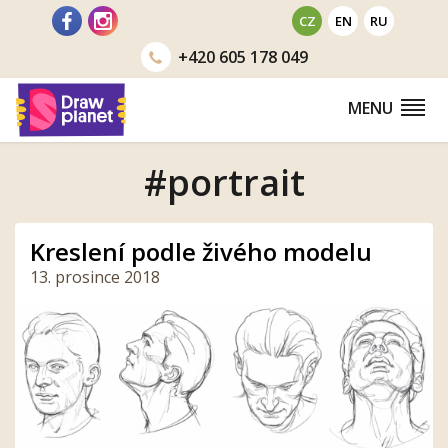
Přejít
CZ
EN
RU
na
+420
605 178 049
obsah
MENU
#portrait
Kreslení podle živého modelu
13. prosince 2018