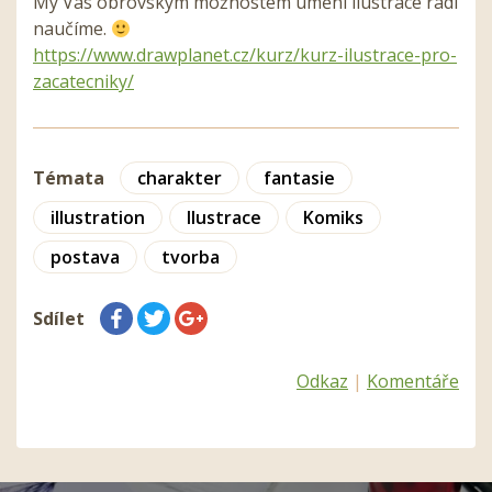
My Vás obrovským možnostem umění ilustrace rádi
naučíme.
https://www.drawplanet.cz/kurz/kurz-ilustrace-pro-
zacatecniky/
Témata
charakter
fantasie
illustration
Ilustrace
Komiks
postava
tvorba
Sdílet
Odkaz
|
Komentáře