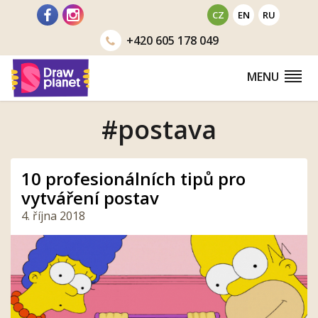
Přejít
CZ
EN
RU
na
+420
605 178 049
obsah
MENU
#postava
10 profesionálních tipů pro
vytváření postav
4. října 2018