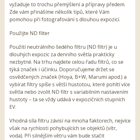
vyžaduje to trochu přemýšlení a přípravy předem.
Zde vám přinášíme několik tipů, které Vám
pomohou při fotografování s dlouhou expozicí.
Použijte ND filter
Použití neutrálního šedého filtru (ND filtr) je u
dlouhých expozic za denního světla prakticky
nezbytné. Na trhu najdete celou řadu filtrů, co se
týká značek i účinku. Doporučujeme držet se
osvědčených značek (Hoya, B+W, Marumi apod.) a
vybírat filtry spíše s větší hustotou, které pohltí více
světla nebo zvolit ND filtr s variabilním nastavením
hustoty – ta se vždy udává v expozičních stupních
EV.
Vhodná síla filtru závisí na mnoha faktorech, nejvíce
však na rychlosti pohybujících se objektů (vítr,
voda). Při silnějším větru vám bude stačit