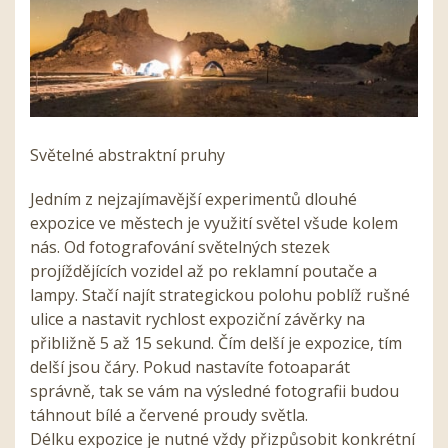
Světelné abstraktní pruhy
Jedním z nejzajímavější experimentů dlouhé
expozice ve městech je využití světel všude kolem
nás. Od fotografování světelných stezek
projíždějících vozidel až po reklamní poutače a
lampy. Stačí najít strategickou polohu poblíž rušné
ulice a nastavit rychlost expoziční závěrky na
přibližně 5 až 15 sekund. Čím delší je expozice, tím
delší jsou čáry. Pokud nastavíte fotoaparát
správně, tak se vám na výsledné fotografii budou
táhnout bílé a červené proudy světla.
Délku expozice je nutné vždy přizpůsobit konkrétní