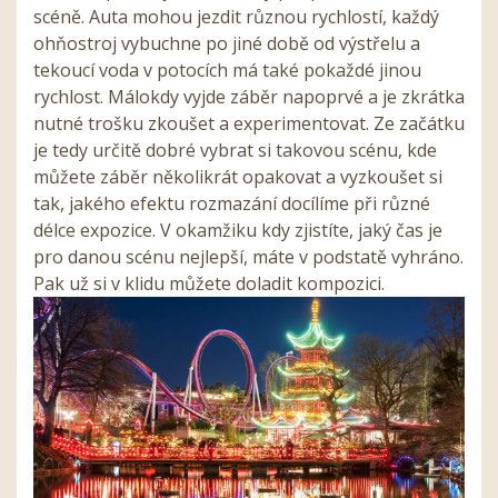
scéně. Auta mohou jezdit různou rychlostí, každý
ohňostroj vybuchne po jiné době od výstřelu a
tekoucí voda v potocích má také pokaždé jinou
rychlost. Málokdy vyjde záběr napoprvé a je zkrátka
nutné trošku zkoušet a experimentovat. Ze začátku
je tedy určitě dobré vybrat si takovou scénu, kde
můžete záběr několikrát opakovat a vyzkoušet si
tak, jakého efektu rozmazání docílíme při různé
délce expozice. V okamžiku kdy zjistíte, jaký čas je
pro danou scénu nejlepší, máte v podstatě vyhráno.
Pak už si v klidu můžete doladit kompozici.