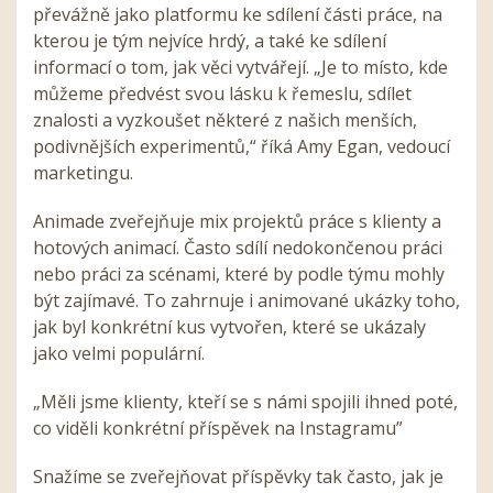
převážně jako platformu ke sdílení části práce, na
kterou je tým nejvíce hrdý, a také ke sdílení
informací o tom, jak věci vytvářejí. „Je to místo, kde
můžeme předvést svou lásku k řemeslu, sdílet
znalosti a vyzkoušet některé z našich menších,
podivnějších experimentů,“ říká Amy Egan, vedoucí
marketingu.
Animade zveřejňuje mix projektů práce s klienty a
hotových animací. Často sdílí nedokončenou práci
nebo práci za scénami, které by podle týmu mohly
být zajímavé. To zahrnuje i animované ukázky toho,
jak byl konkrétní kus vytvořen, které se ukázaly
jako velmi populární.
„Měli jsme klienty, kteří se s námi spojili ihned poté,
co viděli konkrétní příspěvek na Instagramu”
Snažíme se zveřejňovat příspěvky tak často, jak je