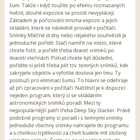
šum. Takže i když toužíte po efektu rozmazaných
hvězd, dlouhé expozice se prostě nevyplácejí.
Základem je pořizování mnoha expozic a jejich
skládání, které se následně provádí v počítači.
Snímky Mléčné dráhy nebo nějakého souhvězdí je
jednoduché pořídit. Stačí namířit na místo, které
chcete fotit, a pořídit třeba dvacet snímků po
dvaceti vteřinách. Pokud chcete být důslední,
pořídíte si ještě třeba pět tzv. temných snímků, kde
zakryjete objektiv a vyfotíte doslova jen tmu. Ty
poslouží pro eliminaci šumu. To hlavní se odehraje
až při zpracování v počítači. Naštěstí je k dispozici
nejeden program, který si se skládáním
astronomických snímků poradí. Mezi ty
nejpopulárnější patří třeba Deep Sky Stacker. Právě
podobné programy si poradí i s temnými snímky.
Jednoduše všechny snímky nahrajete do programu
a s chvilkou trpělivosti za chvíli budete mít složený