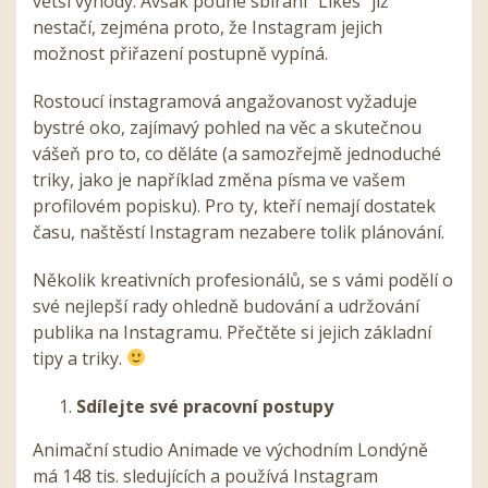
větší výhody. Avšak pouhé sbírání “Likes” již
nestačí, zejména proto, že Instagram jejich
možnost přiřazení postupně vypíná.
Rostoucí instagramová angažovanost vyžaduje
bystré oko, zajímavý pohled na věc a skutečnou
vášeň pro to, co děláte (a samozřejmě jednoduché
triky, jako je například změna písma ve vašem
profilovém popisku). Pro ty, kteří nemají dostatek
času, naštěstí Instagram nezabere tolik plánování.
Několik kreativních profesionálů, se s vámi podělí o
své nejlepší rady ohledně budování a udržování
publika na Instagramu. Přečtěte si jejich základní
tipy a triky.
Sdílejte své pracovní postupy
Animační studio Animade ve východním Londýně
má 148 tis. sledujících a používá Instagram