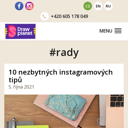
Přejít
CZ
EN
RU
na
+420
605 178 049
obsah
MENU
#rady
10 nezbytných instagramových
tipů
5. října 2021