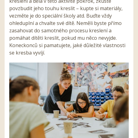
kreslení a dělá v této aktivitě pokrok, zkuste
povzbudit jeho touhu kreslit – kupte si materiály,
vezměte je do speciální školy atd. Buďte vždy
ohleduplní a chvalte své dítě. Neměli byste přímo
zasahovat do samotného procesu kreslení a
pomáhat dítěti kreslit, pokud mu něco nevyjde.
Koneckonců si pamatujete, jaké důležité vlastnosti
se kresba vyvíjí.