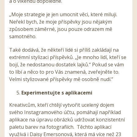
a o víkendu dopoledne.
„Moje strategie je jen umocnit věci, které miluji.
Neřekl bych, že moje příspěvky jsou nějakým
způsobem záměrné, jsou pouze odrazem mě
samotného.
Také dodává, že někteří lidé si příliš zakládají na
extrémní stylizaci příspěvků. „Je mnoho lidí, kteří se
bojí, že nedostanou dostatek lajků.“ Pokud se vám
to líbí a něco to pro Vás znamená, zveřejněte to.
Velmi stylizované příspěvky mě osobně nudí.”
Experimentujte s aplikacemi
Kreativcům, kteří chtějí vytvořit ucelený dojem
svého Instagramového účtu, pomáhají například
aplikace na úpravu obrázků udržovat konzistentní
paletu barev na fotografiích. Těchto aplikací
využívá i Daisy Emersonová, která má více než 23