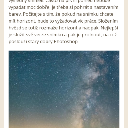
výsledný snímek. Často na první pohled nebude
vypadat moc dobře, je třeba si pohrát s nastavením
barev. Počítejte s tím, že pokud na snímku chcete
mít horizont, bude to vyžadovat víc práce. Složením
hvězd se totiž rozmaže horizont a naopak. Nejlepší
je složit svě verze snímku a pak je prolnout, na což
poslouží starý dobrý Photoshop.