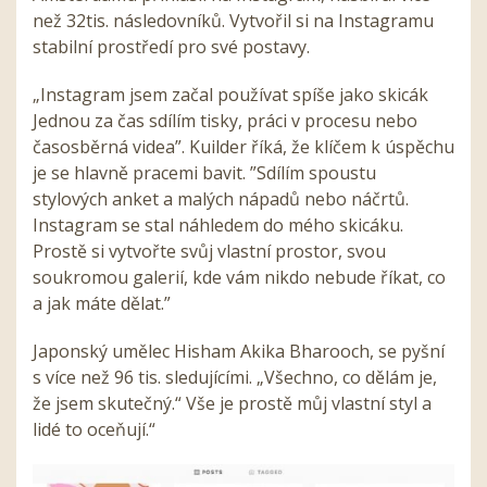
než 32tis. následovníků. Vytvořil si na Instagramu
stabilní prostředí pro své postavy.
„Instagram jsem začal používat spíše jako skicák
Jednou za čas sdílím tisky, práci v procesu nebo
časosběrná videa”. Kuilder říká, že klíčem k úspěchu
je se hlavně pracemi bavit. ”Sdílím spoustu
stylových anket a malých nápadů nebo náčrtů.
Instagram se stal náhledem do mého skicáku.
Prostě si vytvořte svůj vlastní prostor, svou
soukromou galerií, kde vám nikdo nebude říkat, co
a jak máte dělat.”
Japonský umělec Hisham Akika Bharooch, se pyšní
s více než 96 tis. sledujícími. „Všechno, co dělám je,
že jsem skutečný.“ Vše je prostě můj vlastní styl a
lidé to oceňují.“