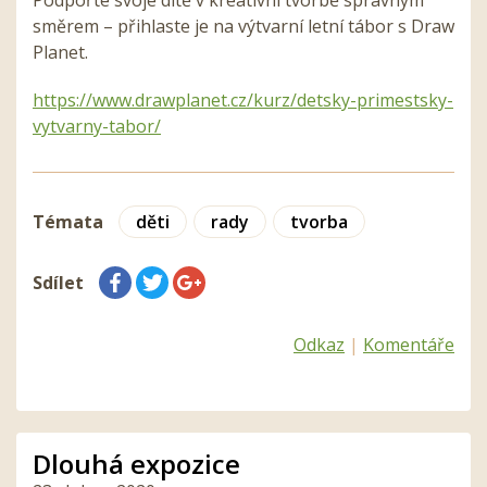
Podpořte svoje dítě v kreativní tvorbě správným
směrem – přihlaste je na výtvarní letní tábor s Draw
Planet.
https://www.drawplanet.cz/kurz/detsky-primestsky-
vytvarny-tabor/
Témata
děti
rady
tvorba
Sdílet
Odkaz
|
Komentáře
Dlouhá expozice