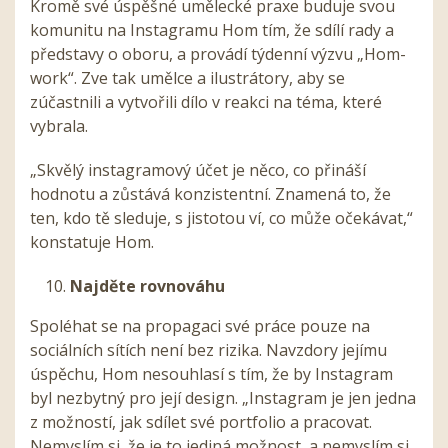
Kromě své úspěšné umělecké praxe buduje svou
komunitu na Instagramu Hom tím, že sdílí rady a
představy o oboru, a provádí týdenní výzvu „Hom-
work“. Zve tak umělce a ilustrátory, aby se
zúčastnili a vytvořili dílo v reakci na téma, které
vybrala.
„Skvělý instagramový účet je něco, co přináší
hodnotu a zůstává konzistentní. Znamená to, že
ten, kdo tě sleduje, s jistotou ví, co může očekávat,“
konstatuje Hom.
Najděte rovnováhu
Spoléhat se na propagaci své práce pouze na
sociálních sítích není bez rizika. Navzdory jejímu
úspěchu, Hom nesouhlasí s tím, že by Instagram
byl nezbytný pro její design. „Instagram je jen jedna
z možností, jak sdílet své portfolio a pracovat.
Nemyslím si, že je to jediná možnost, a nemyslím si,