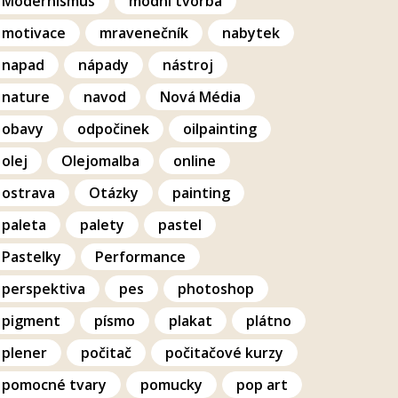
Modernismus
modní tvorba
motivace
mravenečník
nabytek
napad
nápady
nástroj
nature
navod
Nová Média
obavy
odpočinek
oilpainting
olej
Olejomalba
online
ostrava
Otázky
painting
paleta
palety
pastel
Pastelky
Performance
perspektiva
pes
photoshop
pigment
písmo
plakat
plátno
plener
počitač
počitačové kurzy
pomocné tvary
pomucky
pop art