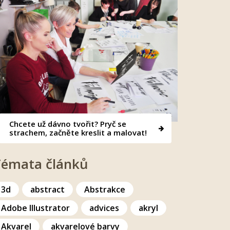
Chcete už dávno tvořit? Pryč se
strachem, začněte kreslit a malovat!
Témata článků
3d
abstract
Abstrakce
Adobe Illustrator
advices
akryl
Akvarel
akvarelové barvy