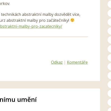
orkov.
 technikách abstraktní malby dozvědět více,
urz abstraktní malby pro začátečníky!
bstraktni-malby-pro-zacatecniky/
Odkaz
|
Komentáře
tnímu umění