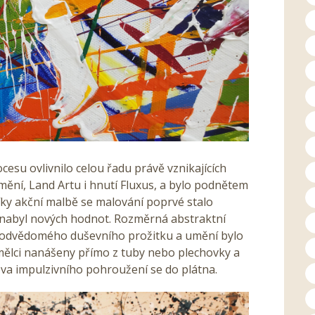
esu ovlivnilo celou řadu právě vznikajících
ní, Land Artu i hnutí Fluxus, a bylo podnětem
íky akční malbě se malování poprvé stalo
í nabyl nových hodnot. Rozměrná abstraktní
 podvědomého duševního prožitku a umění bylo
ělci nanášeny přímo z tuby nebo plechovky a
ova impulzivního pohroužení se do plátna.