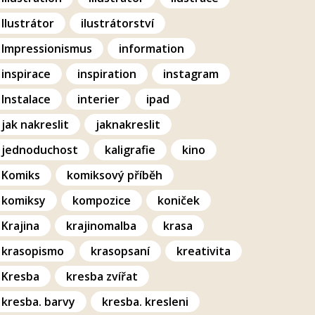
Ilustrátor
ilustrátorství
Impressionismus
information
inspirace
inspiration
instagram
Instalace
interier
ipad
jak nakreslit
jaknakreslit
jednoduchost
kaligrafie
kino
Komiks
komiksový příběh
komiksy
kompozice
koniček
Krajina
krajinomalba
krasa
krasopismo
krasopsaní
kreativita
Kresba
kresba zvířat
kresba. barvy
kresba. kresleni