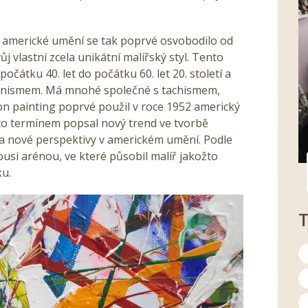
 a americké umění se tak poprvé osvobodilo od
ůj vlastní zcela unikátní malířský styl. Tento
očátku 40. let do počátku 60. let 20. století a
ionismem. Má mnohé společné s tachismem,
tion painting poprvé použil v roce 1952 americký
to termínem popsal nový trend ve tvorbě
la nové perspektivy v americkém umění. Podle
usi arénou, ve které působil malíř jakožto
ku.