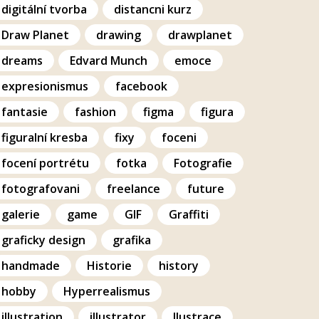
digitální tvorba
distancni kurz
Draw Planet
drawing
drawplanet
dreams
Edvard Munch
emoce
expresionismus
facebook
fantasie
fashion
figma
figura
figuralní kresba
fixy
foceni
focení portrétu
fotka
Fotografie
fotografovani
freelance
future
galerie
game
GIF
Graffiti
graficky design
grafika
handmade
Historie
history
hobby
Hyperrealismus
illustration
illustrator
Ilustrace