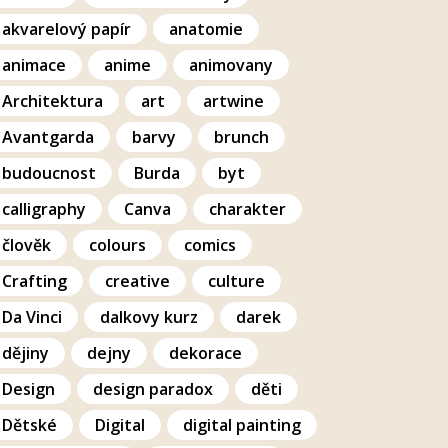
akvarelový papír
anatomie
animace
anime
animovany
Architektura
art
artwine
Avantgarda
barvy
brunch
budoucnost
Burda
byt
calligraphy
Canva
charakter
člověk
colours
comics
Crafting
creative
culture
Da Vinci
dalkovy kurz
darek
dějiny
dejny
dekorace
Design
design paradox
děti
Dětské
Digital
digital painting