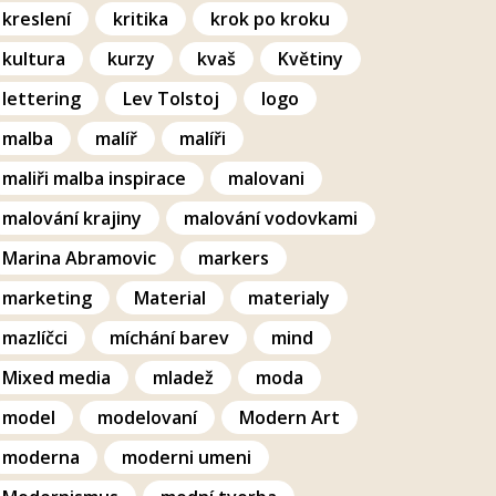
kreslení
kritika
krok po kroku
kultura
kurzy
kvaš
Květiny
lettering
Lev Tolstoj
logo
malba
malíř
malíři
maliři malba inspirace
malovani
malování krajiny
malování vodovkami
Marina Abramovic
markers
marketing
Material
materialy
mazlíčci
míchání barev
mind
Mixed media
mladež
moda
model
modelovaní
Modern Art
moderna
moderni umeni