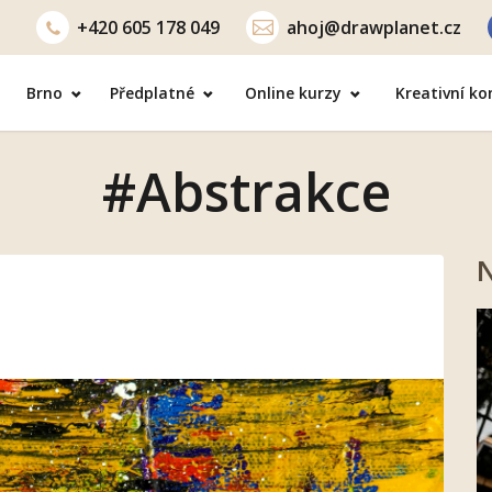
+420
605 178 049
ahoj@drawplanet.cz
Brno
Předplatné
Online kurzy
Kreativní k
#Abstrakce
N