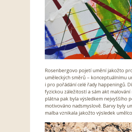
Rosenbergovo pojetí umění jakožto proc
uměleckých směrů – konceptuálnímu umě
i pro pořádání celé řady happeningů. D
fyzickou záležitostí a sám akt malován
plátna pak byla výsledkem nejvyššího
motivováno nadsmyslově. Barvy byly um
malba vznikala jakožto výsledek umělc