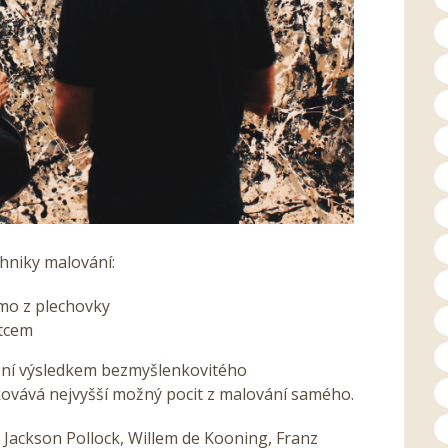
hniky malování:
římo z plechovky
ětcem
není výsledkem bezmyšlenkovitého
ovává nejvyšší možný pocit z malování samého.
 Jackson Pollock, Willem de Kooning, Franz