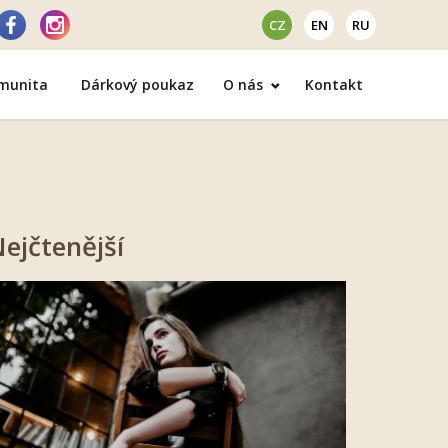
CZ
EN
RU
omunita
Dárkový poukaz
O nás
Kontakt
ejčtenější