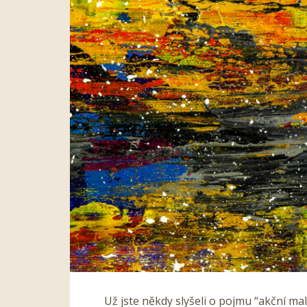
Už jste někdy slyšeli o pojmu “akční m