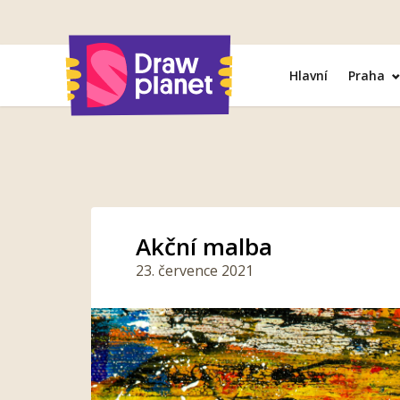
Přejít
na
obsah
Hlavní
Praha
Akční malba
23. července 2021