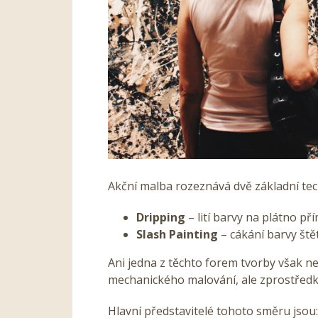
Akční malba rozeznává dvě základní tec
Dripping
– lití barvy na plátno p
Slash Painting
– cákání barvy št
Ani jedna z těchto forem tvorby však 
mechanického malování, ale zprostředk
Hlavní představitelé tohoto směru jsou: