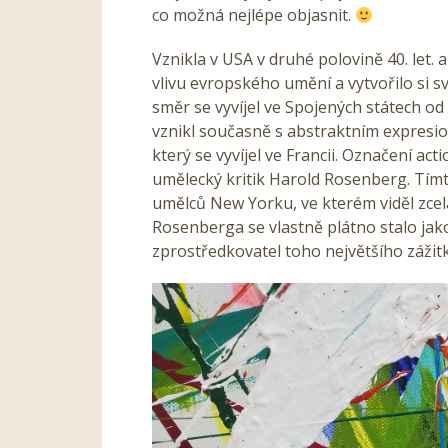
co možná nejlépe objasnit.
Vznikla v USA v druhé polovině 40. let.
vlivu evropského umění a vytvořilo si sv
směr se vyvíjel ve Spojených státech od p
vznikl současně s abstraktním expres
který se vyvíjel ve Francii. Označení ac
umělecký kritik Harold Rosenberg. Tím
umělců New Yorku, ve kterém viděl zce
Rosenberga se vlastně plátno stalo jako
zprostředkovatel toho největšího zážit