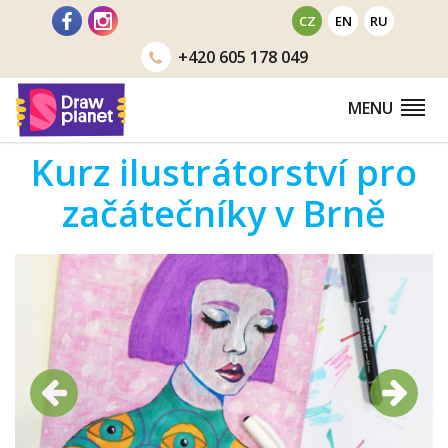
Přejít
CZ
EN
RU
na
+420
605 178 049
obsah
MENU
Kurz ilustrátorství pro
začátečníky v Brně
Předchozí
Další
Předchozí
Další