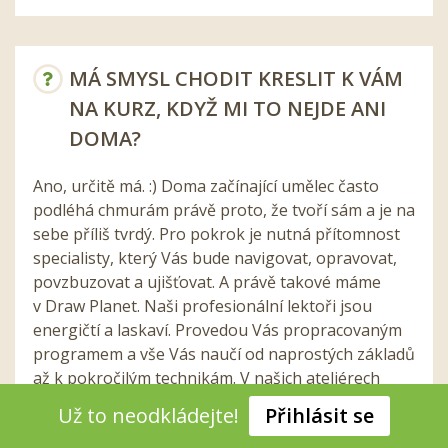
MÁ SMYSL CHODIT KRESLIT K VÁM
NA KURZ, KDYŽ MI TO NEJDE ANI
DOMA?
Ano, určitě má. :) Doma začínající umělec často
podléhá chmurám právě proto, že tvoří sám a je na
sebe příliš tvrdý. Pro pokrok je nutná přítomnost
specialisty, který Vás bude navigovat, opravovat,
povzbuzovat a ujišťovat. A právě takové máme
v Draw Planet. Naši profesionální lektoři jsou
energičtí a laskaví. Provedou Vás propracovaným
programem a vše Vás naučí od naprostých základů
až k pokročilým technikám. V našich ateliérech
vládne dobrá nálada, klid a pohoda. Všechny naše
Už to neodkládejte!
Přihlásit se
studenty motivujeme a inspirujeme.