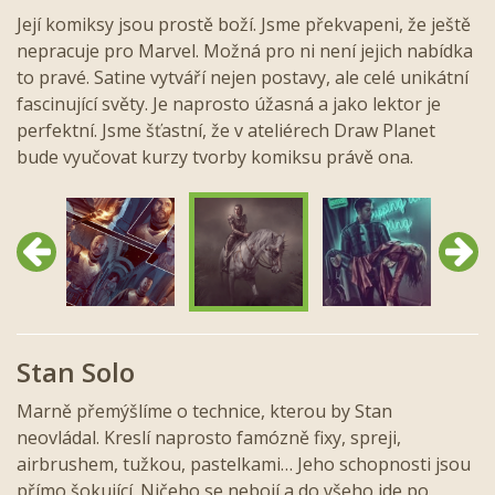
Její komiksy jsou prostě boží. Jsme překvapeni, že ještě
nepracuje pro Marvel. Možná pro ni není jejich nabídka
to pravé. Satine vytváří nejen postavy, ale celé unikátní
fascinující světy. Je naprosto úžasná a jako lektor je
perfektní. Jsme šťastní, že v ateliérech Draw Planet
bude vyučovat kurzy tvorby komiksu právě ona.
Předchozí
Další
Stan Solo
Marně přemýšlíme o technice, kterou by Stan
neovládal. Kreslí naprosto famózně fixy, spreji,
airbrushem, tužkou, pastelkami… Jeho schopnosti jsou
přímo šokující. Ničeho se nebojí a do všeho jde po