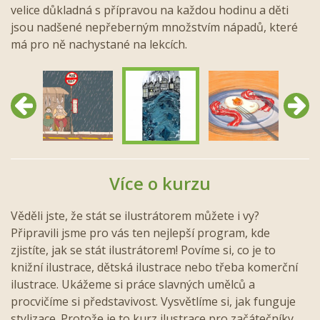
velice důkladná s přípravou na každou hodinu a děti
jsou nadšené nepřeberným množstvím nápadů, které
má pro ně nachystané na lekcích.
Předchozí
Další
Více o kurzu
Věděli jste, že stát se ilustrátorem můžete i vy?
Připravili jsme pro vás ten nejlepší program, kde
zjistíte, jak se stát ilustrátorem! Povíme si, co je to
knižní ilustrace, dětská ilustrace nebo třeba komerční
ilustrace. Ukážeme si práce slavných umělců a
procvičíme si představivost. Vysvětlíme si, jak funguje
stylizace. Protože je to kurz ilustrace pro začátečníky,