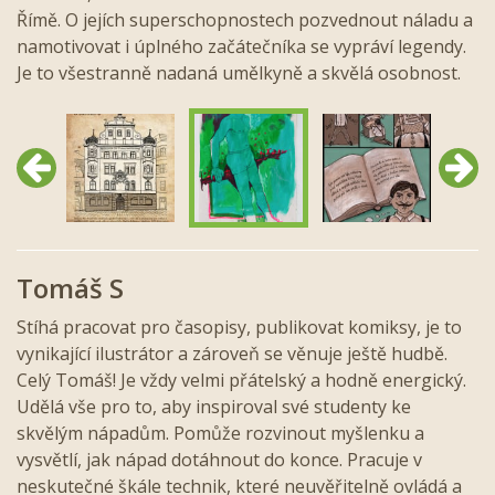
Římě. O jejích superschopnostech pozvednout náladu a
namotivovat i úplného začátečníka se vypráví legendy.
Je to všestranně nadaná umělkyně a skvělá osobnost.
Předchozí
Další
Tomáš S
Stíhá pracovat pro časopisy, publikovat komiksy, je to
vynikající ilustrátor a zároveň se věnuje ještě hudbě.
Celý Tomáš! Je vždy velmi přátelský a hodně energický.
Udělá vše pro to, aby inspiroval své studenty ke
skvělým nápadům. Pomůže rozvinout myšlenku a
vysvětlí, jak nápad dotáhnout do konce. Pracuje v
neskutečné škále technik, které neuvěřitelně ovládá a