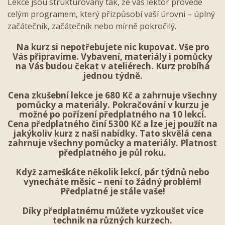
Lekce jsou strukturovány tak, že vás lektor provede
celým programem, který přizpůsobí vaší úrovni – úplný
začátečník, začátečník nebo mírně pokročilý.
Na kurz si nepotřebujete nic kupovat. Vše pro
Vás připravíme. Vybavení, materiály i pomůcky
na Vás budou čekat v ateliérech. Kurz probíhá
jednou týdně.
Cena zkušební lekce je 680 Kč a zahrnuje všechny
pomůcky a materiály. Pokračování v kurzu je
možné po pořízení předplatného na 10 lekcí.
Cena předplatného činí 5300 Kč a lze jej použít na
jakýkoliv kurz z naší nabídky. Tato skvělá cena
zahrnuje všechny pomůcky a materiály. Platnost
předplatného je půl roku.
Když zameškáte několik lekcí, pár týdnů nebo
vynecháte měsíc – není to žádný problém!
Předplatné je stále vaše!
Díky předplatnému můžete vyzkoušet více
technik na různých kurzech.