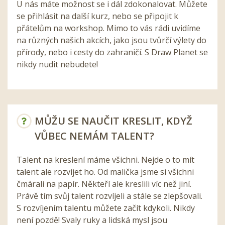
U nás máte možnost se i dál zdokonalovat. Můžete
se přihlásit na další kurz, nebo se připojit k
přátelům na workshop. Mimo to vás rádi uvidíme
na různých našich akcích, jako jsou tvůrčí výlety do
přírody, nebo i cesty do zahraničí. S Draw Planet se
nikdy nudit nebudete!
MŮŽU SE NAUČIT KRESLIT, KDYŽ
VŮBEC NEMÁM TALENT?
Talent na kreslení máme všichni. Nejde o to mít
talent ale rozvíjet ho. Od malička jsme si všichni
čmárali na papír. Někteří ale kreslili víc než jiní.
Právě tím svůj talent rozvíjeli a stále se zlepšovali.
S rozvíjením talentu můžete začít kdykoli. Nikdy
není pozdě! Svaly ruky a lidská mysl jsou