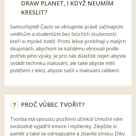
DRAW PLANET, I KDYŽ NEUMÍM
KRESLIT?
Samozřejmě! Často se věnujeme právě začínajícím
umělcům a studentům bez tvůrčích zkušeností,
kteří si mysleli totéž. Proto lekce probíhají v malých
skupinách, abychom se každému věnovali podle
potřeb jeho výuky. Je pro nás důležité nejen abyste
ovládli techniku malování, ale také abyste měli
potěšeni z lekcí, abyste našli v malování zalíbení.
PROČ VŮBEC TVOŘIT?
Tvorba má spoustu pozitivní účinků! Umožní vám
svobodně vyjádřit emoce i myšlenky. Zlepšíte si
paměť a také se odreagujete a zbavíte stresu. Díky