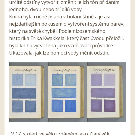
určité odstíny vytvořit, změnit jejich tón přidáním
jednoho, dvou nebo tří dílů vody.
Kniha byla ručně psaná v holandštině a je asi
nejzdařilejším pokusem o vytvoření systému barev,
který na světě chyběl. Podle nizozemského
historika Erika Kwakkela, který část úvodu přeložil,
byla kniha vytvořena jako vzdělávací průvodce.
Ukazovala, jak lze pomocí vody měnit odstín.
„V 17. století, ve věku známém jako Zlatý věk