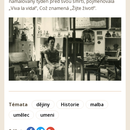
namalovaný týden před svou smrtí, pojmenovala
„Viva la vida!“, Což znamená „Žijte život!“.
Témata
dějiny
Historie
malba
umělec
umeni