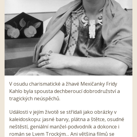
V osudu charismatické a žhavé Mexičanky Fridy
Kahlo byla spousta dechberoucí dobrodružství a
tragických neúspěchů.
Události v jejím životě se střídali jako obrázky v
kaleidoskopu: jasné barvy, plátna a štětce, osudné
neštěstí, geniální manžel-podvodník a dokonce i
román se Lvem Trockým… Ani většina filmů se