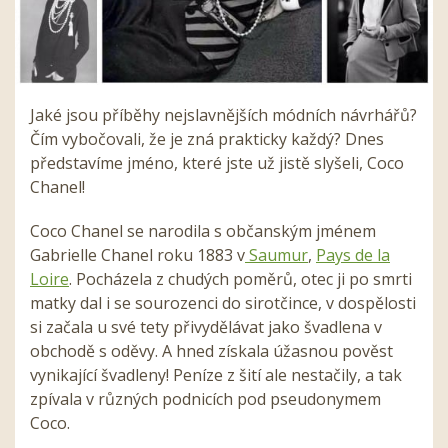
Jaké jsou příběhy nejslavnějších módních návrhářů?
Čím vybočovali, že je zná prakticky každý? Dnes
představíme jméno, které jste už jistě slyšeli, Coco
Chanel!
Coco Chanel se narodila s občanským jménem
Gabrielle Chanel roku 1883 v
Saumur
,
Pays de la
Loire
. Pocházela z chudých poměrů, otec ji po smrti
matky dal i se sourozenci do sirotčince, v dospělosti
si začala u své tety přivydělávat jako švadlena v
obchodě s oděvy. A hned získala úžasnou pověst
vynikající švadleny! Peníze z šití ale nestačily, a tak
zpívala v různých podnicích pod pseudonymem
Coco.