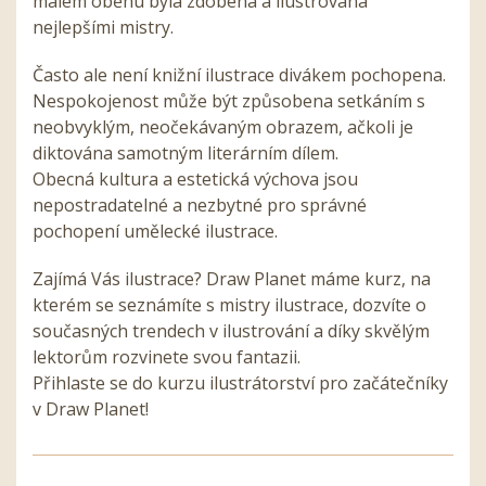
malém oběhu byla zdobena a ilustrována
nejlepšími mistry.
Často ale není knižní ilustrace divákem pochopena.
Nespokojenost může být způsobena setkáním s
neobvyklým, neočekávaným obrazem, ačkoli je
diktována samotným literárním dílem.
Obecná kultura a estetická výchova jsou
nepostradatelné a nezbytné pro správné
pochopení umělecké ilustrace.
Zajímá Vás ilustrace? Draw Planet máme kurz, na
kterém se seznámíte s mistry ilustrace, dozvíte o
současných trendech v ilustrování a díky skvělým
lektorům rozvinete svou fantazii.
Přihlaste se do kurzu ilustrátorství pro začátečníky
v Draw Planet!