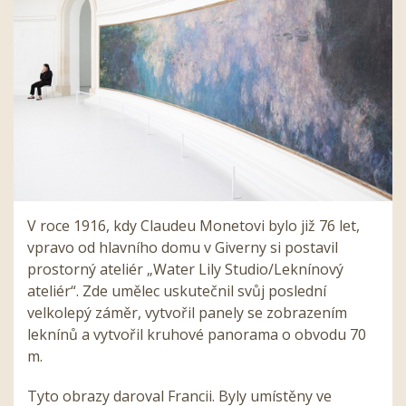
V roce 1916, kdy Claudeu Monetovi bylo již 76 let,
vpravo od hlavního domu v Giverny si postavil
prostorný ateliér „Water Lily Studio/Leknínový
ateliér“. Zde umělec uskutečnil svůj poslední
velkolepý záměr, vytvořil panely se zobrazením
leknínů a vytvořil kruhové panorama o obvodu 70
m.
Tyto obrazy daroval Francii. Byly umístěny ve