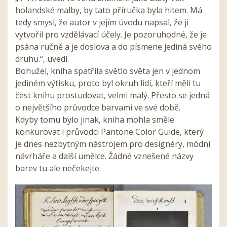
holandské malby, by tato příručka byla hitem. Má
tedy smysl, že autor v jejím úvodu napsal, že ji
vytvořil pro vzdělávací účely. Je pozoruhodné, že je
psána ručně a je doslova a do písmene jediná svého
druhu.“, uvedl.
Bohužel, kniha spatřila světlo světa jen v jednom
jediném výtisku, proto byl okruh lidí, kteří měli tu
čest knihu prostudovat, velmi malý. Přesto se jedná
o největšího průvodce barvami ve své době.
Kdyby tomu bylo jinak, kniha mohla směle
konkurovat i průvodci Pantone Color Guide, který
je dnes nezbytným nástrojem pro designéry, módní
návrháře a další umělce. Žádné vznešené názvy
barev tu ale nečekejte.