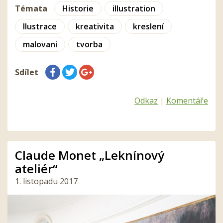
Témata
Historie
illustration
Ilustrace
kreativita
kreslení
malovani
tvorba
Sdílet
Odkaz
|
Komentáře
Claude Monet „Leknínový
ateliér“
1. listopadu 2017