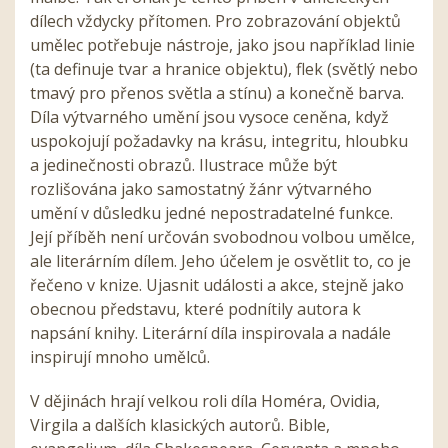
dílech vždycky přítomen. Pro zobrazování objektů
umělec potřebuje nástroje, jako jsou například linie
(ta definuje tvar a hranice objektu), flek (světlý nebo
tmavý pro přenos světla a stínu) a konečně barva.
Díla výtvarného umění jsou vysoce ceněna, když
uspokojují požadavky na krásu, integritu, hloubku
a jedinečnosti obrazů. Ilustrace může být
rozlišována jako samostatný žánr výtvarného
umění v důsledku jedné nepostradatelné funkce.
Její příběh není určován svobodnou volbou umělce,
ale literárním dílem. Jeho účelem je osvětlit to, co je
řečeno v knize. Ujasnit události a akce, stejně jako
obecnou představu, které podnítily autora k
napsání knihy. Literární díla inspirovala a nadále
inspirují mnoho umělců.
V dějinách hrají velkou roli díla Homéra, Ovidia,
Virgila a dalších klasických autorů. Bible,