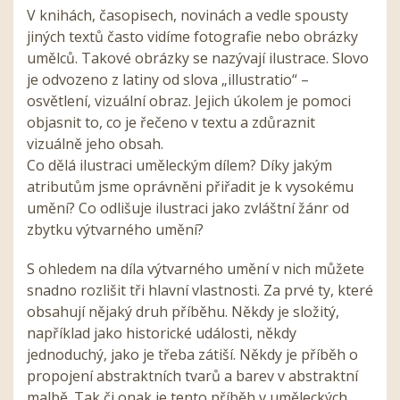
V knihách, časopisech, novinách a vedle spousty
jiných textů často vidíme fotografie nebo obrázky
umělců. Takové obrázky se nazývají ilustrace. Slovo
je odvozeno z latiny od slova „illustratio“ –
osvětlení, vizuální obraz. Jejich úkolem je pomoci
objasnit to, co je řečeno v textu a zdůraznit
vizuálně jeho obsah.
Co dělá ilustraci uměleckým dílem? Díky jakým
atributům jsme oprávněni přiřadit je k vysokému
umění? Co odlišuje ilustraci jako zvláštní žánr od
zbytku výtvarného umění?
S ohledem na díla výtvarného umění v nich můžete
snadno rozlišit tři hlavní vlastnosti. Za prvé ty, které
obsahují nějaký druh příběhu. Někdy je složitý,
například jako historické události, někdy
jednoduchý, jako je třeba zátiší. Někdy je příběh o
propojení abstraktních tvarů a barev v abstraktní
malbě. Tak či onak je tento příběh v uměleckých