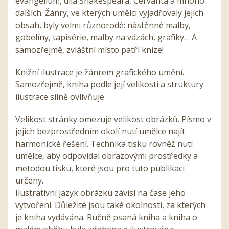
evangelium, díla Shakespeara, Cervanta a mnoho
dalších. Žánry, ve kterých umělci vyjadřovaly jejich
obsah, byly velmi různorodé: nástěnné malby,
gobelíny, tapisérie, malby na vázách, grafiky… A
samozřejmě, zvláštní místo patří knize!
Knižní ilustrace je žánrem grafického umění.
Samozřejmě, kniha podle její velikosti a struktury
ilustrace silně ovlivňuje.
Velikost stránky omezuje velikost obrázků. Písmo v
jejich bezprostředním okolí nutí umělce najít
harmonické řešení. Technika tisku rovněž nutí
umělce, aby odpovídal obrazovými prostředky a
metodou tisku, které jsou pro tuto publikaci
určeny.
Ilustrativní jazyk obrázku závisí na čase jeho
vytvoření. Důležité jsou také okolnosti, za kterých
je kniha vydávána. Ručně psaná kniha a kniha o