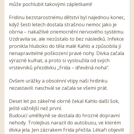
může pochlubit takovými zápletkami!
Fridinu bezstarostnému dětství byl najednou konec,
když šesti letech dostala strašnou nemoc jako je
obrna – nakažlivé onemocnění nervového systému.
Uzdravila se, ale nezůstalo to bez následků. Infekce
pronikla hluboko do těla malé Kahlo a způsobila jí
nenapravitelné poškození pravé nohy. Dívka začala
výrazně kulhat, a proto si vysloužila od svých
vrstevníků přezdívku „Frida – dřevěná noha“.
Ovšem urážky a obscénní vtipy naši hrdinku
nezastavili: naschvál se začala se všemi prát.
Deset let po zákeřné obrně čekal Kahlo další šok,
ještě vážnější než první.
Budoucí umělkyně se dostala do hrozné dopravní
nehody. Trolejbus narazil do autobusu, ve kterém
dívka jela. Jen zázrakem Frida přežila. Lékaři objevili