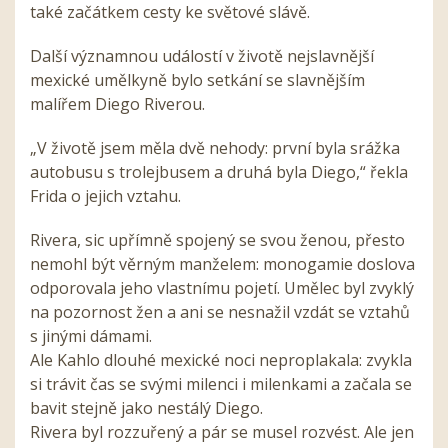
také začátkem cesty ke světové slávě.
Další významnou událostí v životě nejslavnější
mexické umělkyně bylo setkání se slavnějším
malířem Diego Riverou.
„V životě jsem měla dvě nehody: první byla srážka
autobusu s trolejbusem a druhá byla Diego,“ řekla
Frida o jejich vztahu.
Rivera, sic upřímně spojený se svou ženou, přesto
nemohl být věrným manželem: monogamie doslova
odporovala jeho vlastnímu pojetí. Umělec byl zvyklý
na pozornost žen a ani se nesnažil vzdát se vztahů
s jinými dámami.
Ale Kahlo dlouhé mexické noci neproplakala: zvykla
si trávit čas se svými milenci i milenkami a začala se
bavit stejně jako nestálý Diego.
Rivera byl rozzuřený a pár se musel rozvést. Ale jen