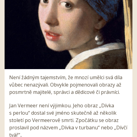
Není žádným tajemstvím, že mnozí umělci svá díla
vůbec nenazývali. Obvykle pojmenovali obrazy až
posmrtně majitelé, správci a dědicové či právníci.
Jan Vermeer není výjimkou. Jeho obraz „Dívka
s perlou“ dostal své jméno skutečně až několik
století po Vermeerově smrti. Zpočátku se obraz
proslavil pod názvem „Dívka v turbanu“ nebo „Dívčí
tvář“..