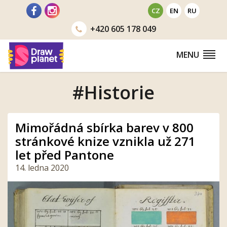
Přejít
CZ
EN
RU
na
+420
605 178 049
obsah
MENU
#Historie
Mimořádná sbírka barev v 800
stránkové knize vznikla už 271
let před Pantone
14. ledna 2020