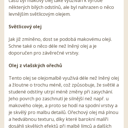
času byl makový olej také využíván k výrobě
některých bílých odstínů, ale byl nahrazen o něco
levnějším světlicovým olejem.
Světlicový olej
Jak již zmíněno, dost se podobá makovému oleji.
Schne také o něco déle než lněný olej a je
doporučen pro závěrečné vrstvy.
Olej z vlašských ořechů
Tento olej se olejomalbě využívá déle než lněný olej
a žloutne o trochu méně, což způsobuje, že světlé a
studené odstíny utrpí méně změny při zasychání.
Jeho povrch po zaschnutí je silnější než např. u
makového oleje, a proto se hodí na spodní vrstvy a
je skvělý pro malbu detailů. Ořechový olej má plnou
a hedvábnou texturu, díky které barokní malíři
dosáhli skvělých efektů při malbě límců a dalších