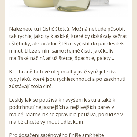
Naleznete tu i čistič štětců. Možná nebude působit
tak rychle, jako ty klasické, které by dokázaly sežrat
i štětinky, ale zvládne štětce vyčistit do par desítek
minut.  Lze s ním samozřejmě čistit jakékoliv
malířské náčiní, ať už štětce, špachtle, palety…
K ochraně hotové olejomalby jistě využijete dva
typy laků, které jsou rychleschnoucí a po zaschnutí
zůstávají zcela čiré.
Lesklý lak se používá k navýšení lesku a také k
podtrhnutí nejjasnějších a nejživějších barev v
malbě. Matný lak se zpravidla používá, pokud se v
malbě chcete vyhnout odleskům.
Pro dosažení saténového finiše smíchejte