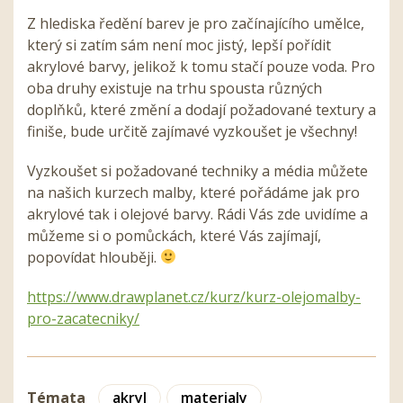
Z hlediska ředění barev je pro začínajícího umělce,
který si zatím sám není moc jistý, lepší pořídit
akrylové barvy, jelikož k tomu stačí pouze voda. Pro
oba druhy existuje na trhu spousta různých
doplňků, které změní a dodají požadované textury a
finiše, bude určitě zajímavé vyzkoušet je všechny!
Vyzkoušet si požadované techniky a média můžete
na našich kurzech malby, které pořádáme jak pro
akrylové tak i olejové barvy. Rádi Vás zde uvidíme a
můžeme si o pomůckách, které Vás zajímají,
popovídat hlouběji.
https://www.drawplanet.cz/kurz/kurz-olejomalby-
pro-zacatecniky/
Témata
akryl
materialy