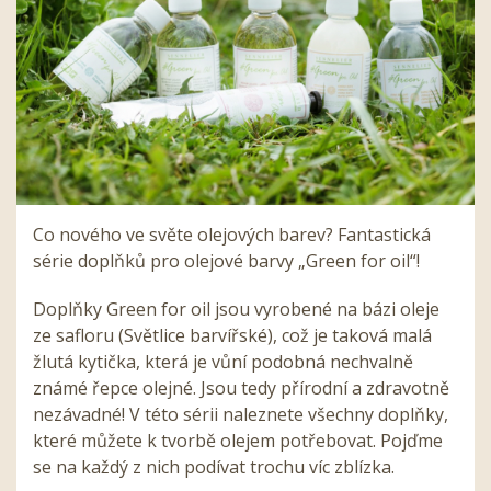
Co nového ve světe olejových barev? Fantastická
série doplňků pro olejové barvy „Green for oil“!
Doplňky Green for oil jsou vyrobené na bázi oleje
ze safloru (Světlice barvířské), což je taková malá
žlutá kytička, která je vůní podobná nechvalně
známé řepce olejné. Jsou tedy přírodní a zdravotně
nezávadné! V této sérii naleznete všechny doplňky,
které můžete k tvorbě olejem potřebovat. Pojďme
se na každý z nich podívat trochu víc zblízka.