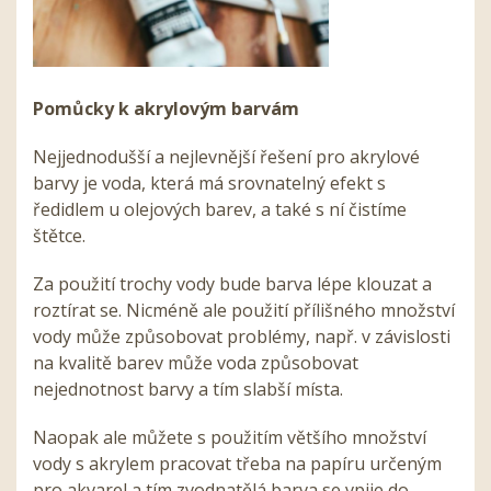
Pomůcky k akrylovým barvám
Nejjednodušší a nejlevnější řešení pro akrylové
barvy je voda, která má srovnatelný efekt s
ředidlem u olejových barev, a také s ní čistíme
štětce.
Za použití trochy vody bude barva lépe klouzat a
roztírat se. Nicméně ale použití přílišného množství
vody může způsobovat problémy, např. v závislosti
na kvalitě barev může voda způsobovat
nejednotnost barvy a tím slabší místa.
Naopak ale můžete s použitím většího množství
vody s akrylem pracovat třeba na papíru určeným
pro akvarel a tím zvodnatělá barva se vpije do