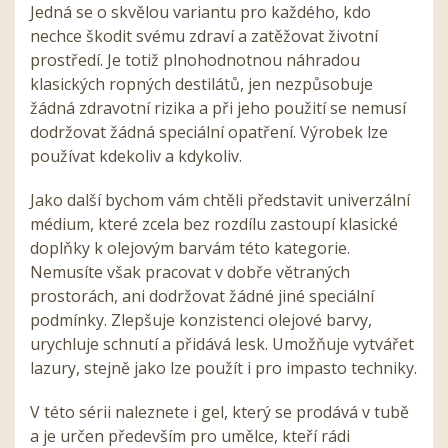
Jedná se o skvělou variantu pro každého, kdo
nechce škodit svému zdraví a zatěžovat životní
prostředí. Je totiž plnohodnotnou náhradou
klasických ropných destilátů, jen nezpůsobuje
žádná zdravotní rizika a při jeho použití se nemusí
dodržovat žádná speciální opatření. Výrobek lze
používat kdekoliv a kdykoliv.
Jako další bychom vám chtěli představit univerzální
médium, které zcela bez rozdílu zastoupí klasické
doplňky k olejovým barvám této kategorie.
Nemusíte však pracovat v dobře větraných
prostorách, ani dodržovat žádné jiné speciální
podmínky. Zlepšuje konzistenci olejové barvy,
urychluje schnutí a přidává lesk. Umožňuje vytvářet
lazury, stejně jako lze použít i pro impasto techniky.
V této sérii naleznete i gel, který se prodává v tubě
a je určen především pro umělce, kteří rádi