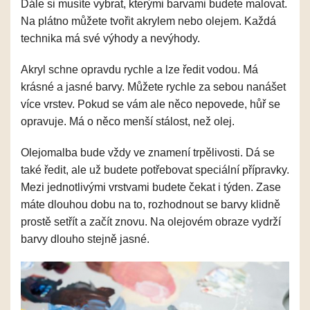
Dále si musíte vybrat, kterými barvami budete malovat.
Na plátno můžete tvořit akrylem nebo olejem. Každá
technika má své výhody a nevýhody.
Akryl schne opravdu rychle a lze ředit vodou. Má
krásné a jasné barvy. Můžete rychle za sebou nanášet
více vrstev. Pokud se vám ale něco nepovede, hůř se
opravuje. Má o něco menší stálost, než olej.
Olejomalba bude vždy ve znamení trpělivosti. Dá se
také ředit, ale už budete potřebovat speciální přípravky.
Mezi jednotlivými vrstvami budete čekat i týden. Zase
máte dlouhou dobu na to, rozhodnout se barvy klidně
prostě setřít a začít znovu. Na olejovém obraze vydrží
barvy dlouho stejně jasné.