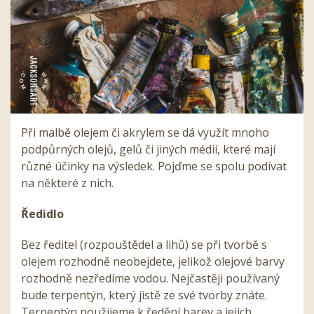
Při malbě olejem či akrylem se dá využít mnoho
podpůrných olejů, gelů či jiných médií, které mají
různé účinky na výsledek. Pojďme se spolu podívat
na některé z nich.
Ředidlo
Bez ředitel (rozpouštědel a lihů) se při tvorbě s
olejem rozhodně neobejdete, jelikož olejové barvy
rozhodně nezředíme vodou. Nejčastěji používaný
bude terpentýn, který jistě ze své tvorby znáte.
Terpentýn použijeme k ředění barev a jejich