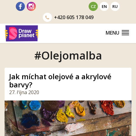
Přejít
CZ
EN
RU
na
+420
605 178 049
obsah
MENU
#Olejomalba
Jak míchat olejové a akrylové
barvy?
27. října 2020