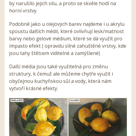
by narušilo jejich sílu, a proto se skvěle hodí na
horní vrstvy.
Podobně jako u olejových barev najdeme i u akrylu
spoustu dalších médií, které ovlivňují lesk/matnost
barvy nebo gelové médium, které se dá využít pro
impasto efekt ( opravdu silné zahuštěné vrstvy, kde
jsou tahy štětcem viditelné a zamýšlené)
Další média jsou také využitelná pro změnu
struktury, k čemuž ale můžeme chytře využít i
obyčejnou kuchyňskou sůl a vody, která nám
vytvoří krásné efekty.