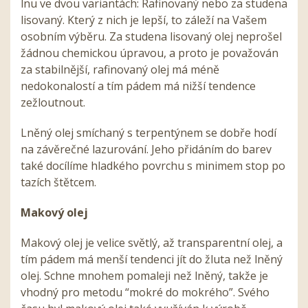
lnu ve dvou variantách: Rafinovaný nebo za studena
lisovaný. Který z nich je lepší, to záleží na Vašem
osobním výběru. Za studena lisovaný olej neprošel
žádnou chemickou úpravou, a proto je považován
za stabilnější, rafinovaný olej má méně
nedokonalostí a tím pádem má nižší tendence
zežloutnout.
Lněný olej smíchaný s terpentýnem se dobře hodí
na závěrečné lazurování. Jeho přidáním do barev
také docílíme hladkého povrchu s minimem stop po
tazích štětcem.
Makový olej
Makový olej je velice světlý, až transparentní olej, a
tím pádem má menší tendenci jít do žluta než lněný
olej. Schne mnohem pomaleji než lněný, takže je
vhodný pro metodu “mokré do mokrého”. Svého