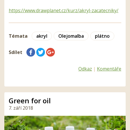
https://www.drawplanet.cz/kurz/akryl-zacatecniky/
Témata
akryl
Olejomalba
plátno
Sdílet
Odkaz
|
Komentáře
Green for oil
7. září 2018