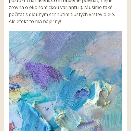
pastózní nanášení. Co si budeme povídat, nejde
zrovna o ekonomickou variantu :). Musíme také
počítat s dlouhým schnutím tlustých vrstev oleje.
Ale efekt to má báječný!