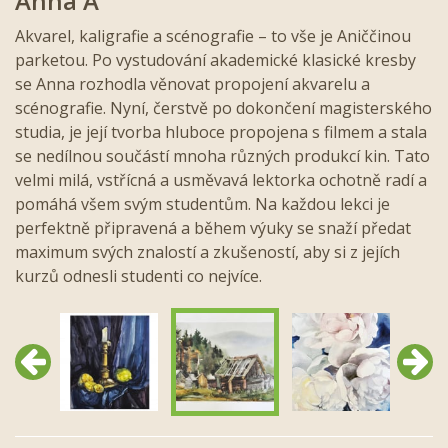
Anna A
Akvarel, kaligrafie a scénografie – to vše je Aniččinou
parketou. Po vystudování akademické klasické kresby
se Anna rozhodla věnovat propojení akvarelu a
scénografie. Nyní, čerstvě po dokončení magisterského
studia, je její tvorba hluboce propojena s filmem a stala
se nedílnou součástí mnoha různých produkcí kin. Tato
velmi milá, vstřícná a usměvavá lektorka ochotně radí a
pomáhá všem svým studentům. Na každou lekci je
perfektně připravená a během výuky se snaží předat
maximum svých znalostí a zkušeností, aby si z jejích
kurzů odnesli studenti co nejvíce.
Předchozí
Další