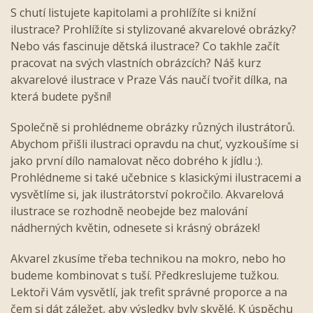
S chutí listujete kapitolami a prohlížíte si knižní
ilustrace? Prohlížíte si stylizované akvarelové obrázky?
Nebo vás fascinuje dětská ilustrace? Co takhle začít
pracovat na svých vlastních obrázcích? Náš kurz
akvarelové ilustrace v Praze Vás naučí tvořit dílka, na
která budete pyšní!
Společně si prohlédneme obrázky různých ilustrátorů.
Abychom přišli ilustraci opravdu na chuť, vyzkoušíme si
jako první dílo namalovat něco dobrého k jídlu :).
Prohlédneme si také učebnice s klasickými ilustracemi a
vysvětlíme si, jak ilustrátorství pokročilo. Akvarelová
ilustrace se rozhodně neobejde bez malování
nádherných květin, odnesete si krásný obrázek!
Akvarel zkusíme třeba technikou na mokro, nebo ho
budeme kombinovat s tuší. Předkreslujeme tužkou.
Lektoři Vám vysvětlí, jak trefit správné proporce a na
čem si dát záležet, aby výsledky byly skvělé. K úspěchu