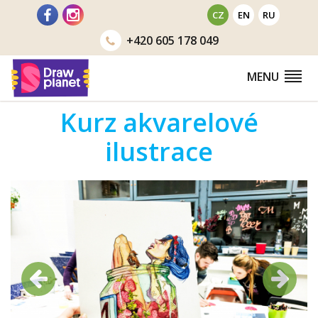
Přejít
CZ
EN
RU
na
+420
605 178 049
obsah
MENU
Kurz akvarelové
ilustrace
Předchozí
Další
Předchozí
Další