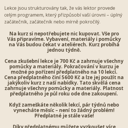
Lekce jsou strukturovány tak, že vás lektor provede
celým programem, který přizpůsobí vaší úrovni – úplný
začátečník, začátečník nebo mírně pokročilý.
Na kurz si nepotřebujete nic kupovat. Vše pro
Vás připravíme. Vybavení, materiály i pomůcky
na Vás budou čekat v ateliérech. Kurz probíhá
jednou týdně.
Cena zkušební lekce je 700 Kč a zahrnuje všechny
pomůcky a materiály. Pokračování v kurzu je
možné po pořízení předplatného na 10 lekcí.
Cena předplatného činí 5600 Kč a lze jej použít na
jakýkoliv kurz z naší nabídky. Tato skvělá cena
zahrnuje všechny pomůcky a materiály. Platnost
předplatného je půl roku ode dne zakoupení.
Když zameškáte několik lekcí, pár týdnů nebo
vynecháte měsíc – není to žádný problém!
Předplatné je stále vaše!
Díky předplatnému můžete vyzkoušet více