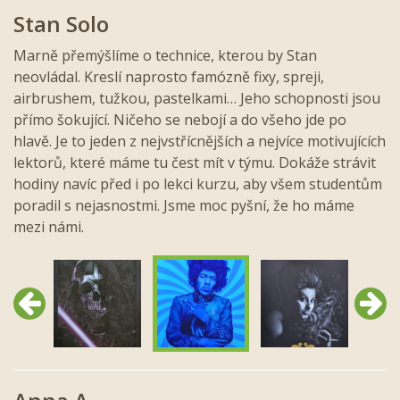
Stan Solo
Marně přemýšlíme o technice, kterou by Stan
neovládal. Kreslí naprosto famózně fixy, spreji,
airbrushem, tužkou, pastelkami… Jeho schopnosti jsou
přímo šokující. Ničeho se nebojí a do všeho jde po
hlavě. Je to jeden z nejvstřícnějších a nejvíce motivujících
lektorů, které máme tu čest mít v týmu. Dokáže strávit
hodiny navíc před i po lekci kurzu, aby všem studentům
poradil s nejasnostmi. Jsme moc pyšní, že ho máme
mezi námi.
Předchozí
Další