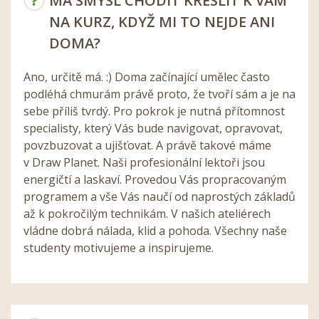
MÁ SMYSL CHODIT KRESLIT K VÁM
NA KURZ, KDYŽ MI TO NEJDE ANI
DOMA?
Ano, určitě má. :) Doma začínající umělec často
podléhá chmurám právě proto, že tvoří sám a je na
sebe příliš tvrdý. Pro pokrok je nutná přítomnost
specialisty, který Vás bude navigovat, opravovat,
povzbuzovat a ujišťovat. A právě takové máme
v Draw Planet. Naši profesionální lektoři jsou
energičtí a laskaví. Provedou Vás propracovaným
programem a vše Vás naučí od naprostých základů
až k pokročilým technikám. V našich ateliérech
vládne dobrá nálada, klid a pohoda. Všechny naše
studenty motivujeme a inspirujeme.