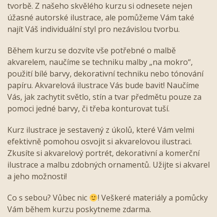
tvorbě. Z našeho skvělého kurzu si odnesete nejen
úžasné autorské ilustrace, ale pomůžeme Vám také
najít Váš individuální styl pro nezávislou tvorbu.
Během kurzu se dozvíte vše potřebné o malbě
akvarelem, naučíme se techniku malby „na mokro“,
použití bílé barvy, dekorativní techniku nebo tónování
papíru. Akvarelová ilustrace Vás bude bavit! Naučíme
Vás, jak zachytit světlo, stín a tvar předmětu pouze za
pomoci jedné barvy, či třeba konturovat tuší.
Kurz ilustrace je sestavený z úkolů, které Vám velmi
efektivně pomohou osvojit si akvarelovou ilustraci.
Zkusíte si akvarelový portrét, dekorativní a komerční
ilustrace a malbu zdobných ornamentů. Užijte si akvarel
a jeho možnosti!
Co s sebou? Vůbec nic
! Veškeré materiály a pomůcky
Vám během kurzu poskytneme zdarma.