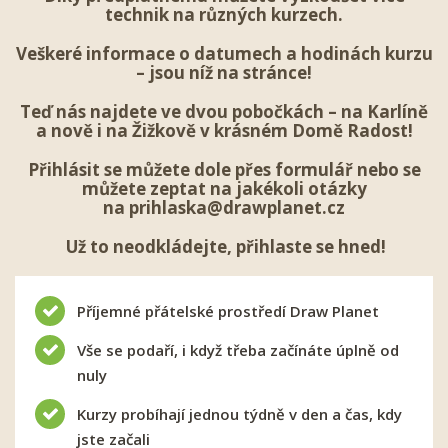
technik na různých kurzech.
Veškeré informace o datumech a hodinách kurzu
– jsou níž na stránce!
Teď nás najdete ve dvou pobočkách – na Karlíně
a nově i na Žižkově v krásném Domě Radost!
Přihlásit se
můžete dole přes formulář nebo se
můžete zeptat na jakékoli otázky
na
prihlaska@drawplanet.cz
Už to neodkládejte, přihlaste se hned!
Příjemné přátelské prostředí Draw Planet
Vše se podaří, i když třeba začínáte úplně od
nuly
Kurzy probíhají jednou týdně v den a čas, kdy
jste začali