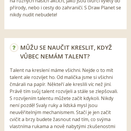
na různých našich akcích, jako jsou tvůrčí výlety do
přírody, nebo i cesty do zahraničí. S Draw Planet se
nikdy nudit nebudete!
MŮŽU SE NAUČIT KRESLIT, KDYŽ
VŮBEC NEMÁM TALENT?
Talent na kreslení máme všichni. Nejde o to mít
talent ale rozvíjet ho. Od malička jsme si všichni
čmárali na papír. Někteří ale kreslili víc než jiní.
Právě tím svůj talent rozvíjeli a stále se zlepšovali.
S rozvíjením talentu můžete začít kdykoli. Nikdy
není pozdě! Svaly ruky a lidská mysl jsou
neuvěřitelným mechanismem. Stačí je jen začít
cvičit a brzy budete žasnout nad tím, co svýma
vlastníma rukama a nově nabytými zkušenostmi