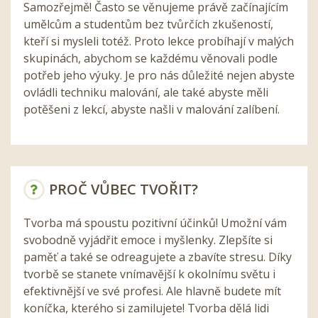
Samozřejmě! Často se věnujeme právě začínajícím
umělcům a studentům bez tvůrčích zkušeností,
kteří si mysleli totéž. Proto lekce probíhají v malých
skupinách, abychom se každému věnovali podle
potřeb jeho výuky. Je pro nás důležité nejen abyste
ovládli techniku malování, ale také abyste měli
potěšeni z lekcí, abyste našli v malování zalíbení.
PROČ VŮBEC TVOŘIT?
Tvorba má spoustu pozitivní účinků! Umožní vám
svobodně vyjádřit emoce i myšlenky. Zlepšíte si
paměť a také se odreagujete a zbavíte stresu. Díky
tvorbě se stanete vnímavější k okolnímu světu i
efektivnější ve své profesi. Ale hlavně budete mít
koníčka, kterého si zamilujete! Tvorba dělá lidi