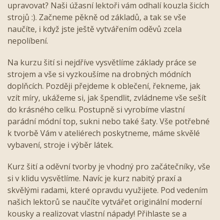
upravovat? Naši úžasní lektoři vám odhalí kouzla šicích
strojů :). Začneme pěkně od základů, a tak se vše
naučíte, i když jste ještě vytvářením oděvů zcela
nepolíbení.
Na kurzu šití si nejdříve vysvětlíme základy práce se
strojem a vše si vyzkoušíme na drobných módních
doplňcích. Později přejdeme k oblečení, řekneme, jak
vzít míry, ukážeme si, jak špendlit, zvládneme vše sešít
do krásného celku. Postupně si vyrobíme vlastní
parádní módní top, sukni nebo také šaty
.
Vše potřebné
k tvorbě Vám v ateliérech poskytneme, máme skvělé
vybavení, stroje i výběr látek.
Kurz šití a oděvní tvorby je vhodný pro začátečníky, vše
si v klidu vysvětlíme. Navíc je kurz nabitý praxí a
skvělými radami, které opravdu využijete. Pod vedením
našich lektorů se naučíte vytvářet originální moderní
kousky a realizovat vlastní nápady! Přihlaste se a