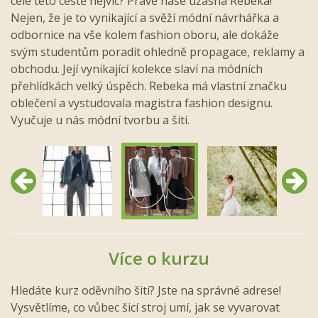
celé této cestě nejvíc? Právě naše úžasná Rebeka!
Nejen, že je to vynikající a svěží módní návrhářka a
odbornice na vše kolem fashion oboru, ale dokáže
svým studentům poradit ohledně propagace, reklamy a
obchodu. Její vynikající kolekce slaví na módních
přehlídkách velký úspěch. Rebeka má vlastní značku
oblečení a vystudovala magistra fashion designu.
Vyučuje u nás módní tvorbu a šití.
Předchozí
Další
Více o kurzu
Hledáte kurz oděvního šití? Jste na správné adrese!
Vysvětlíme, co vůbec šicí stroj umí, jak se vyvarovat