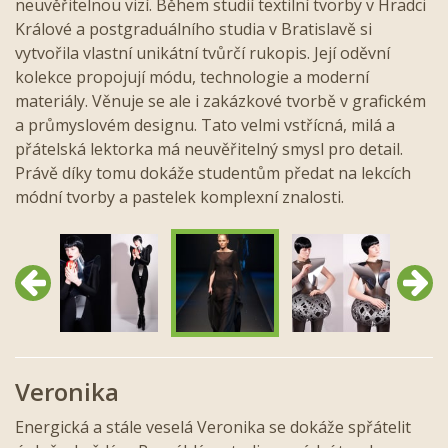
neuvěřitelnou vizí. Během studií textilní tvorby v Hradci
Králové a postgraduálního studia v Bratislavě si
vytvořila vlastní unikátní tvůrčí rukopis. Její oděvní
kolekce propojují módu, technologie a moderní
materiály. Věnuje se ale i zakázkové tvorbě v grafickém
a průmyslovém designu. Tato velmi vstřícná, milá a
přátelská lektorka má neuvěřitelný smysl pro detail.
Právě díky tomu dokáže studentům předat na lekcích
módní tvorby a pastelek komplexní znalosti.
Předchozí
Další
Veronika
Energická a stále veselá Veronika se dokáže spřátelit