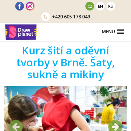
Přejít
CZ
EN
RU
na
+420
605 178 049
obsah
MENU
Kurz šití a oděvní
tvorby v Brně. Šaty,
sukně a mikiny
Předchozí
Další
Předchozí
Další