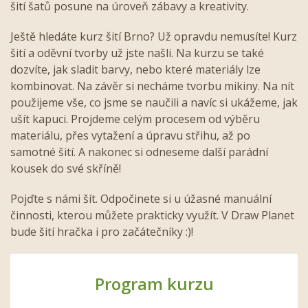
šití šatů posune na úroveň zábavy a kreativity.
Ještě hledáte kurz šití Brno? Už opravdu nemusíte! Kurz
šití a oděvní tvorby už jste našli. Na kurzu se také
dozvíte, jak sladit barvy, nebo které materiály lze
kombinovat. Na závěr si necháme tvorbu
mikiny
. Na nít
použijeme vše, co jsme se naučili a navíc si ukážeme, jak
ušít kapuci. Projdeme celým procesem od výběru
materiálu, přes vytažení a úpravu střihu, až po
samotné šití. A nakonec si odneseme další parádní
kousek do své skříně!
Pojďte s námi šít. Odpočinete si u úžasné manuální
činnosti, kterou můžete prakticky využít. V Draw Planet
bude šití hračka i pro začátečníky :)!
Program kurzu