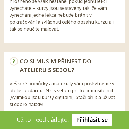
hrozného se však nestane, pokud jednu lekci
vynecháte – kurzy jsou sestaveny tak, že vám
vynechání jedné lekce nebude bránit v
pokračování a zvládnutí celého obsahu kurzu a i
tak se naučíte malovat.
CO SI MUSÍM PŘINÉST DO
ATELIÉRU S SEBOU?
Veškeré pomůcky a materiály vám poskytneme v
ateliéru zdarma. Nic s sebou proto nemusíte mít
(výjimkou jsou kurzy digitální). Stačí přijít a užívat
si dobré nálady!
Už to neodkládejte!
Přihlásit se