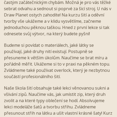
častým začátečnickým chybám. Možná je pro vás těžké
sebrat odvahu a sednout si poprvé za šicí stroj. U nás v
Draw Planet ostych zahodíte! Na kurzu šití a oděvní
tvorby vše ukážeme a v klidu vysvětlíme, začneme
jednoduchou pěknou taškou. Hned z první lekce si tak
odnesete svůj výtvor, na který budete pyšní!
Budeme si povídat o materiálech, jaké látky se
používají, jaké druhy nití existují. Postupně se
přesuneme k větším úkolům. Naučíme se brat míru a
pořádně měřit. Ukážeme si to v praxi na pěkném topu.
Zvládneme také používat overlock, který je nezbytnou
součástí profesionálního šití.
Naše škola šití obsahuje také lekci věnovanou sukni a
všívání zipů. Naučíme vás, jak umístit zip, který druh
zvolit a na které typy oblečení se hodí. Absolvujeme
lekci modeláže šatů a tvorbu střihu. Zvládneme
přesunout střih na látku a ušít vlastní krásné šaty! Kurz