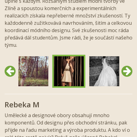
úplně s každým. Rozsáhlým studiem módní tvorby ve
Zlíně a spoustou komerčních a experimentálních
realizacích získala nepřeberné množství zkušeností. Ty
každodenně zužitkovává navrhováním, šitím a celkovou
koordinací módního designu. Své zkušenosti moc ráda
předává dál studentům. Jsme rádi, že je součástí našeho
týmu.
Předchozí
Další
Rebeka M
Umělecké a designové obory obsahují mnoho
komponentů. Od designu přes obchodní stránku, pak
přijde na řadu marketing a výroba produktu. A kdo ví o