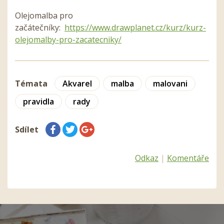
Olejomalba pro
začátečníky:
https://www.drawplanet.cz/kurz/kurz-
olejomalby-pro-zacatecniky/
Témata
Akvarel
malba
malovani
pravidla
rady
Sdílet
Odkaz
|
Komentáře