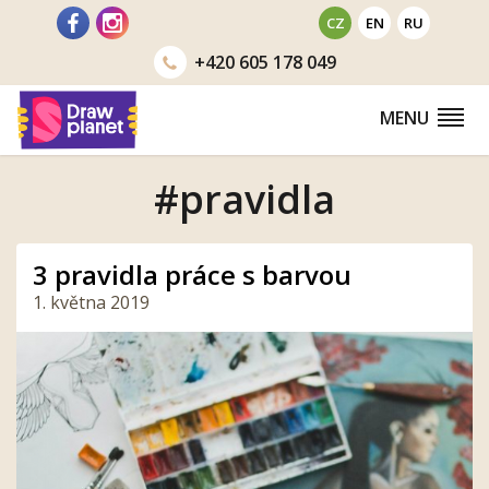
Přejít
CZ
EN
RU
na
+420
605 178 049
obsah
MENU
#pravidla
3 pravidla práce s barvou
1. května 2019