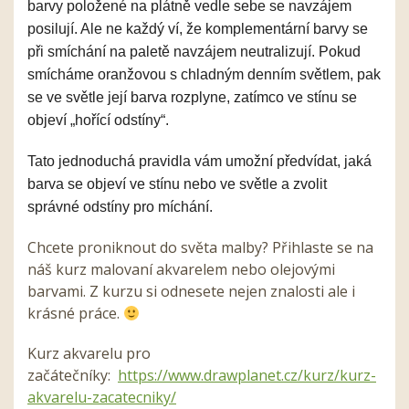
barvy položené na plátně vedle sebe se navzájem
posilují. Ale ne každý ví, že komplementární barvy se
při smíchání na paletě navzájem neutralizují. Pokud
smícháme oranžovou s chladným denním světlem, pak
se ve světle její barva rozplyne, zatímco ve stínu se
objeví „hořící odstíny“.
Tato jednoduchá pravidla vám umožní předvídat, jaká
barva se objeví ve stínu nebo ve světle a zvolit
správné odstíny pro míchání.
Chcete proniknout do světa malby? Přihlaste se na
náš kurz malovaní akvarelem nebo olejovými
barvami. Z kurzu si odnesete nejen znalosti ale i
krásné práce.
Kurz akvarelu pro
začátečníky:
https://www.drawplanet.cz/kurz/kurz-
akvarelu-zacatecniky/