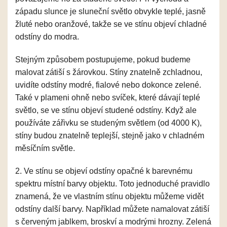
západu slunce je sluneční světlo obvykle teplé, jasně
žluté nebo oranžové, takže se ve stínu objeví chladné
odstíny do modra.
Stejným způsobem postupujeme, pokud budeme
malovat zátiší s žárovkou. Stíny znatelně zchladnou,
uvidíte odstíny modré, fialové nebo dokonce zelené.
Také v plameni ohně nebo svíček, které dávají teplé
světlo, se ve stínu objeví studené odstíny. Když ale
používáte zářivku se studeným světlem (od 4000 K),
stíny budou znatelně teplejší, stejně jako v chladném
měsíčním světle.
2. Ve stínu se objeví odstíny opačné k barevnému
spektru místní barvy objektu. Toto jednoduché pravidlo
znamená, že ve vlastním stínu objektu můžeme vidět
odstíny další barvy. Například můžete namalovat zátiší
s červeným jablkem, broskví a modrými hrozny. Zelená