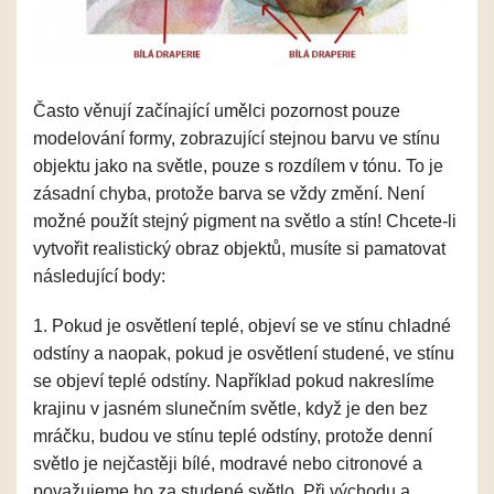
Často věnují začínající umělci pozornost pouze
modelování formy, zobrazující stejnou barvu ve stínu
objektu jako na světle, pouze s rozdílem v tónu. To je
zásadní chyba, protože barva se vždy změní. Není
možné použít stejný pigment na světlo a stín! Chcete-li
vytvořit realistický obraz objektů, musíte si pamatovat
následující body:
1. Pokud je osvětlení teplé, objeví se ve stínu chladné
odstíny a naopak, pokud je osvětlení studené, ve stínu
se objeví teplé odstíny. Například pokud nakreslíme
krajinu v jasném slunečním světle, když je den bez
mráčku, budou ve stínu teplé odstíny, protože denní
světlo je nejčastěji bílé, modravé nebo citronové a
považujeme ho za studené světlo. Při východu a