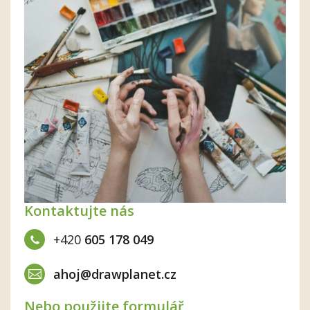
Kontaktujte nás
+420
605 178 049
ahoj@drawplanet.cz
Nebo použijte formulář