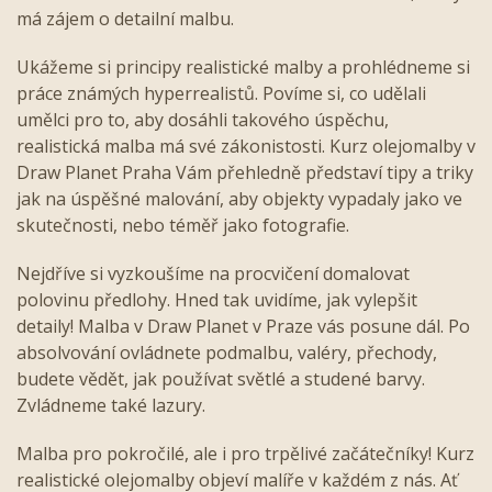
má zájem o detailní malbu.
Ukážeme si principy realistické malby a prohlédneme si
práce známých hyperrealistů. Povíme si, co udělali
umělci pro to, aby dosáhli takového úspěchu,
realistická malba má své zákonistosti. Kurz olejomalby v
Draw Planet Praha Vám přehledně představí tipy a triky
jak na úspěšné malování, aby objekty vypadaly jako ve
skutečnosti, nebo téměř jako fotografie.
Nejdříve si vyzkoušíme na procvičení domalovat
polovinu předlohy. Hned tak uvidíme, jak vylepšit
detaily! Malba v Draw Planet v Praze vás posune dál. Po
absolvování ovládnete podmalbu, valéry, přechody,
budete vědět, jak používat světlé a studené barvy.
Zvládneme také lazury.
Malba pro pokročilé, ale i pro trpělivé začátečníky! Kurz
realistické olejomalby objeví malíře v každém z nás. Ať