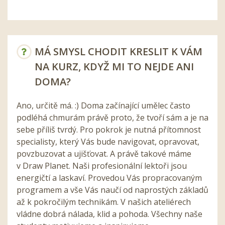
MÁ SMYSL CHODIT KRESLIT K VÁM
NA KURZ, KDYŽ MI TO NEJDE ANI
DOMA?
Ano, určitě má. :) Doma začínající umělec často
podléhá chmurám právě proto, že tvoří sám a je na
sebe příliš tvrdý. Pro pokrok je nutná přítomnost
specialisty, který Vás bude navigovat, opravovat,
povzbuzovat a ujišťovat. A právě takové máme
v Draw Planet. Naši profesionální lektoři jsou
energičtí a laskaví. Provedou Vás propracovaným
programem a vše Vás naučí od naprostých základů
až k pokročilým technikám. V našich ateliérech
vládne dobrá nálada, klid a pohoda. Všechny naše