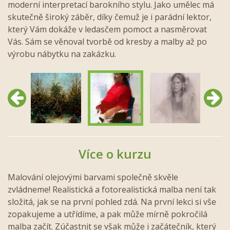
moderní interpretací barokního stylu. Jako umělec má
skutečně široký záběr, díky čemuž je i parádní lektor,
který Vám dokáže v ledasčem pomoct a nasměrovat
Vás. Sám se věnoval tvorbě od kresby a malby až po
výrobu nábytku na zakázku.
Předchozí
Další
Více o kurzu
Malování olejovými barvami společně skvěle
zvládneme! Realistická a fotorealistická malba není tak
složitá, jak se na první pohled zdá. Na první lekci si vše
zopakujeme a utřídíme, a pak může mírně pokročilá
malba začít. Zúčastnit se však může i začátečník, který