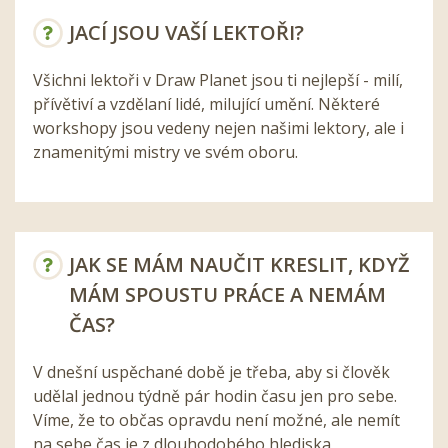
JACÍ JSOU VAŠÍ LEKTOŘI?
Všichni lektoři v Draw Planet jsou ti nejlepší - milí,
přívětiví a vzdělaní lidé, milující umění. Některé
workshopy jsou vedeny nejen našimi lektory, ale i
znamenitými mistry ve svém oboru.
JAK SE MÁM NAUČIT KRESLIT, KDYŽ
MÁM SPOUSTU PRÁCE A NEMÁM
ČAS?
V dnešní uspěchané době je třeba, aby si člověk
udělal jednou týdně pár hodin času jen pro sebe.
Víme, že to občas opravdu není možné, ale nemít
na sebe čas je z dlouhodobého hlediska