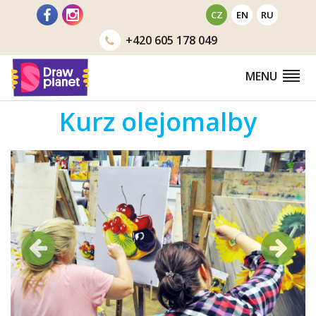
Přejít
CZ
EN
RU
na
+420
605 178 049
obsah
MENU
Kurz olejomalby
Předchozí
Další
Předchozí
Další