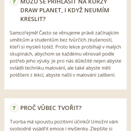
MŮŽU SE PŘIHLÁSIT NA KURZY
DRAW PLANET, I KDYŽ NEUMÍM
KRESLIT?
Samozřejmě! Často se věnujeme právě začínajícím
umělcům a studentům bez tvůrčích zkušeností,
kteří si mysleli totéž. Proto lekce probíhají v malých
skupinách, abychom se každému věnovali podle
potřeb jeho výuky. Je pro nás důležité nejen abyste
ovládli techniku malování, ale také abyste měli
potěšeni z lekcí, abyste našli v malování zalíbení.
PROČ VŮBEC TVOŘIT?
Tvorba má spoustu pozitivní účinků! Umožní vám
svobodně vyjádřit emoce i myšlenky. Zlepšíte si