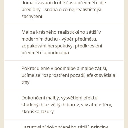
domalovávání druhé části předmětu dle
předlohy - snaha o co nejrealističtější
zachycení
Malba krásného realistického zátiší v
moderním duchu - výběr předmětu,
zopakování perspektivy, předkreslení
předmětu a podmalba
Pokračujeme v podmalbě a malbě zátiší,
učíme se rozprostření pozadí, efekt světla a
tmy
Dokončení malby, vysvětlení efektu
studených a světlých barev, vliv atmosféry,
zkouška lazury
Lazurování dokončeného zátiší, principy