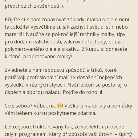
předchozích zkušeností :).
Přijďte si k nám zopakovat základy, malba olejem není
tak složitá! Vysvětlíme si, jak zachytit světlo, stín nebo
materiál. Naučíte se pokročilejší techniky malby, tipy
pro dodání realističnosti, valérové přechody, použití
polymerovaného oleje a sikativu. Z kurzu si odnesete
krásné, propracované malby!
Zvládnete s námi spoustu způsobů a triků, které
používají profesionální malíři k dosažení nejlepších
výsledků v různých stylech. Naši lektoři se postarají o
úspěch a dobrou náladu. Pojďte do toho :)!
Co s sebou? Vůbec nic
! Veškeré materiály a pomůcky
Vám během kurzu poskytneme zdarma.
Lekce jsou strukturovány tak, že vás lektor provede
celým programem, který přizpůsobí vaší úrovni – úplný