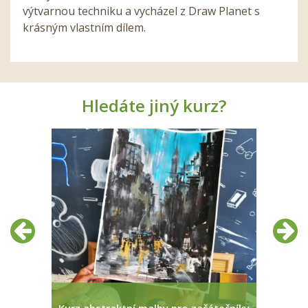
výtvarnou techniku a vycházel z Draw Planet s
krásným vlastním dílem.
Hledáte jiný kurz?
Předchozí
Další
pro...
Kurz abstraktní malby pro začátečníky
Den o