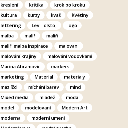
kreslení
kritika
krok po kroku
kultura
kurzy
kvaš
Květiny
lettering
Lev Tolstoj
logo
malba
malíř
malíři
maliři malba inspirace
malovani
malování krajiny
malování vodovkami
Marina Abramovic
markers
marketing
Material
materialy
mazlíčci
míchání barev
mind
Mixed media
mladež
moda
model
modelovaní
Modern Art
moderna
moderni umeni