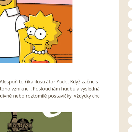
Alespoň to říká ilustrátor Yuck . Když začne s
 z toho vznikne. „Poslouchám hudbu a výsledná
odivné nebo roztomilé postavičky. Vždycky chci