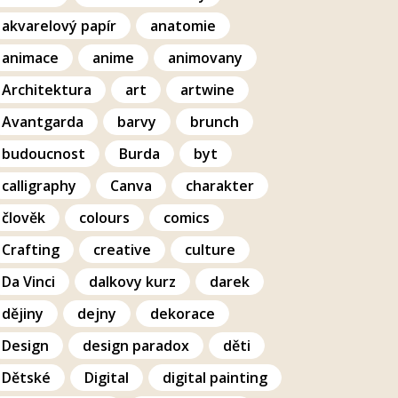
akvarelový papír
anatomie
animace
anime
animovany
Architektura
art
artwine
Avantgarda
barvy
brunch
budoucnost
Burda
byt
calligraphy
Canva
charakter
člověk
colours
comics
Crafting
creative
culture
Da Vinci
dalkovy kurz
darek
dějiny
dejny
dekorace
Design
design paradox
děti
Dětské
Digital
digital painting