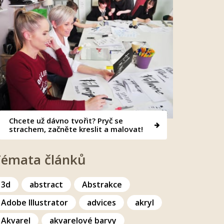
Chcete už dávno tvořit? Pryč se
strachem, začněte kreslit a malovat!
Témata článků
3d
abstract
Abstrakce
Adobe Illustrator
advices
akryl
Akvarel
akvarelové barvy