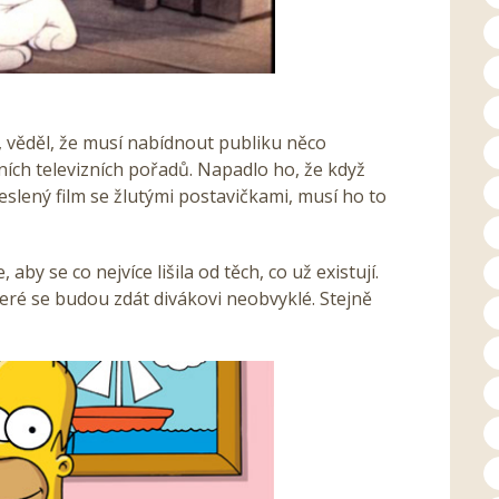
, věděl, že musí nabídnout publiku něco
atních televizních pořadů. Napadlo ho, že když
slený film se žlutými postavičkami, musí ho to
 aby se co nejvíce lišila od těch, co už existují.
které se budou zdát divákovi neobvyklé. Stejně