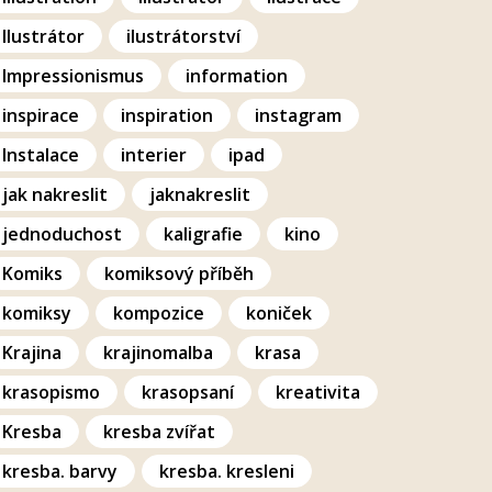
Ilustrátor
ilustrátorství
Impressionismus
information
inspirace
inspiration
instagram
Instalace
interier
ipad
jak nakreslit
jaknakreslit
jednoduchost
kaligrafie
kino
Komiks
komiksový příběh
komiksy
kompozice
koniček
Krajina
krajinomalba
krasa
krasopismo
krasopsaní
kreativita
Kresba
kresba zvířat
kresba. barvy
kresba. kresleni