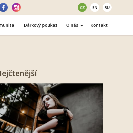
CZ
EN
RU
omunita
Dárkový poukaz
O nás
Kontakt
ejčtenější