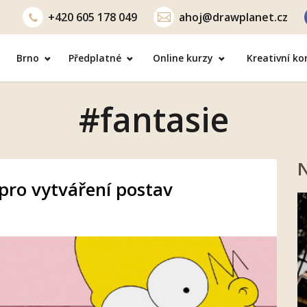
+420
605 178 049
ahoj@drawplanet.cz
Brno
Předplatné
Online kurzy
Kreativní k
#fantasie
N
 pro vytváření postav