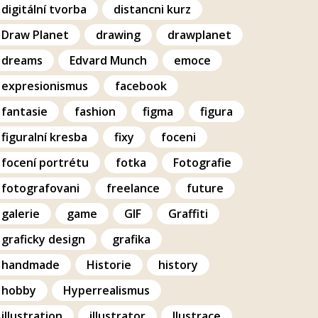
digitální tvorba
distancni kurz
Draw Planet
drawing
drawplanet
dreams
Edvard Munch
emoce
expresionismus
facebook
fantasie
fashion
figma
figura
figuralní kresba
fixy
foceni
focení portrétu
fotka
Fotografie
fotografovani
freelance
future
galerie
game
GIF
Graffiti
graficky design
grafika
handmade
Historie
history
hobby
Hyperrealismus
illustration
illustrator
Ilustrace