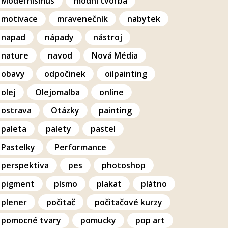
Modernismus
modní tvorba
motivace
mravenečník
nabytek
napad
nápady
nástroj
nature
navod
Nová Média
obavy
odpočinek
oilpainting
olej
Olejomalba
online
ostrava
Otázky
painting
paleta
palety
pastel
Pastelky
Performance
perspektiva
pes
photoshop
pigment
písmo
plakat
plátno
plener
počitač
počitačové kurzy
pomocné tvary
pomucky
pop art