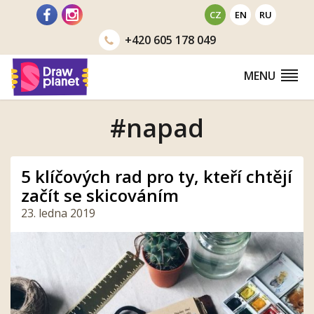
Přejít
CZ
EN
RU
na
+420
605 178 049
obsah
MENU
#napad
5 klíčových rad pro ty, kteří chtějí
začít se skicováním
23. ledna 2019