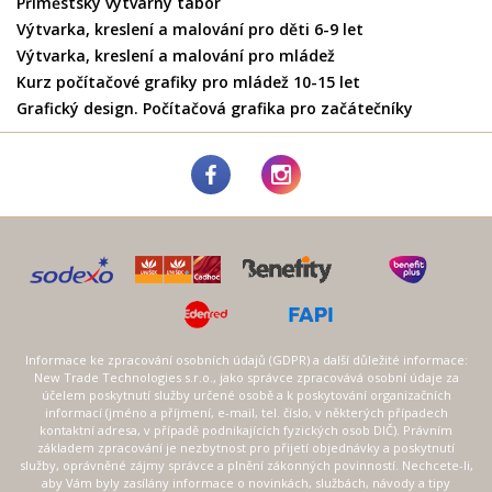
Příměstský výtvarný tábor
Výtvarka, kreslení a malování pro děti 6-9 let
Výtvarka, kreslení a malování pro mládež
Kurz počítačové grafiky pro mládež 10-15 let
Grafický design. Počítačová grafika pro začátečníky
Informace ke zpracování osobních údajů (GDPR) a další důležité informace:
New Trade Technologies s.r.o., jako správce zpracovává osobní údaje za
účelem poskytnutí služby určené osobě a k poskytování organizačních
informací (jméno a příjmení, e-mail, tel. číslo, v některých případech
kontaktní adresa, v případě podnikajících fyzických osob DIČ). Právním
základem zpracování je nezbytnost pro přijetí objednávky a poskytnutí
služby, oprávněné zájmy správce a plnění zákonných povinností. Nechcete-li,
aby Vám byly zasílány informace o novinkách, službách, návody a tipy