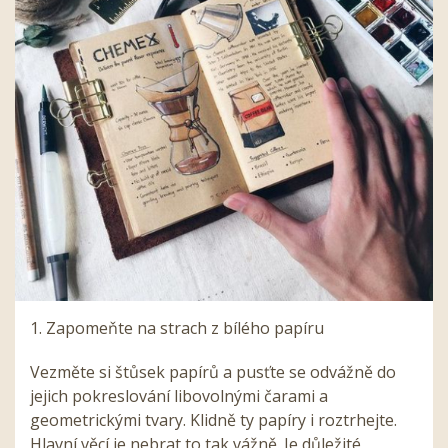
1. Zapomeňte na strach z bílého papíru
Vezměte si štůsek papírů a pusťte se odvážně do
jejich pokreslování libovolnými čarami a
geometrickými tvary. Klidně ty papíry i roztrhejte.
Hlavní věcí je nebrat to tak vážně. Je důležité