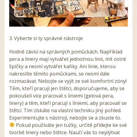
3. Vyberte si ty správné nástroje
Hodně závisí na správných pomůckách. Například
pera a linery mají vytvářet jednotnou linii, mít ostré
špičky a nesmí vytvářet kaňky. Ani linie, kterou
nakreslíte těmito pomůckami, se nesmí dále
rozmazávat. Nebojte se vyjít ze své komfortní zóny!
Těm, kteří pracují jen štětci, doporučujeme, aby se
pokoušeli více pracovat s liniemi (gelová pera,
linery) a těm, kteří pracují s liniemi, aby pracovali se
štětci. Tím získáte na vlastní techniku jiný pohled.
Experimentujte s nástroji, nebojte se a zkuste to.
Pokud používáte jen tužky, určitě přidejte ke své
tvorbě linery nebo štětce. Naučí vás to neplýtvat