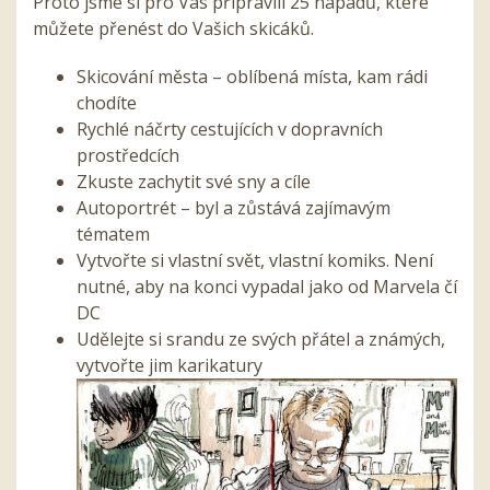
Proto jsme si pro Vás připravili 25 nápadů, které
můžete přenést do Vašich skicáků.
Skicování města – oblíbená místa, kam rádi
chodíte
Rychlé náčrty cestujících v dopravních
prostředcích
Zkuste zachytit své sny a cíle
Autoportrét – byl a zůstává zajímavým
tématem
Vytvořte si vlastní svět, vlastní komiks. Není
nutné, aby na konci vypadal jako od Marvela čí
DC
Udělejte si srandu ze svých přátel a známých,
vytvořte jim karikatury