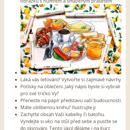
obrázku s humrem a smaženým prasetem
Láká vás tetování? Vytvořte si zajímavé návrhy
Potisky na oblečení. Jaký nápis byste si vybrali
pro své tričko Vy?
Přeneste na papír představu vaší budoucnosti
Máte oblíbenou knihu? Ilustrujte ji
Zachyťte obsah Vaší kabelky či batohu.
Vyndejte si věci na stůl před sebe a pusťte se
do skicování. Tento úkol děláme i na Kurz