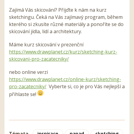
Zajímá Vás skicování? Přijďte k nám na kurz
sketchingu. Čeká na Vás zajímavý program, během
kterého si zkusíte různé materiály a ponoříte se do
skicování jídla, lidí a architektury.
Máme kurz skicování v prezenční
https://www.drawplanet.cz/kurz/sketching-kurz-
skicovani-pro-zacatecniky/
nebo online verzi
https://www.drawplanet.cz/online-kurz/sketching-
pro-zacatecniky/
Vyberte si, co je pro Vás nejlepší a
přihlaste se!
Témata
inspirace
napad
sketching