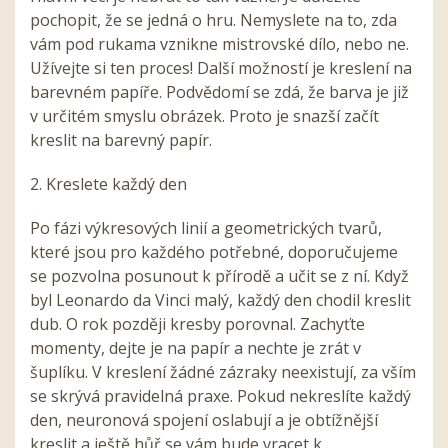
pochopit, že se jedná o hru. Nemyslete na to, zda
vám pod rukama vznikne mistrovské dílo, nebo ne.
Užívejte si ten proces! Další možností je kreslení na
barevném papíře. Podvědomí se zdá, že barva je již
v určitém smyslu obrázek. Proto je snazší začít
kreslit na barevný papír.
2. Kreslete každý den
Po fázi výkresových linií a geometrických tvarů,
které jsou pro každého potřebné, doporučujeme
se pozvolna posunout k přírodě a učit se z ní. Když
byl Leonardo da Vinci malý, každý den chodil kreslit
dub. O rok později kresby porovnal. Zachyťte
momenty, dejte je na papír a nechte je zrát v
šuplíku. V kreslení žádné zázraky neexistují, za vším
se skrývá pravidelná praxe. Pokud nekreslíte každý
den, neuronová spojení oslabují a je obtížnější
kreslit a ještě hůř se vám bude vracet k