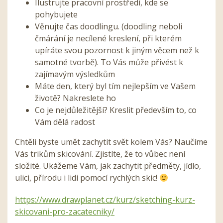
Ilustrujte pracovní prostředí, kde se
pohybujete
Věnujte čas doodlingu. (doodling neboli
čmárání je necílené kreslení, při kterém
upíráte svou pozornost k jiným věcem než k
samotné tvorbě). To Vás může přivést k
zajímavým výsledkům
Máte den, který byl tím nejlepším ve Vašem
životě? Nakreslete ho
Co je nejdůležitější? Kreslit především to, co
Vám dělá radost
Chtěli byste umět zachytit svět kolem Vás? Naučíme
Vás trikům skicování. Zjistíte, že to vůbec není
složité. Ukážeme Vám, jak zachytit předměty, jídlo,
ulici, přírodu i lidi pomocí rychlých skic!
https://www.drawplanet.cz/kurz/sketching-kurz-
skicovani-pro-zacatecniky/