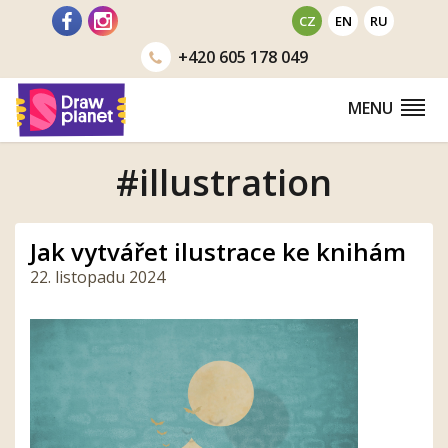
Přejít
CZ
EN
RU
na
+420
605 178 049
obsah
MENU
#illustration
Jak vytvářet ilustrace ke knihám
22. listopadu 2024