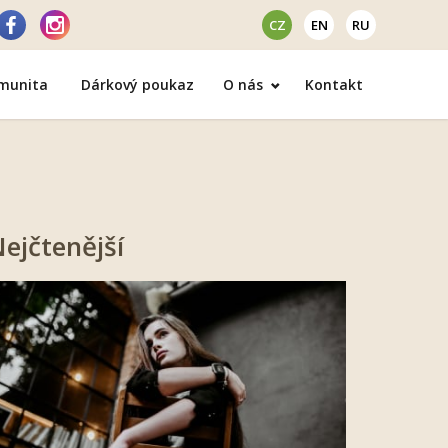
CZ
EN
RU
omunita
Dárkový poukaz
O nás
Kontakt
ejčtenější