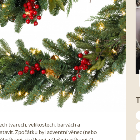
ch tvarech, velikostech, barvách a
stavit. Zpočátku byl adventní věnec (nebo
ětvičkami, stužkami a čtyřmi svíčkami. O