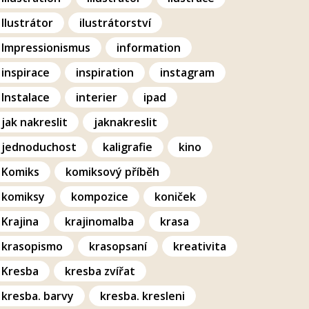
Ilustrátor
ilustrátorství
Impressionismus
information
inspirace
inspiration
instagram
Instalace
interier
ipad
jak nakreslit
jaknakreslit
jednoduchost
kaligrafie
kino
Komiks
komiksový příběh
komiksy
kompozice
koniček
Krajina
krajinomalba
krasa
krasopismo
krasopsaní
kreativita
Kresba
kresba zvířat
kresba. barvy
kresba. kresleni