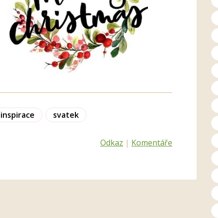
inspirace
svatek
Odkaz
|
Komentáře