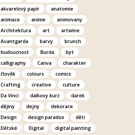
akvarelový papír
anatomie
animace
anime
animovany
Architektura
art
artwine
Avantgarda
barvy
brunch
budoucnost
Burda
byt
calligraphy
Canva
charakter
člověk
colours
comics
Crafting
creative
culture
Da Vinci
dalkovy kurz
darek
dějiny
dejny
dekorace
Design
design paradox
děti
Dětské
Digital
digital painting