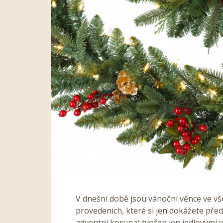
V dnešní době jsou vánoční věnce ve vše
provedeních, které si jen dokážete před
adventní koruna) tvořen jen jedlovými v