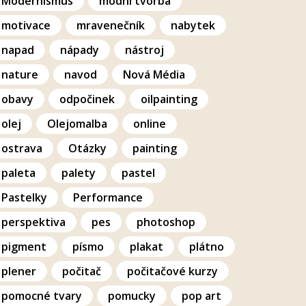
Modernismus
modní tvorba
motivace
mravenečník
nabytek
napad
nápady
nástroj
nature
navod
Nová Média
obavy
odpočinek
oilpainting
olej
Olejomalba
online
ostrava
Otázky
painting
paleta
palety
pastel
Pastelky
Performance
perspektiva
pes
photoshop
pigment
písmo
plakat
plátno
plener
počitač
počitačové kurzy
pomocné tvary
pomucky
pop art