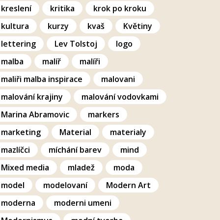
kreslení
kritika
krok po kroku
kultura
kurzy
kvaš
Květiny
lettering
Lev Tolstoj
logo
malba
malíř
malíři
maliři malba inspirace
malovani
malování krajiny
malování vodovkami
Marina Abramovic
markers
marketing
Material
materialy
mazlíčci
míchání barev
mind
Mixed media
mladež
moda
model
modelovaní
Modern Art
moderna
moderni umeni