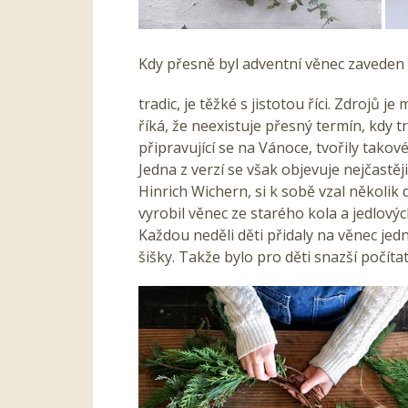
Kdy přesně byl adventní věnec zaveden
tradic, je těžké s jistotou říci. Zdrojů 
říká, že neexistuje přesný termín, kdy t
připravující se na Vánoce, tvořily takov
Jedna z verzí se však objevuje nejčast
Hinrich Wichern, si k sobě vzal několik 
vyrobil věnec ze starého kola a jedlovýc
Každou neděli děti přidaly na věnec jed
šišky. Takže bylo pro děti snazší počít