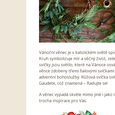
Vánoční věnec je v katolickém světě sp
Kruh symbolizuje mír a věčný život, zel
svíčky jsou světlo, které na Vánoce osvě
věnce zdobeny třemi fialovými svíčkami
adventní bohoslužby. Růžová svíčka svít
Gaudete, což znamená – Radujte se!
A věnec vypadá skvěle mimo jiné i jako
trocha inspirace pro Vás.