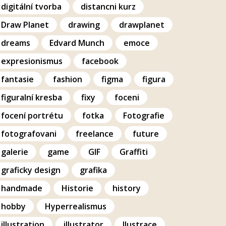
digitální tvorba
distancni kurz
Draw Planet
drawing
drawplanet
dreams
Edvard Munch
emoce
expresionismus
facebook
fantasie
fashion
figma
figura
figuralní kresba
fixy
foceni
focení portrétu
fotka
Fotografie
fotografovani
freelance
future
galerie
game
GIF
Graffiti
graficky design
grafika
handmade
Historie
history
hobby
Hyperrealismus
illustration
illustrator
Ilustrace