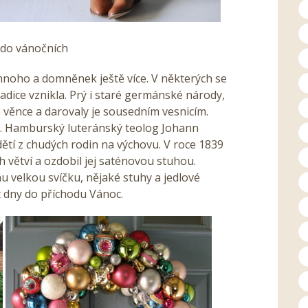
 do vánočních
je mnoho a domněnek ještě více. V některých se
radice vznikla. Prý i staré germánské národy,
é věnce a darovaly je sousedním vesnicím.
ěji. Hamburský luteránský teolog Johann
dětí z chudých rodin na výchovu. V roce 1839
h větví a ozdobil jej saténovou stuhou.
nu velkou svíčku, nějaké stuhy a jedlové
at dny do příchodu Vánoc.