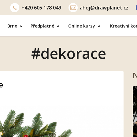
+420
605 178 049
ahoj@drawplanet.cz
Brno
Předplatné
Online kurzy
Kreativní k
#dekorace
N
e