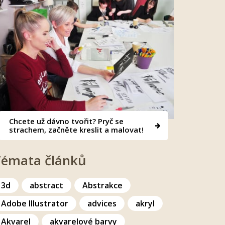
Chcete už dávno tvořit? Pryč se
strachem, začněte kreslit a malovat!
Témata článků
3d
abstract
Abstrakce
Adobe Illustrator
advices
akryl
Akvarel
akvarelové barvy