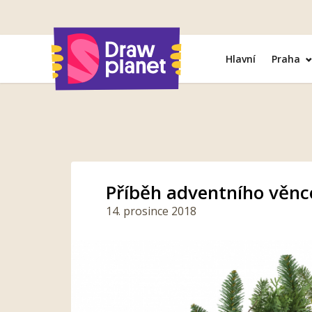
Přejít
na
obsah
Hlavní
Praha
Příběh adventního věnc
14. prosince 2018