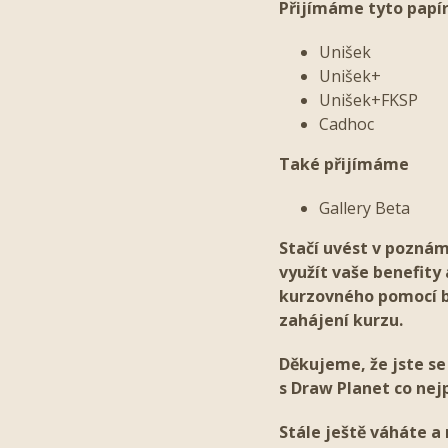
Přijímáme tyto papí
Unišek
Unišek+
Unišek+FKSP
Cadhoc
Také přijímáme
Gallery Beta
Stačí uvést v poznám
využít vaše benefity 
kurzovného pomocí b
zahájení kurzu.
Děkujeme, že jste se
s Draw Planet co nej
Stále ještě váháte a 