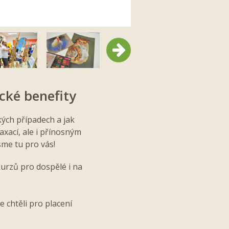
Další
cké benefity
kých případech a jak
axací, ale i přínosným
sme tu pro vás!
urzů pro dospělé i na
 chtěli pro placení