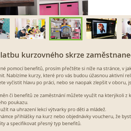
latbu kurzovného skrze zaměstnane
vné pomocí benefitů, prosím přečtěte si níže na stránce, v ja
it. Nabízíme kurzy, které pro vás budou úžasnou aktivní rel
ete vyčistit hlavu po práci, nebo se naopak zlepšit v oboru, j
ěn či benefitů ze zaměstnání můžete využít na kterýkoli z k
ého poukazu.
užít na uhrazení lekcí výtvarky pro děti a mládež.
známce přihlášky na kurz nebo objednávky voucheru, že byste
ity a specifikovat přesný typ benefitů.