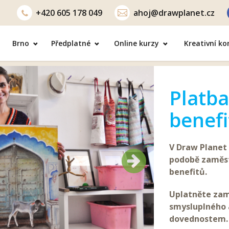
+420
605 178 049
ahoj@drawplanet.cz
Brno
Předplatné
Online kurzy
Kreativní k
Platba
benefi
V Draw Planet
Další
podobě zaměs
Další
benefitů.
Uplatněte zam
smysluplného 
dovednostem.