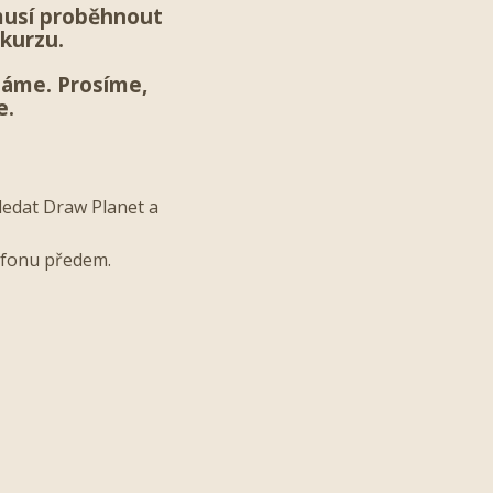
musí proběhnout
 kurzu.
máme. Prosíme,
e.
ledat Draw Planet a
efonu předem.