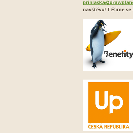
prihlaska@drawplan
návštěvu! Těšíme se 