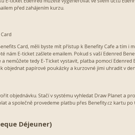
u E-ticket Edenred můžete vygenerovat ve svém účtu Edenr
mailem před zahájením kurzu.
 Card
efits Card, měli byste mít přístup k Benefity Cafe a tím i
oté nám E-ticket zašlete emailem. Pokud s vaší Edenred Ben
e a nemůžete tedy E-Ticket vystavit, platba pomocí Edenred 
k objednat papírové poukázky a kurzovné jimi uhradit v den
ořit objednávku. Stačí v systému vyhledat Draw Planet a pr
at a společně provedeme platbu přes Benefity.cz kartu po 
heque Déjeuner)