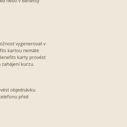
ed nebo v Benefity
 možnost vygenerovat v
efits kartou nemáte
Benefits karty provést
 zahájení kurzu.
ovést objednávku.
telefonu před