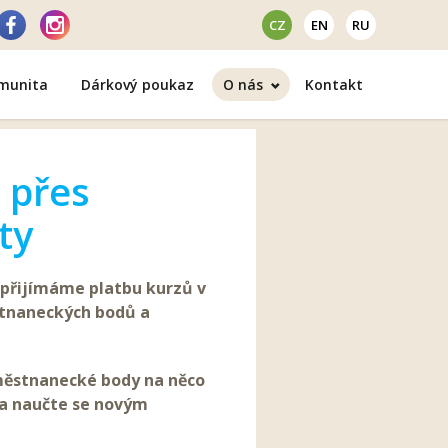
CZ
EN
RU
omunita
Dárkový poukaz
O nás
Kontakt
 přes
ty
 přijímáme platbu kurzů v
tnaneckých bodů a
ěstnanecké body na něco
a naučte se novým