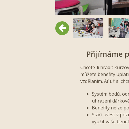
Předchozí
Přijímáme p
Chcete-li hradit kurzo
můžete benefity uplatn
vzděláním. Ať už si chc
Systém bodů, odm
uhrazení dárkov
Benefity nelze po
Stačí uvést v po
využít vaše benef