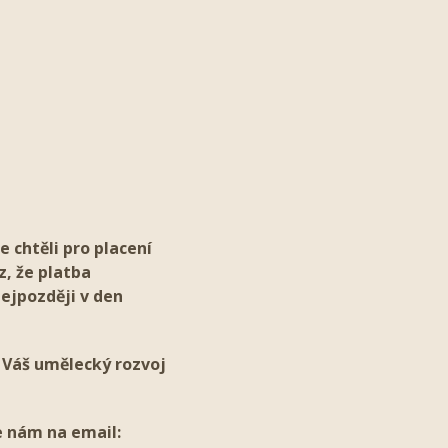
 chtěli pro placení
z, že platba
ejpozději v den
l Váš umělecký rozvoj
te nám na email: