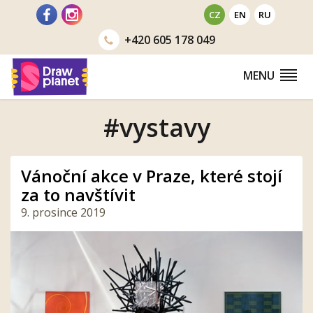
Přejít
CZ
EN
RU
na
+420
605 178 049
obsah
MENU
#vystavy
Vánoční akce v Praze, které stojí
za to navštívit
9. prosince 2019