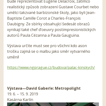
bude reprezentovat Eugène Delacroix, zatímco
realistický způsob zobrazení Gustave Courbet nebo
umělci takzvané barbizonské školy, jako byli Jean-
Baptiste Camille Corot a Charles-François
Daubigny. Ze sbírky obsahující šedesát obrazů
vynikají také chef d’oeuvry postimpresionistických
autorů Paula Cézanna a Paula Gauguina.
Výstava určite must see pro všichni kdo ason
trošku zajmá se o malbu jako směr vytvarného
umění!
https://www.ngprague.cz/budova/palac-kinskych/
Výstava—David Gaberle: Metropolight
19. 6. – 15. 9. 2019
Kasárna Karlín