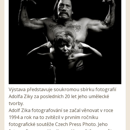
Výstava představuje soukromou sbírku fotografií
Adolfa Ziky za posledních 20 let jeho umělecké
tvorby.
Adolf Zika fotografování se začal věnovat v roce
1994 a rok na to zvítězil v prvním ročníku
fotografické soutěže Czech Press Photo. Jeho