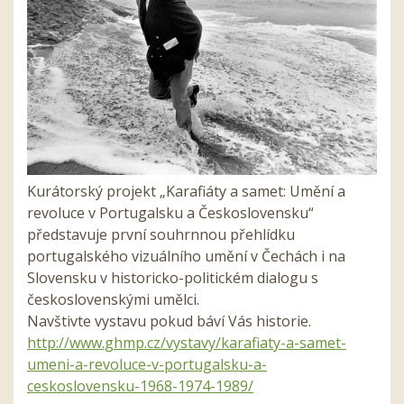
Kurátorský projekt „Karafiáty a samet: Umění a
revoluce v Portugalsku a Československu“
představuje první souhrnnou přehlídku
portugalského vizuálního umění v Čechách i na
Slovensku v historicko-politickém dialogu s
československými umělci.
Navštivte vystavu pokud báví Vás historie.
http://www.ghmp.cz/vystavy/karafiaty-a-samet-
umeni-a-revoluce-v-portugalsku-a-
ceskoslovensku-1968-1974-1989/