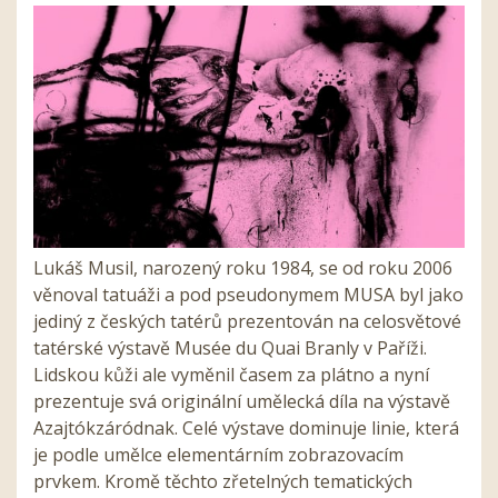
Lukáš Musil, narozený roku 1984, se od roku 2006
věnoval tatuáži a pod pseudonymem MUSA byl jako
jediný z českých tatérů prezentován na celosvětové
tatérské výstavě Musée du Quai Branly v Paříži.
Lidskou kůži ale vyměnil časem za plátno a nyní
prezentuje svá originální umělecká díla na výstavě
Azajtókzáródnak. Celé výstave dominuje linie, která
je podle umělce elementárním zobrazovacím
prvkem. Kromě těchto zřetelných tematických