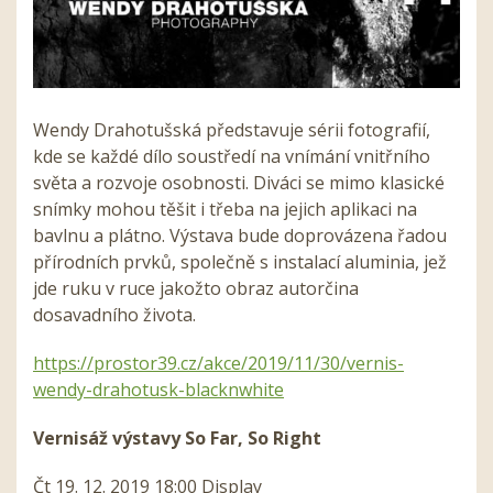
Wendy Drahotušská představuje sérii fotografií,
kde se každé dílo soustředí na vnímání vnitřního
světa a rozvoje osobnosti. Diváci se mimo klasické
snímky mohou těšit i třeba na jejich aplikaci na
bavlnu a plátno. Výstava bude doprovázena řadou
přírodních prvků, společně s instalací aluminia, jež
jde ruku v ruce jakožto obraz autorčina
dosavadního života.
https://prostor39.cz/akce/2019/11/30/vernis-
wendy-drahotusk-blacknwhite
Vernisáž výstavy So Far, So Right
Čt 19. 12. 2019 18:00 Display