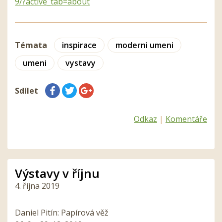
9/?active_tab=about
Témata
inspirace
moderni umeni
umeni
vystavy
Sdílet
Odkaz
|
Komentáře
Výstavy v říjnu
4. října 2019
Daniel Pitín: Papírová věž