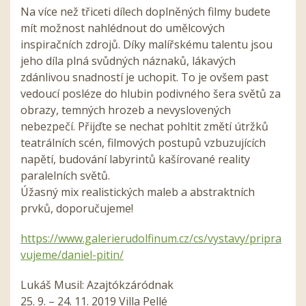
Na více než třiceti dílech doplněných filmy budete
mít možnost nahlédnout do umělcových
inspiračních zdrojů. Díky malířskému talentu jsou
jeho díla plná svůdných náznaků, lákavých
zdánlivou snadností je uchopit. To je ovšem past
vedoucí posléze do hlubin podivného šera světů za
obrazy, temných hrozeb a nevyslovených
nebezpečí. Přijďte se nechat pohltit změtí útržků
teatrálních scén, filmových postupů vzbuzujících
napětí, budování labyrintů kašírované reality
paralelních světů.
Úžasný mix realistických maleb a abstraktních
prvků, doporučujeme!
https://www.galerierudolfinum.cz/cs/vystavy/pripra
vujeme/daniel-pitin/
Lukáš Musil: Azajtókzáródnak
25. 9. – 24. 11. 2019 Villa Pellé