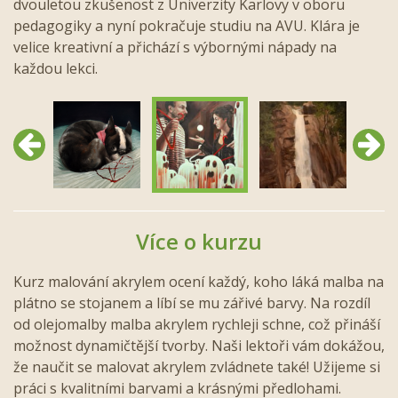
dvouletou zkušenost z Univerzity Karlovy v oboru
pedagogiky a nyní pokračuje studiu na AVU. Klára je
velice kreativní a přichází s výbornými nápady na
každou lekci.
Předchozí
Další
Více o kurzu
Kurz malování akrylem ocení každý, koho láká malba na
plátno se stojanem a líbí se mu zářivé barvy. Na rozdíl
od olejomalby malba akrylem rychleji schne, což přináší
možnost dynamičtější tvorby. Naši lektoři vám dokážou,
že naučit se malovat akrylem zvládnete také! Užijeme si
práci s kvalitními barvami a krásnými předlohami.