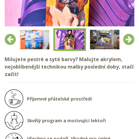
Předchozí
Další
Milujete pestré a syté barvy? Malujte akrylem,
nejoblíbenější technikou malby poslední doby, stačí
začít!
Příjemné přátelské prostředí
Skvělý program a motivující lektoři
Všechno se podaří. Vhodné pro úplné