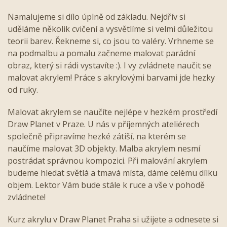
Namalujeme si dílo úplně od základu. Nejdřív si
uděláme několik cvičení a vysvětlíme si velmi důležitou
teorii barev. Řekneme si, co jsou to valéry. Vrhneme se
na podmalbu a pomalu začneme malovat parádní
obraz, který si rádi vystavíte :). I vy zvládnete naučit se
malovat akrylem! Práce s akrylovými barvami jde hezky
od ruky.
Malovat akrylem se naučíte nejlépe v hezkém prostředí
Draw Planet v Praze. U nás v příjemných ateliérech
společně připravíme hezké zátiší, na kterém se
naučíme malovat 3D objekty. Malba akrylem nesmí
postrádat správnou kompozici. Při malování akrylem
budeme hledat světlá a tmavá místa, dáme celému dílku
objem. Lektor Vám bude stále k ruce a vše v pohodě
zvládnete!
Kurz akrylu v Draw Planet Praha si užijete a odnesete si