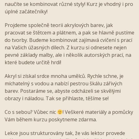
naučíte se kombinovat různé styly! Kurz je vhodný i pro
úplné začátečníky!
Projdeme společně teorii akrylových barev, jak
pracovat se štětcem a plátnem, a pak se hlavně pustíme
do tvorby. Budeme kombinovat zajímavá cvičení s prací
na Vašich úžasných dílech. Z kurzu si odnesete nejen
pevné základy malby, ale i několik autorských prací, na
které budete určitě hrdí!
Akryl si získal srdce mnoha umělců. Rychle schne, je
míchatelný s vodou a nabízí pestrou škálu zářivých
barev. Postaráme se, abyste odcházeli se skvělými
obrazy i náladou. Tak se přihlaste, těšíme se!
Co s sebou? Vůbec nic
! Veškeré materiály a pomůcky
Vám během kurzu poskytneme zdarma.
Lekce jsou strukturovány tak, že vás lektor provede