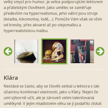
velký smysl pro humor, je velice podporujícím lektorem
a přátelským člověkem. Jako umělec se zaměřuje
především na hyperrealismus, jeho vášní jsou stroje
(letadla, lokomotivy, lodě,…). Pomůže Vám však se vším
od kresby, přes akvarel až po olejomalbu a
hyperrealistickou malbu.
Předchozí
Další
Klára
Nestává se často, aby se člověk setkal u lektora s tak
úžasnou kombinací vlastností, jako u Kláry. Nejen že
umí výborně učit, ale je zároveň velmi talentovaná
umělkyně. V jejím mladistvém věku se jí podařilo získat