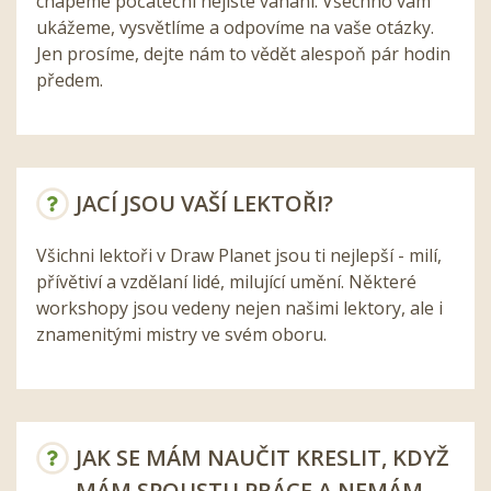
chápeme počáteční nejisté váhání. Všechno vám
ukážeme, vysvětlíme a odpovíme na vaše otázky.
Jen prosíme, dejte nám to vědět alespoň pár hodin
předem.
JACÍ JSOU VAŠÍ LEKTOŘI?
Všichni lektoři v Draw Planet jsou ti nejlepší - milí,
přívětiví a vzdělaní lidé, milující umění. Některé
workshopy jsou vedeny nejen našimi lektory, ale i
znamenitými mistry ve svém oboru.
JAK SE MÁM NAUČIT KRESLIT, KDYŽ
MÁM SPOUSTU PRÁCE A NEMÁM