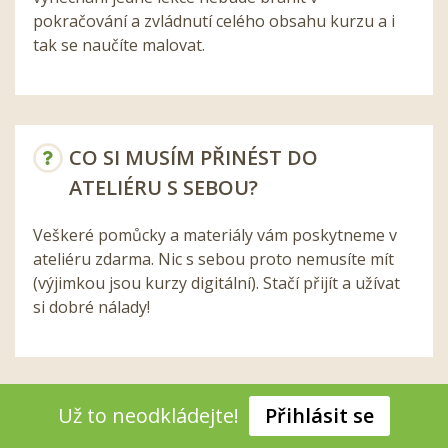
pokračování a zvládnutí celého obsahu kurzu a i
tak se naučíte malovat.
CO SI MUSÍM PŘINÉST DO
ATELIÉRU S SEBOU?
Veškeré pomůcky a materiály vám poskytneme v
ateliéru zdarma. Nic s sebou proto nemusíte mít
(výjimkou jsou kurzy digitální). Stačí přijít a užívat
si dobré nálady!
Už to neodkládejte!
Přihlásit se
JAK DLOUHO UŽ POŘÁDÁTE