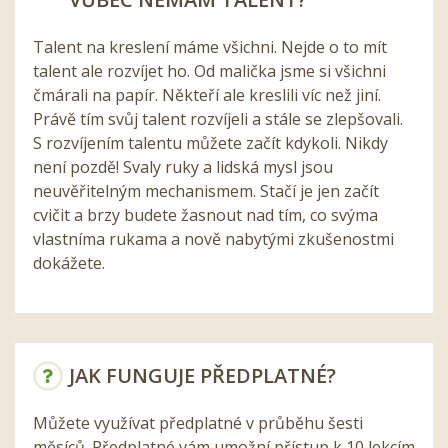
Talent na kreslení máme všichni. Nejde o to mít
talent ale rozvíjet ho. Od malička jsme si všichni
čmárali na papír. Někteří ale kreslili víc než jiní.
Právě tím svůj talent rozvíjeli a stále se zlepšovali.
S rozvíjením talentu můžete začít kdykoli. Nikdy
není pozdě! Svaly ruky a lidská mysl jsou
neuvěřitelným mechanismem. Stačí je jen začít
cvičit a brzy budete žasnout nad tím, co svýma
vlastníma rukama a nově nabytými zkušenostmi
dokážete.
JAK FUNGUJE PŘEDPLATNÉ?
Můžete využívat předplatné v průběhu šesti
měsíců. Předplatné vám umožní přístup k 10 lekcím