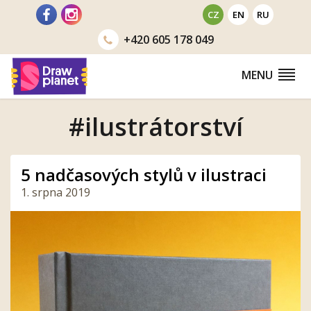
Přejít
CZ
EN
RU
na
+420
605 178 049
obsah
MENU
#ilustrátorství
5 nadčasových stylů v ilustraci
1. srpna 2019