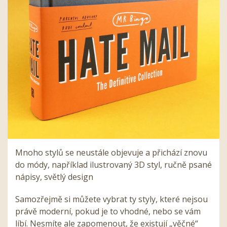
Mnoho
stylů
se neustále objevuje a přichází znovu
do módy, například ilustrovaný 3D styl, ručně psané
nápisy, světlý design
Samozřejmě si můžete vybrat ty styly, které nejsou
prá
v
ě moderní, pokud je to vhodné, nebo se
v
ám
líbí. Nesmíte ale zapomenout, že existují „
v
ěčné“