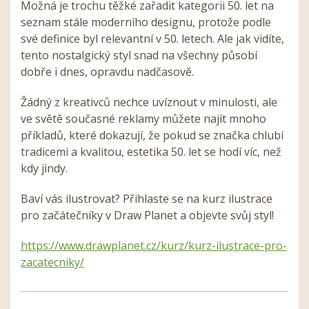
Možná je trochu těžké zařadit kategorii 50. let na
seznam stále moderního designu, protože podle
své definice byl relevantní
v
50. letech. Ale jak vidíte,
tento nostalgický styl snad na
v
šechny působí
dobře i dnes, opravdu nadčasově.
Žádný z kreativců nechce uvíznout
v
minulosti, ale
ve světě současné reklamy můžete najít mnoho
příkladů, které dokazují, že pokud se značka chlubí
tradicemi a kvalitou, estetika 50. let se hodí
v
íc, než
kdy jindy.
Baví
v
ás ilustrovat? Přihlaste se na kurz ilustrace
pro začátečníky
v
Draw Planet a objevte svůj styl!
https://www.drawplanet.cz/kurz/kurz-ilustrace-pro-
zacatecniky/