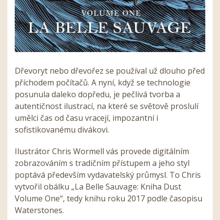
Dřevoryt nebo dřevořez se používal už dlouho před
příchodem počítačů. A nyní, když se technologie
posunula daleko dopředu, je pečlivá tvorba a
autentičnost ilustrací, na které se světově proslulí
umělci čas od času vracejí, impozantní i
sofistikovanému divákovi.
Ilustrátor Chris Wormell
v
ás provede digitálním
zobrazováním s tradičním přístupem a jeho styl
poptá
v
á především vydavatelský průmysl. To Chris
vytvořil obálku „La Belle Sauvage: Kniha Dust
Volume One“, tedy knihu roku 2017 podle časopisu
Waterstones.