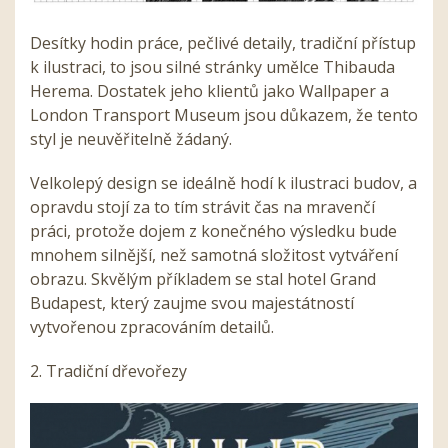
Desítky hodin práce, pečlivé detaily, tradiční přístup
k
ilustraci
, to jsou silné stránky umělce Thibauda
Herema. Dostatek jeho klientů jako Wallpaper a
London Transport Museum jsou důkazem, že tento
styl je neuvěřitelně žádaný.
Velkolepý design se ideálně hodí k
ilustraci
budov, a
opravdu stojí za to tím strávit čas na mravenčí
práci, protože dojem z konečného
v
ýsledku bude
mnohem silnější, než samotná složitost vytváření
obrazu. Skvělým příkladem se stal hotel Grand
Budapest, který zaujme svou majestátností
vytvořenou zpracováním detailů.
2. Tradiční dřevořezy