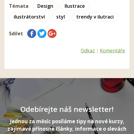
Témata
Design
Ilustrace
ilustrátorství
styl
trendy v ilutraci
Sdílet
Odkaz
|
Komentáře
Odebírejte náš newsletter!
Jednou za měsíc posíláme tipy na nové kurzy,
zajímavé přínosné články, informace o slevách