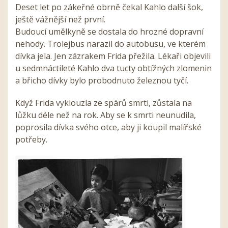
Deset let po zákeřné obrně čekal Kahlo další šok,
ještě vážnější než první.
Budoucí umělkyně se dostala do hrozné dopravní
nehody. Trolejbus narazil do autobusu, ve kterém
dívka jela. Jen zázrakem Frida přežila. Lékaři objevili
u sedmnáctileté Kahlo dva tucty obtížných zlomenin
a břicho dívky bylo probodnuto železnou tyčí.
Když Frida vyklouzla ze spárů smrti, zůstala na
lůžku déle než na rok. Aby se k smrti neunudila,
poprosila dívka svého otce, aby ji koupil malířské
potřeby.