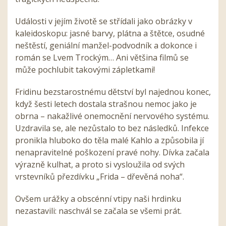
Události v jejím životě se střídali jako obrázky v
kaleidoskopu: jasné barvy, plátna a štětce, osudné
neštěstí, geniální manžel-podvodník a dokonce i
román se Lvem Trockým… Ani většina filmů se
může pochlubit takovými zápletkami!
Fridinu bezstarostnému dětství byl najednou konec,
když šesti letech dostala strašnou nemoc jako je
obrna – nakažlivé onemocnění nervového systému.
Uzdravila se, ale nezůstalo to bez následků. Infekce
pronikla hluboko do těla malé Kahlo a způsobila jí
nenapravitelné poškození pravé nohy. Dívka začala
výrazně kulhat, a proto si vysloužila od svých
vrstevníků přezdívku „Frida – dřevěná noha“.
Ovšem urážky a obscénní vtipy naši hrdinku
nezastavili: naschvál se začala se všemi prát.