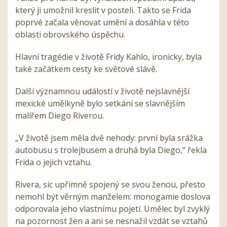
který ji umožnil kreslit v posteli. Takto se Frida
poprvé začala věnovat umění a dosáhla v této
oblasti obrovského úspěchu.
Hlavní tragédie v životě Fridy Kahlo, ironicky, byla
také začátkem cesty ke světové slávě.
Další významnou událostí v životě nejslavnější
mexické umělkyně bylo setkání se slavnějším
malířem Diego Riverou.
„V životě jsem měla dvě nehody: první byla srážka
autobusu s trolejbusem a druhá byla Diego,“ řekla
Frida o jejich vztahu.
Rivera, sic upřímně spojený se svou ženou, přesto
nemohl být věrným manželem: monogamie doslova
odporovala jeho vlastnímu pojetí. Umělec byl zvyklý
na pozornost žen a ani se nesnažil vzdát se vztahů