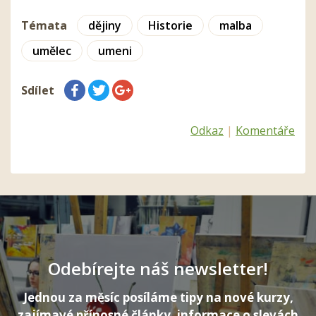
Témata
dějiny
Historie
malba
umělec
umeni
Sdílet
Odkaz
|
Komentáře
Odebírejte náš newsletter!
Jednou za měsíc posíláme tipy na nové kurzy,
zajímavé přínosné články, informace o slevách