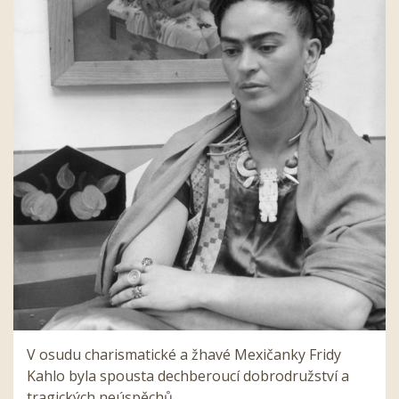
V osudu charismatické a žhavé Mexičanky Fridy
Kahlo byla spousta dechberoucí dobrodružství a
tragických neúspěchů.