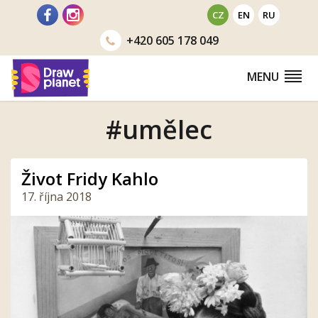
Přejít
CZ
EN
RU
na
+420
605 178 049
obsah
MENU
#umělec
Život Fridy Kahlo
17. října 2018