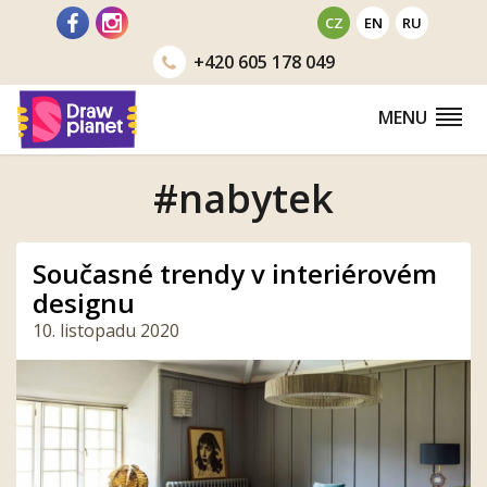
Přejít
CZ
EN
RU
na
+420
605 178 049
obsah
MENU
#nabytek
Současné trendy v interiérovém
designu
10. listopadu 2020