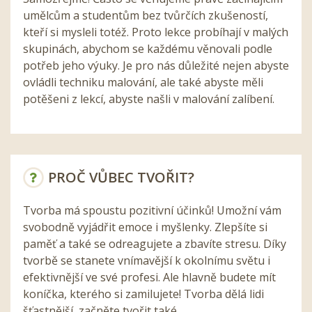
umělcům a studentům bez tvůrčích zkušeností,
kteří si mysleli totéž. Proto lekce probíhají v malých
skupinách, abychom se každému věnovali podle
potřeb jeho výuky. Je pro nás důležité nejen abyste
ovládli techniku malování, ale také abyste měli
potěšeni z lekcí, abyste našli v malování zalíbení.
PROČ VŮBEC TVOŘIT?
Tvorba má spoustu pozitivní účinků! Umožní vám
svobodně vyjádřit emoce i myšlenky. Zlepšíte si
paměť a také se odreagujete a zbavíte stresu. Díky
tvorbě se stanete vnímavější k okolnímu světu i
efektivnější ve své profesi. Ale hlavně budete mít
koníčka, kterého si zamilujete! Tvorba dělá lidi
šťastnější, začněte tvořit také.