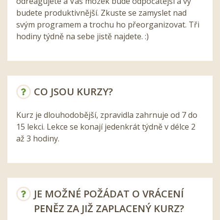
odreagujete a Váš mozek bude odpočatější a vy
budete produktivnější. Zkuste se zamyslet nad
svým programem a trochu ho přeorganizovat. Tři
hodiny týdně na sebe jistě najdete. :)
CO JSOU KURZY?
Kurz je dlouhodobější, zpravidla zahrnuje od 7 do
15 lekci. Lekce se konají jedenkrát týdně v délce 2
až 3 hodiny.
JE MOŽNÉ POŽÁDAT O VRÁCENÍ
PENĚZ ZA JIŽ ZAPLACENÝ KURZ?