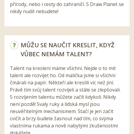
přírody, nebo i cesty do zahraničí. S Draw Planet se
nikdy nudit nebudete!
MŮŽU SE NAUČIT KRESLIT, KDYŽ
VŮBEC NEMÁM TALENT?
Talent na kreslení máme všichni. Nejde o to mít
talent ale rozvíjet ho. Od malička jsme si všichni
čmárali na papír. Někteří ale kreslili víc než jiní.
Právě tím svůj talent rozvíjeli a stále se zlepšovali.
S rozvíjením talentu můžete začít kdykoli. Nikdy
není pozdě! Svaly ruky a lidská mysl jsou
neuvěřitelným mechanismem. Stačí je jen začít
cvičit a brzy budete žasnout nad tím, co svýma
vlastníma rukama a nově nabytými zkušenostmi
dokážete.