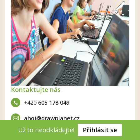
Kontaktujte nás
+420
605 178 049
ahoj@drawplanet.cz
Už to neodkládejte!
Přihlásit se
Nebo použijte formulář