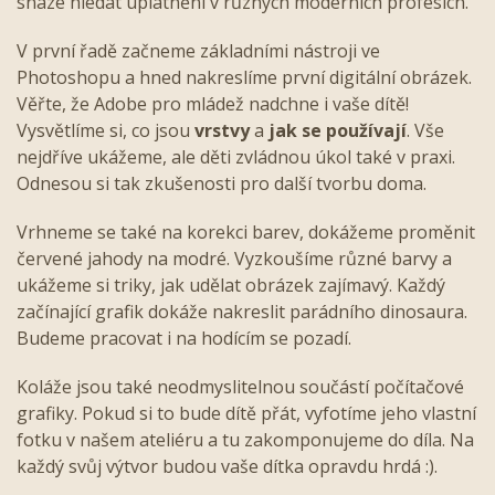
snáze hledat uplatnění v různých moderních profesích.
V první řadě začneme základními nástroji ve
Photoshopu a hned nakreslíme první digitální obrázek.
Věřte, že Adobe pro mládež nadchne i vaše dítě!
Vysvětlíme si, co jsou
vrstvy
a
jak se používají
. Vše
nejdříve ukážeme, ale děti zvládnou úkol také v praxi.
Odnesou si tak zkušenosti pro další tvorbu doma.
Vrhneme se také na korekci barev, dokážeme proměnit
červené jahody na modré. Vyzkoušíme různé barvy a
ukážeme si triky, jak udělat obrázek zajímavý. Každý
začínající grafik dokáže nakreslit parádního dinosaura.
Budeme pracovat i na hodícím se pozadí.
Koláže jsou také neodmyslitelnou součástí počítačové
grafiky. Pokud si to bude dítě přát, vyfotíme jeho vlastní
fotku v našem ateliéru a tu zakomponujeme do díla. Na
každý svůj výtvor budou vaše dítka opravdu hrdá :).