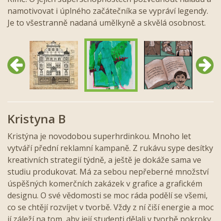
namotivovat i úplného začátečníka se vypráví legendy.
Je to všestranně nadaná umělkyně a skvělá osobnost.
Předchozí
Další
Kristyna B
Kristýna je novodobou superhrdinkou. Mnoho let
vytváří přední reklamní kampaně. Z rukávu sype desítky
kreativních strategií týdně, a ještě je dokáže sama ve
studiu produkovat. Má za sebou nepřeberné množství
úspěšných komerčních zakázek v grafice a grafickém
designu. O své vědomosti se moc ráda podělí se všemi,
co se chtějí rozvíjet v tvorbě. Vždy z ní čiší energie a moc
jí záleží na tom, aby její studenti dělali v tvorbě pokroky.