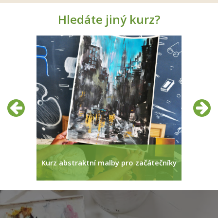
Hledáte jiný kurz?
Předchozí
Další
pro...
Kurz abstraktní malby pro začátečníky
Den o