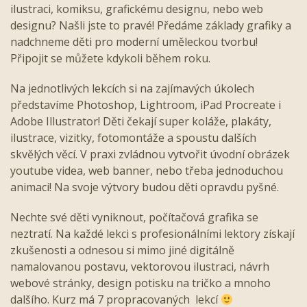
ilustraci, komiksu, grafickému designu, nebo web
designu? Našli jste to pravé! Předáme základy grafiky a
nadchneme děti pro moderní uměleckou tvorbu!
Připojit se můžete kdykoli během roku.
Na jednotlivých lekcích si na zajímavých úkolech
představíme Photoshop, Lightroom, iPad Procreate i
Adobe Illustrator! Děti čekají super koláže, plakáty,
ilustrace, vizitky, fotomontáže a spoustu dalších
skvělých věcí. V praxi zvládnou vytvořit úvodní obrázek
youtube videa, web banner, nebo třeba jednoduchou
animaci! Na svoje výtvory budou děti opravdu pyšné.
Nechte své děti vyniknout, počítačová grafika se
neztratí. Na každé lekci s profesionálními lektory získají
zkušenosti a odnesou si mimo jiné digitálně
namalovanou postavu, vektorovou ilustraci, návrh
webové stránky, design potisku na tričko a mnoho
dalšího. Kurz má 7 propracovaných lekcí