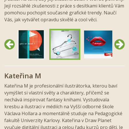
Její rozsáhlé zkušenosti z práce s desítkami klientů Vám
pomohou pochopit současné grafické trendy. Naučí
Vás, jak vytvářet opravdu skvělé a cool věci.
Předchozí
Další
Kateřina M
Kateřina M je profesionální ilustrátorka, kterou baví
vymýšlet si vlastní světy a charaktery, přičemž se
nechává inspirovat fantasy knihami. Vystudovala
kresbu a ilustraci v médiích na Vyšší odborné škole
Václava Hollara a momentálně studuje na Pedagogické
fakultě Univerzity Karlovy. Kateřina v Draw Planet
vyučuje digitální ilustraci a celou řadu kurzů pro děti. Je