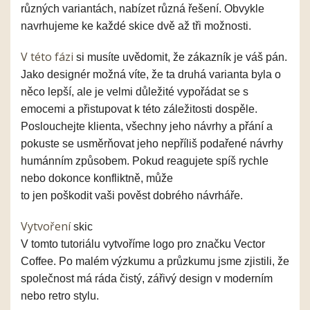
různých
variantách
, nabízet různ
á řešení
. Obvykle
navrhuj
eme
ke
každ
é
skic
e
dvě až tři možnosti.
V této fázi
si musíte uvědomit, že zákazník je váš pán
.
Jako designér možná
víte
, že
ta druhá varianta byla o
něco lepší
, ale je velmi důležité vypořádat se s
emocemi a přistupovat k této záležitosti
dospěle
.
Poslouchejte klienta, všechny jeho návrhy a přání a
poku
ste se usměrňovat jeho nepříliš podařené návrhy
humánním způsobem
. Pokud reagujete
spíš
rychle
nebo dokonce konfliktně
, může
to
jen
poškodit
vaši
pověst dobrého návrháře.
Vytvoření
skic
V tomto tutoriálu vytvoříme logo pro značku Vector
Coffee. Po malém
výzkumu a průzkumu
jsme zjistili, že
společnost má rád
a
čistý, zářivý design v moderním
nebo retro stylu.