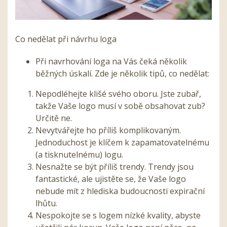
Co nedělat při návrhu loga
Při navrhování loga na Vás čeká několik
běžných úskalí. Zde je několik tipů, co nedělat:
Nepodléhejte klišé svého oboru. Jste zubař,
takže Vaše logo musí v sobě obsahovat zub?
Určitě ne.
Nevytvářejte ho příliš komplikovaným.
Jednoduchost je klíčem k zapamatovatelnému
(a tisknutelnému) logu.
Nesnažte se být příliš trendy. Trendy jsou
fantastické, ale ujistěte se, že Vaše logo
nebude mít z hlediska budoucnosti expirační
lhůtu.
Nespokojte se s logem nízké kvality, abyste