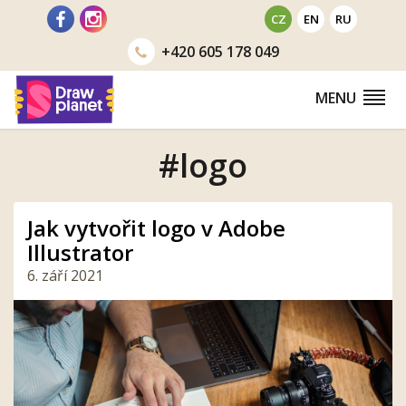
Přejít
CZ
EN
RU
na
+420
605 178 049
obsah
MENU
#logo
Jak vytvořit logo v Adobe
Illustrator
6. září 2021