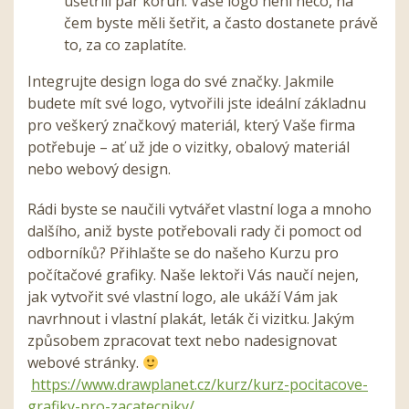
ušetřili pár korun. Vaše logo není něco, na
čem byste měli šetřit, a často dostanete právě
to, za co zaplatíte.
Integrujte design loga do své značky.
Jakmile
budete mít své logo, vytvořili jste ideální základnu
pro veškerý značkový materiál, který Vaše firma
potřebuje – ať už jde o vizitky, obalový materiál
nebo webový design.
Rádi byste se naučili vytvářet vlastní loga a mnoho
dalšího, aniž byste potřebovali rady či pomoct od
odborníků? Přihlašte se do našeho Kurzu pro
počítačové grafiky. Naše lektoři Vás naučí nejen,
jak vytvořit své vlastní logo, ale ukáží Vám jak
navrhnout i vlastní plakát, leták či vizitku. Jakým
způsobem zpracovat text nebo nadesignovat
webové stránky.
https://www.drawplanet.cz/kurz/kurz-pocitacove-
grafiky-pro-zacatecniky/