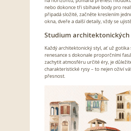
na horizontu, pomáhá přenést hloubku 
nebo dokonce tři sbíhavé body pro real
připadá složité, začněte kreslením jed
okna, dveře a další detaily, vždy se ujis
Studium architektonických 
Každý architektonický styl, ať už gotik
renesance s dokonale proporčními fasá
zachytit atmosféru určité éry, je důleži
charakteristické rysy – to nejen oživí v
přesnost.