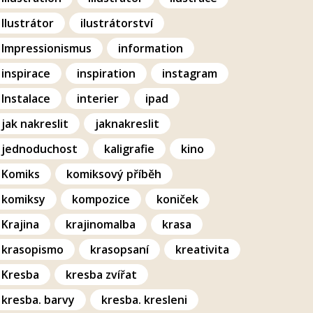
Ilustrátor
ilustrátorství
Impressionismus
information
inspirace
inspiration
instagram
Instalace
interier
ipad
jak nakreslit
jaknakreslit
jednoduchost
kaligrafie
kino
Komiks
komiksový příběh
komiksy
kompozice
koniček
Krajina
krajinomalba
krasa
krasopismo
krasopsaní
kreativita
Kresba
kresba zvířat
kresba. barvy
kresba. kresleni