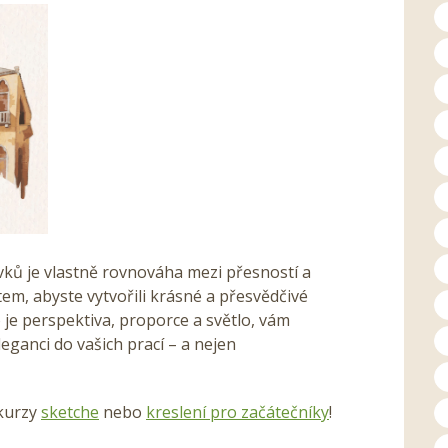
vků je vlastně rovnováha mezi přesností a
tem, abyste vytvořili krásné a přesvědčivé
o je perspektiva, proporce a světlo, vám
ganci do vašich prací – a nejen
 kurzy
sketche
nebo
kreslení pro začátečníky
!