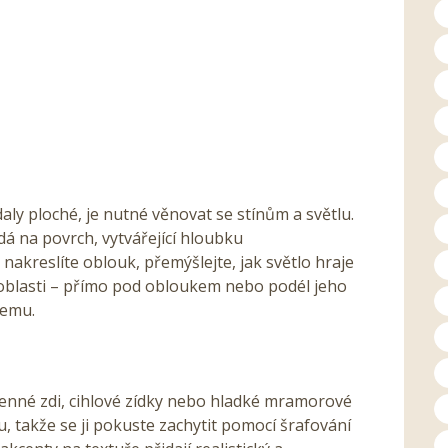
ly ploché, je nutné věnovat se stínům a světlu.
dá na povrch, vytvářející hloubku
 nakreslíte oblouk, přemýšlejte, jak světlo hraje
 oblasti – přímo pod obloukem nebo podél jeho
jemu.
nné zdi, cihlové zídky nebo hladké mramorové
, takže se ji pokuste zachytit pomocí šrafování