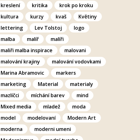
kreslení
kritika
krok po kroku
kultura
kurzy
kvaš
Květiny
lettering
Lev Tolstoj
logo
malba
malíř
malíři
maliři malba inspirace
malovani
malování krajiny
malování vodovkami
Marina Abramovic
markers
marketing
Material
materialy
mazlíčci
míchání barev
mind
Mixed media
mladež
moda
model
modelovaní
Modern Art
moderna
moderni umeni