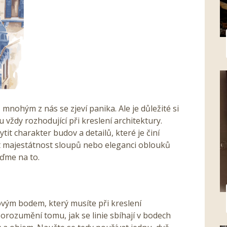
 mnohým z nás se zjeví panika. Ale je důležité si
 vždy rozhodující při kreslení architektury.
it charakter budov a detailů, které je činí
slit majestátnost sloupů nebo eleganci oblouků
jďme na to.
íčovým bodem, který musíte při kreslení
Porozumění tomu, jak se linie sbíhají v bodech