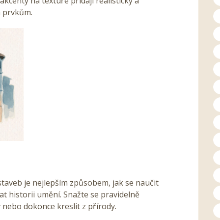
akcenty na textuře přidají realistický a
m prvkům.
taveb je nejlepším způsobem, jak se naučit
at historii umění. Snažte se pravidelně
 nebo dokonce kreslit z přírody.