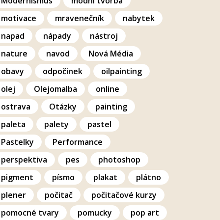
Modernismus
modní tvorba
motivace
mravenečník
nabytek
napad
nápady
nástroj
nature
navod
Nová Média
obavy
odpočinek
oilpainting
olej
Olejomalba
online
ostrava
Otázky
painting
paleta
palety
pastel
Pastelky
Performance
perspektiva
pes
photoshop
pigment
písmo
plakat
plátno
plener
počitač
počitačové kurzy
pomocné tvary
pomucky
pop art