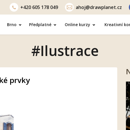
+420
605 178 049
ahoj@drawplanet.cz
Brno
Předplatné
Online kurzy
Kreativní k
#Ilustrace
N
cké prvky