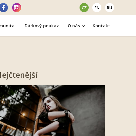
CZ
EN
RU
omunita
Dárkový poukaz
O nás
Kontakt
ejčtenější