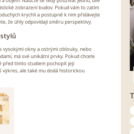
a objem. Naučte se tedy používat jednu, dvě
istické zobrazení budov. Pokud vám to zatím
noduchých krychlí a postupně k nim přidávejte
těte, že úhly odpovídají směru perspektivy.
stylů
a s vysokými okny a ostrými oblouky, nebo
dami, má své unikátní prvky. Pokud chcete
té před tímto studiem pochopit její
áš výkres, ale také mu dodá historickou