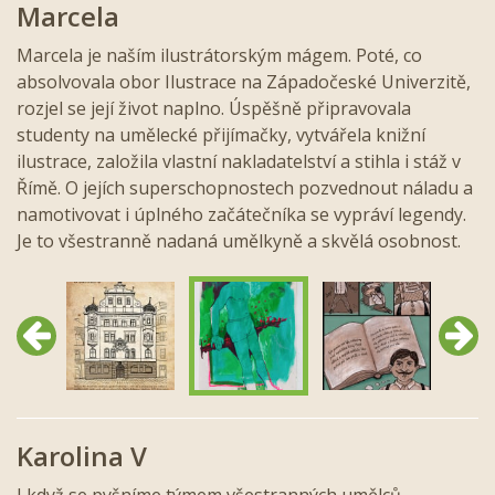
Marcela
Marcela je naším ilustrátorským mágem. Poté, co
absolvovala obor Ilustrace na Západočeské Univerzitě,
rozjel se její život naplno. Úspěšně připravovala
studenty na umělecké přijímačky, vytvářela knižní
ilustrace, založila vlastní nakladatelství a stihla i stáž v
Římě. O jejích superschopnostech pozvednout náladu a
namotivovat i úplného začátečníka se vypráví legendy.
Je to všestranně nadaná umělkyně a skvělá osobnost.
Předchozí
Další
Karolina V
I když se pyšníme týmem všestranných umělců,