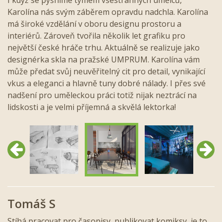
Karolína nás svým záběrem opravdu nadchla. Karolína
má široké vzdělání v oboru designu prostoru a
interiérů. Zároveň tvořila několik let grafiku pro
největší české hráče trhu. Aktuálně se realizuje jako
designérka skla na pražské UMPRUM. Karolína vám
může předat svůj neuvěřitelný cit pro detail, vynikající
vkus a eleganci a hlavně tuny dobré nálady. I přes své
nadšení pro uměleckou práci totiž nijak neztrácí na
lidskosti a je velmi příjemná a skvělá lektorka!
Předchozí
Další
Tomáš S
Stíhá pracovat pro časopisy, publikovat komiksy, je to