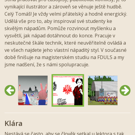
vynikající ilustrátor a zároveň se věnuje ještě hudbě.
Celý Tomáš! Je vždy velmi přátelský a hodně energický.
Udělá vše pro to, aby inspiroval své studenty ke
skvělým nápadům. Pomůže rozvinout myšlenku a
vysvětlí, jak nápad dotáhnout do konce. Pracuje v
neskutečné škále technik, které neuvěřitelně ovládá a
ve všech najdete jeho vlastní nápaditý styl. V současné
době finišuje na magisterském studiu na FDULS a my
jsme nadšení, že s námi spolupracuje.
Předchozí
Další
Klára
Nestává se často, aby se člověk setkal u lektora s tak