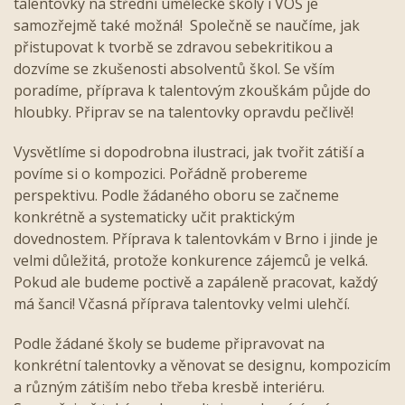
talentovky na střední umělecké školy i VOŠ je
samozřejmě také možná! Společně se naučíme, jak
přistupovat k tvorbě se zdravou sebekritikou a
dozvíme se zkušenosti absolventů škol. Se vším
poradíme, příprava k talentovým zkouškám půjde do
hloubky. Připrav se na talentovky opravdu pečlivě!
Vysvětlíme si dopodrobna ilustraci, jak tvořit zátiší a
povíme si o kompozici. Pořádně probereme
perspektivu. Podle žádaného oboru se začneme
konkrétně a systematicky učit praktickým
dovednostem. Příprava k talentovkám v Brno i jinde je
velmi důležitá, protože konkurence zájemců je velká.
Pokud ale budeme poctivě a zapáleně pracovat, každý
má šanci! Včasná příprava talentovky velmi ulehčí.
Podle žádané školy se budeme připravovat na
konkrétní talentovky a věnovat se designu, kompozicím
a různým zátiším nebo třeba kresbě interiéru.