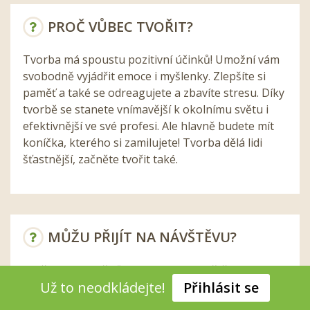
PROČ VŮBEC TVOŘIT?
Tvorba má spoustu pozitivní účinků! Umožní vám
svobodně vyjádřit emoce i myšlenky. Zlepšíte si
paměť a také se odreagujete a zbavíte stresu. Díky
tvorbě se stanete vnímavější k okolnímu světu i
efektivnější ve své profesi. Ale hlavně budete mít
koníčka, kterého si zamilujete! Tvorba dělá lidi
šťastnější, začněte tvořit také.
MŮŽU PŘIJÍT NA NÁVŠTĚVU?
Skvělý nápad! Přijďte! Máme rádi návštěvníky a
Už to neodkládejte!
Přihlásit se
chápeme počáteční nejisté váhání. Všechno vám
ukážeme, vysvětlíme a odpovíme na vaše otázky.