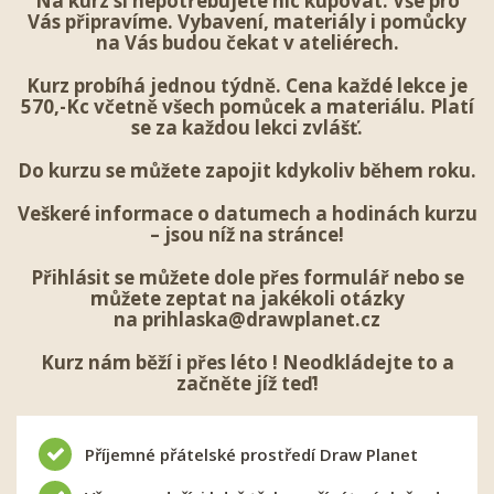
Na kurz si nepotřebujete nic kupovat. Vše pro
Vás připravíme. Vybavení, materiály i pomůcky
na Vás budou čekat v ateliérech.
Kurz probíhá jednou týdně. Cena každé lekce je
570,-Kc včetně všech pomůcek a materiálu. Platí
se za každou lekci zvlášť.
Do kurzu se můžete zapojit kdykoliv během roku.
Veškeré informace o datumech a hodinách kurzu
– jsou níž na stránce!
Přihlásit se
můžete dole přes formulář nebo se
můžete zeptat na jakékoli otázky
na
prihlaska@drawplanet.cz
Kurz nám běží i přes léto ! Neodkládejte to a
začněte jíž teď!
Příjemné přátelské prostředí Draw Planet