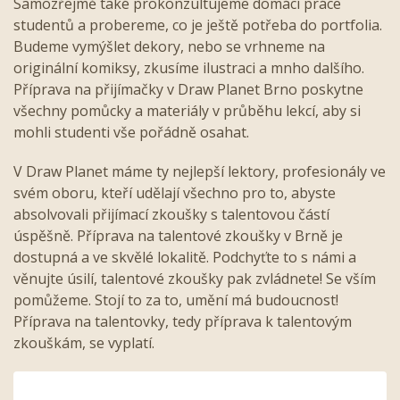
Samozřejmě také prokonzultujeme domácí práce
studentů a probereme, co je ještě potřeba do portfolia.
Budeme vymýšlet dekory, nebo se vrhneme na
originální komiksy, zkusíme ilustraci a mnho dalšího.
Příprava na přijímačky v Draw Planet Brno poskytne
všechny pomůcky a materiály v průběhu lekcí, aby si
mohli studenti vše pořádně osahat.
V Draw Planet máme ty nejlepší lektory, profesionály ve
svém oboru, kteří udělají všechno pro to, abyste
absolvovali přijímací zkoušky s talentovou částí
úspěšně. Příprava na talentové zkoušky v Brně je
dostupná a ve skvělé lokalitě. Podchyťte to s námi a
věnujte úsilí, talentové zkoušky pak zvládnete! Se vším
pomůžeme. Stojí to za to, umění má budoucnost!
Příprava na talentovky, tedy příprava k talentovým
zkouškám, se vyplatí.