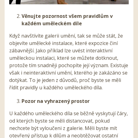
Věnujte pozornost všem pravidlům v
každém uměleckém díle
Když navštívíte galerii umění, tak se může stát, že
objevíte umělecké instalace, které expozice činí
zábavnější. Jako příklad lze uvést interaktivní
uměleckou instalaci, které se můžete dotknout,
protože tím snadněji pochopíte její význam.
Existuje
však i neinteraktivní umění, kterého je zakázáno se
dotýkat.
To je jeden z důvodů, proč byste se měli
řídit pravidly u každého uměleckého díla.
Pozor na vyhrazený prostor
U každého uměleckého díla se běžně vyskytují čáry,
od kterých byste se měli distancovat, pokud
nechcete být vyloučeni z galerie.
Měli byste mít
otevřený přístup k dílům a neobtěžovat ostatní