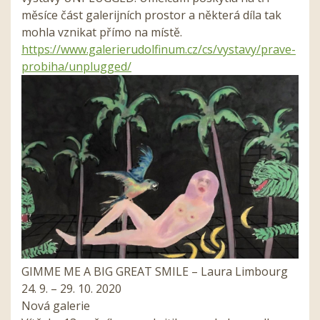
měsíce část galerijních prostor a některá díla tak
mohla vznikat přímo na místě.
https://www.galerierudolfinum.cz/cs/vystavy/prave-
probiha/unplugged/
GIMME ME A BIG GREAT SMILE – Laura Limbourg
24. 9. – 29. 10. 2020
Nová galerie