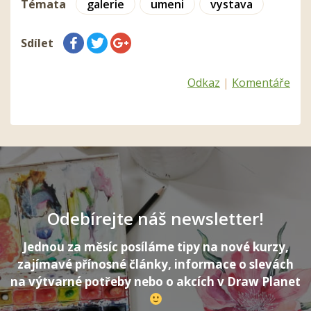
Témata
galerie
umeni
vystava
Sdílet
Odkaz
|
Komentáře
Odebírejte náš newsletter!
Jednou za měsíc posíláme tipy na nové kurzy,
zajímavé přínosné články, informace o slevách
na výtvarné potřeby nebo o akcích v Draw Planet