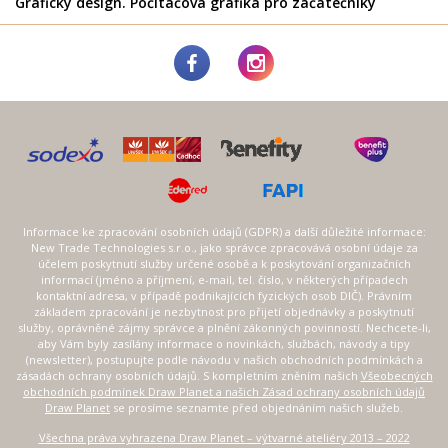
Grafický design. Počítačová grafika pro začátečníky
Informace ke zpracování osobních údajů (GDPR) a další důležité informace:
New Trade Technologies s.r.o., jako správce zpracovává osobní údaje za
účelem poskytnutí služby určené osobě a k poskytování organizačních
informací (jméno a příjmení, e-mail, tel. číslo, v některých případech
kontaktní adresa, v případě podnikajících fyzických osob DIČ). Právním
základem zpracování je nezbytnost pro přijetí objednávky a poskytnutí
služby, oprávněné zájmy správce a plnění zákonných povinností. Nechcete-li,
aby Vám byly zasílány informace o novinkách, službách, návody a tipy
(newsletter), postupujte podle návodu v našich obchodních podmínkách a
zásadách ochrany osobních údajů. S kompletním zněním našich
Všeobecných
obchodních podmínek Draw Planet a našich Zásad ochrany osobních údajů
Draw Planet
se prosíme seznamte před objednáním našich služeb.
Všechna práva vyhrazena Draw Planet – výtvarné ateliéry 2013 – 2022