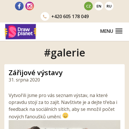
Přejít
CZ
EN
RU
na
+420
605 178 049
obsah
MENU
#galerie
Zářijové výstavy
31. srpna 2020
Vytvořili jsme pro vás seznam výstav, na které
opravdu stojí za to zajít. Navštivte je a dejte třeba i
feedback na sociálních sítích, aby se množil počet
nových fanoušků umění.