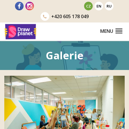
Přejít
CZ
EN
RU
na
+420
605 178 049
obsah
MENU
Galerie