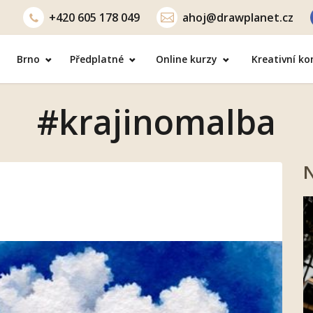
+420
605 178 049
ahoj@drawplanet.cz
Brno
Předplatné
Online kurzy
Kreativní k
#krajinomalba
N