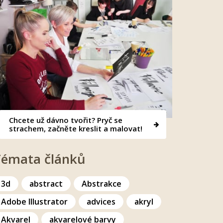
Chcete už dávno tvořit? Pryč se
strachem, začněte kreslit a malovat!
Témata článků
3d
abstract
Abstrakce
Adobe Illustrator
advices
akryl
Akvarel
akvarelové barvy