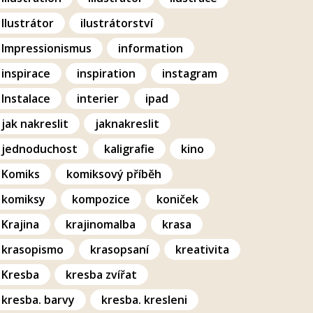
Ilustrátor
ilustrátorství
Impressionismus
information
inspirace
inspiration
instagram
Instalace
interier
ipad
jak nakreslit
jaknakreslit
jednoduchost
kaligrafie
kino
Komiks
komiksový příběh
komiksy
kompozice
koniček
Krajina
krajinomalba
krasa
krasopismo
krasopsaní
kreativita
Kresba
kresba zvířat
kresba. barvy
kresba. kresleni