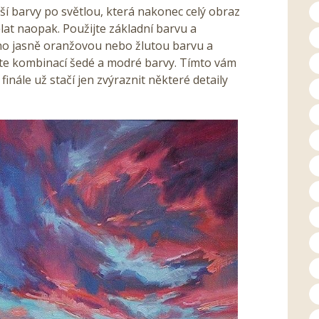
ší barvy po světlou, která nakonec celý obraz
lat naopak. Použijte základní barvu a
no jasně oranžovou nebo žlutou barvu a
ete kombinací šedé a modré barvy. Tímto vám
finále už stačí jen zvýraznit některé detaily