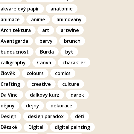
akvarelový papír
anatomie
animace
anime
animovany
Architektura
art
artwine
Avantgarda
barvy
brunch
budoucnost
Burda
byt
calligraphy
Canva
charakter
člověk
colours
comics
Crafting
creative
culture
Da Vinci
dalkovy kurz
darek
dějiny
dejny
dekorace
Design
design paradox
děti
Dětské
Digital
digital painting