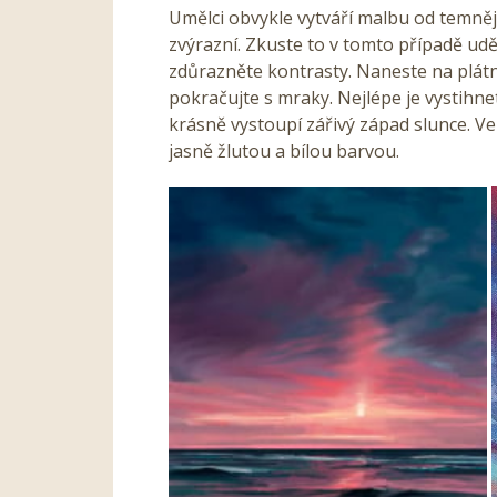
Umělci obvykle vytváří malbu od temněj
zvýrazní. Zkuste to v tomto případě udě
zdůrazněte kontrasty. Naneste na plát
pokračujte s mraky. Nejlépe je vystihn
krásně vystoupí zářivý západ slunce. Ve 
jasně žlutou a bílou barvou.