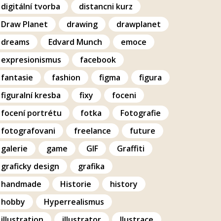
digitální tvorba
distancni kurz
Draw Planet
drawing
drawplanet
dreams
Edvard Munch
emoce
expresionismus
facebook
fantasie
fashion
figma
figura
figuralní kresba
fixy
foceni
focení portrétu
fotka
Fotografie
fotografovani
freelance
future
galerie
game
GIF
Graffiti
graficky design
grafika
handmade
Historie
history
hobby
Hyperrealismus
illustration
illustrator
Ilustrace