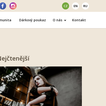
CZ
EN
RU
omunita
Dárkový poukaz
O nás
Kontakt
ejčtenější