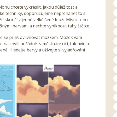
lohu chcete vykreslit, jakou důležitost a
ířské techniky, doporučujeme nepřehánět to s
že skončí v jedné velké šedé louži. Místo toho
išnými barvami a nechte vyniknout tahy štětce.
te se příliš ovlivňovat mozkem. Mozek vám
e na chvíli pořádně zaměstnáte oči, tak uvidíte
né. Hledejte barvy a užívejte si vyjadřování