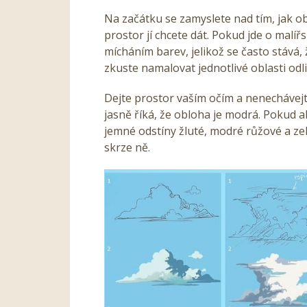
Na začátku se zamyslete nad tím, jak ob
prostor jí chcete dát. Pokud jde o mal
mícháním barev, jelikož se často stává, 
zkuste namalovat jednotlivé oblasti odl
Dejte prostor vaším očím a nenechávej
jasně říká, že obloha je modrá. Pokud al
jemné odstíny žluté, modré růžové a zele
skrze ně.