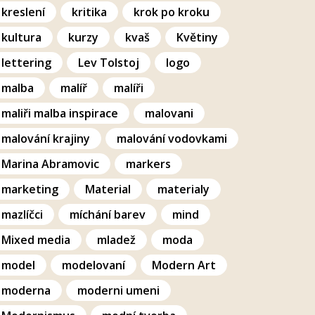
kreslení
kritika
krok po kroku
kultura
kurzy
kvaš
Květiny
lettering
Lev Tolstoj
logo
malba
malíř
malíři
maliři malba inspirace
malovani
malování krajiny
malování vodovkami
Marina Abramovic
markers
marketing
Material
materialy
mazlíčci
míchání barev
mind
Mixed media
mladež
moda
model
modelovaní
Modern Art
moderna
moderni umeni