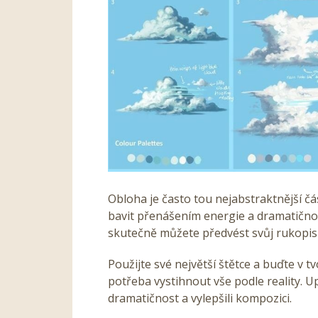
Obloha je často tou nejabstraktnější č
bavit přenášením energie a dramatičnos
skutečně
můžete předvést svůj rukopis
Použijte své největší štětce a buďte v t
potřeba vystihnout vše podle reality. Up
dramatičnost a vylepšili kompozici.