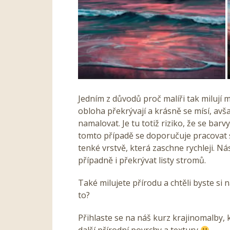
Jedním z důvodů proč malíři tak milují 
obloha překrývají a krásně se mísí, avš
namalovat. Je tu totiž riziko, že se bar
tomto případě se doporučuje pracovat 
tenké vrstvě, která zaschne rychleji. 
případně i překrývat listy stromů.
Také milujete přírodu a chtěli byste si
to?
Přihlaste se na náš kurz krajinomalby, 
další přírodní povrchy a textury