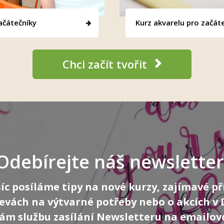
ačátečníky
Kurz akvarelu pro začát
Chci začít tvořit
Odebírejte náš newsletter
íc posíláme tipy na nové kurzy, zajímavé př
levách na výtvarné potřeby nebo o akcích v
m službu zasílání Newsletteru na emailov