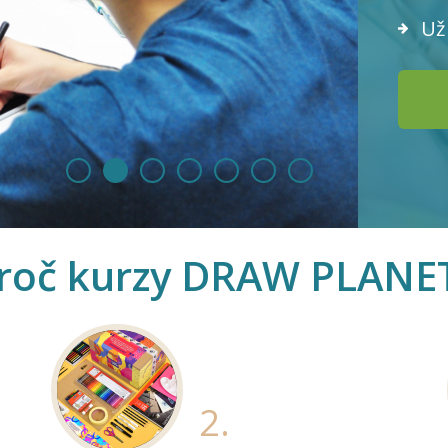
Už 
roč kurzy DRAW PLANE
2.