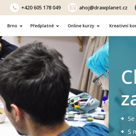
+420
605 178 049
ahoj@drawplanet.cz
Brno
Předplatné
Online kurzy
Kreativní k
C
z
Se
S n