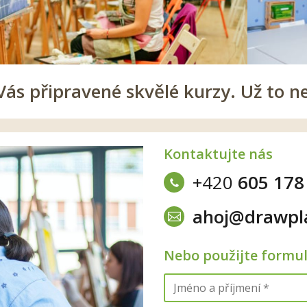
s připravené skvělé kurzy. Už to n
Kontaktujte nás
+420
605 178
ahoj@drawpl
Nebo použijte formu