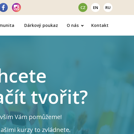
CZ
EN
RU
omunita
Dárkový poukaz
O nás
Kontakt
hcete
ačít tvořit?
 vším Vám pomůžeme!
ašimi kurzy to zvládnete.