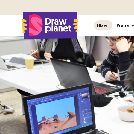
Přejít
na
obsah
Hlavní
Praha