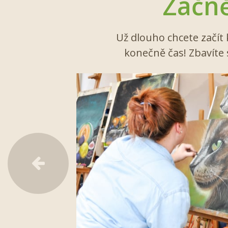
Začně
Už dlouho chcete začít 
konečně čas! Zbavíte 
Předchozí