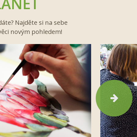
PLANET
dáte? Najděte si na sebe
a věci novým pohledem!
Další