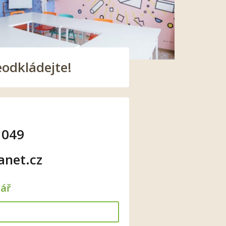
eodkládejte!
 049
anet.cz
lář