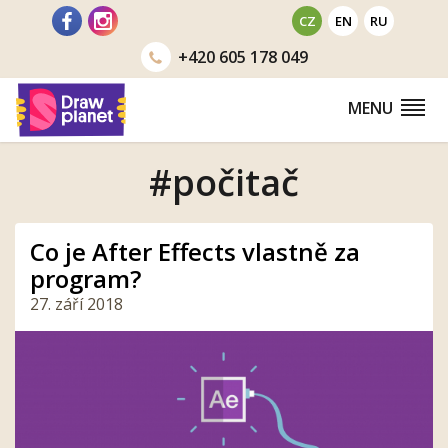
Přejít
CZ
EN
RU
na
+420
605 178 049
obsah
MENU
#počitač
Co je After Effects vlastně za
program?
27. září 2018