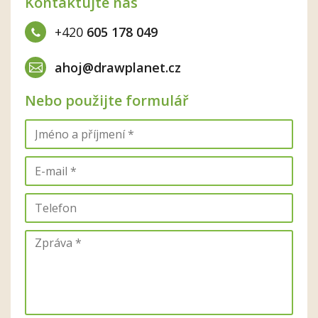
Kontaktujte nás
+420
605 178 049
ahoj@drawplanet.cz
Nebo použijte formulář