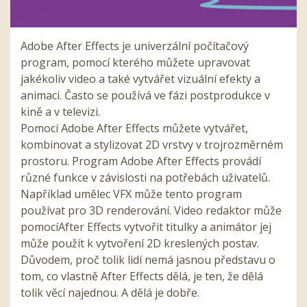
Adobe After Effects
je univerzální počítačový
program, pomocí kterého můžete upravovat
jakékoliv video a také vytvářet vizuální efekty a
animaci. Často se používá ve fázi postprodukce v
kině a v televizi.
Pomocí
Adobe After Effects
můžete vytvářet,
kombinovat a stylizovat 2D vrstvy v trojrozměrném
prostoru. Program
Adobe After Effects
provádí
různé funkce v závislosti na potřebách uživatelů.
Například umělec VFX může tento program
použ
ívat pro 3D renderování. Video redaktor může
pomocí
After
Effects
vytvořit titulky a animátor jej
může použít k vytvoření 2D kreslených postav.
Důvodem, proč tolik lidí nemá jasnou představu o
tom, co vlastně
After
Effects
dělá, je ten, že dělá
tolik věcí najednou. A dělá je dobře.