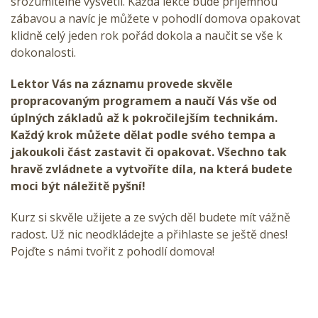
srozumitelně vysvětlí. Každá lekce bude příjemnou
zábavou a navíc je můžete v pohodlí domova opakovat
klidně celý jeden rok pořád dokola a naučit se vše k
dokonalosti.
Lektor Vás na záznamu provede skvěle
propracovaným programem a naučí Vás vše od
úplných základů až k pokročilejším technikám.
Každý krok můžete dělat podle svého tempa a
jakoukoli část zastavit či opakovat. Všechno tak
hravě zvládnete a vytvoříte díla, na která budete
moci být náležitě pyšní!
Kurz si skvěle užijete a ze svých děl budete mít vážně
radost. Už nic neodkládejte a přihlaste se ještě dnes!
Pojďte s námi tvořit z pohodlí domova!