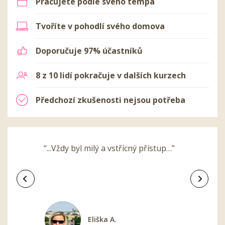
Pracujete podle svého tempa
Tvoříte v pohodlí svého domova
Doporučuje 97% účastníků
8 z 10 lidí pokračuje v dalších kurzech
Předchozí zkušenosti nejsou potřeba
“...Vždy byl milý a vstřícný přístup…”
Předchozí
Další
Eliška A.
Jan B.
Jitka S.
Kateřina Š.
Pavel K.