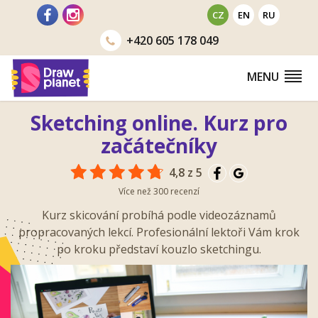
Přejít
CZ
EN
RU
na
+420
605 178 049
obsah
MENU
Sketching online. Kurz pro
začátečníky
4,8 z 5
Více než 300 recenzí
Kurz skicování probíhá podle videozáznamů
propracovaných lekcí. Profesionální lektoři Vám krok
po kroku představí kouzlo sketchingu.