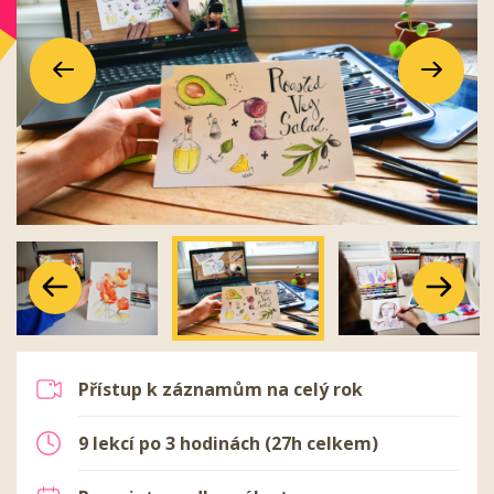
Předchozí
Další
Předchozí
Další
Předchozí
Další
Přístup k záznamům na celý rok
9 lekcí po 3 hodinách (27h celkem)