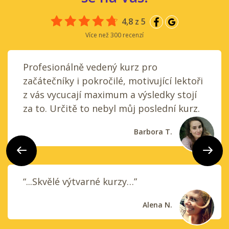
4,8 z 5
Více než 300 recenzí
Profesionálně vedený kurz pro
začátečníky i pokročilé, motivující lektoři
z vás vycucají maximum a výsledky stojí
za to. Určitě to nebyl můj poslední kurz.
Barbora T.
Předchozí
Další
“...Skvělé výtvarné kurzy…”
Alena N.