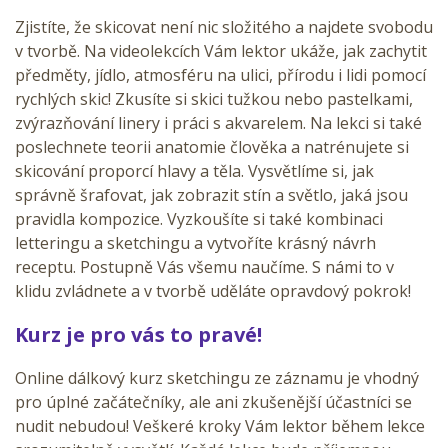
Zjistíte, že skicovat není nic složitého a najdete svobodu
v tvorbě. Na videolekcích Vám lektor ukáže, jak zachytit
předměty, jídlo, atmosféru na ulici, přírodu i lidi pomocí
rychlých skic! Zkusíte si skici tužkou nebo pastelkami,
zvýrazňování linery i práci s akvarelem. Na lekci si také
poslechnete teorii anatomie člověka a natrénujete si
skicování proporcí hlavy a těla. Vysvětlíme si, jak
správně šrafovat, jak zobrazit stín a světlo, jaká jsou
pravidla kompozice. Vyzkoušíte si také kombinaci
letteringu a sketchingu a vytvoříte krásný návrh
receptu. Postupně Vás všemu naučíme. S námi to v
klidu zvládnete a v tvorbě uděláte opravdový pokrok!
Kurz je pro vás to pravé!
Online dálkový kurz sketchingu
ze záznamu je vhodný
pro úplné začátečníky, ale ani zkušenější účastníci se
nudit nebudou! Veškeré kroky Vám lektor během lekce