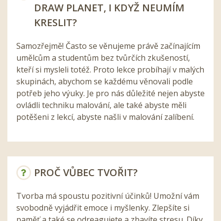
DRAW PLANET, I KDYŽ NEUMÍM
KRESLIT?
Samozřejmě! Často se věnujeme právě začínajícím
umělcům a studentům bez tvůrčích zkušeností,
kteří si mysleli totéž. Proto lekce probíhají v malých
skupinách, abychom se každému věnovali podle
potřeb jeho výuky. Je pro nás důležité nejen abyste
ovládli techniku malování, ale také abyste měli
potěšeni z lekcí, abyste našli v malování zalíbení.
PROČ VŮBEC TVOŘIT?
Tvorba má spoustu pozitivní účinků! Umožní vám
svobodně vyjádřit emoce i myšlenky. Zlepšíte si
paměť a také se odreagujete a zbavíte stresu. Díky