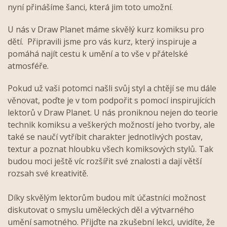
nyní přinášíme šanci, která jim toto umožní.
U nás v Draw Planet máme skvělý kurz komiksu pro
dětí. Připravili jsme pro vás kurz, který inspiruje a
pomáhá najít cestu k umění a to vše v přátelské
atmosféře.
Pokud už vaši potomci našli svůj styl a chtějí se mu dále
věnovat, poďte je v tom podpořit s pomocí inspirujících
lektorů v Draw Planet. U nás proniknou nejen do teorie
technik komiksu a veškerých možností jeho tvorby, ale
také se naučí vytříbit charakter jednotlivých postav,
textur a poznat hloubku všech komiksových stylů. Tak
budou moci ještě víc rozšířit své znalosti a dají větší
rozsah své kreativitě.
Díky skvělým lektorům budou mít účastníci možnost
diskutovat o smyslu uměleckých děl a výtvarného
umění samotného. Přijďte na zkušební lekci, uvidíte, že