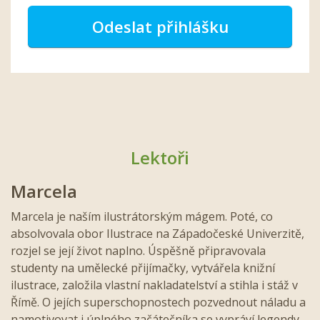
Odeslat přihlášku
Lektoři
Marcela
Marcela je naším ilustrátorským mágem. Poté, co
absolvovala obor Ilustrace na Západočeské Univerzitě,
rozjel se její život naplno. Úspěšně připravovala
studenty na umělecké přijímačky, vytvářela knižní
ilustrace, založila vlastní nakladatelství a stihla i stáž v
Římě. O jejích superschopnostech pozvednout náladu a
namotivovat i úplného začátečníka se vypráví legendy.