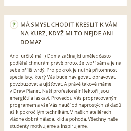
MÁ SMYSL CHODIT KRESLIT K VÁM
NA KURZ, KDYŽ MI TO NEJDE ANI
DOMA?
Ano, určitě má. :) Doma začínající umělec často
podléhá chmurám právě proto, že tvoří sám a je na
sebe příliš tvrdý. Pro pokrok je nutná přítomnost
specialisty, který Vás bude navigovat, opravovat,
povzbuzovat a ujišťovat. A právě takové máme
v Draw Planet. Naši profesionální lektoři jsou
energičtí a laskaví. Provedou Vás propracovaným
programem a vše Vás naučí od naprostých základů
až k pokročilým technikám. V našich ateliérech
vládne dobrá nálada, klid a pohoda. Všechny naše
studenty motivujeme a inspirujeme.