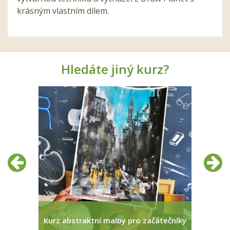
krásným vlastním dílem.
Hledáte jiný kurz?
Předchozí
Další
pro...
Kurz abstraktní malby pro začátečníky
Den o