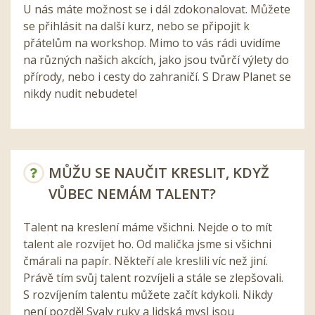
U nás máte možnost se i dál zdokonalovat. Můžete
se přihlásit na další kurz, nebo se připojit k
přátelům na workshop. Mimo to vás rádi uvidíme
na různých našich akcích, jako jsou tvůrčí výlety do
přírody, nebo i cesty do zahraničí. S Draw Planet se
nikdy nudit nebudete!
MŮŽU SE NAUČIT KRESLIT, KDYŽ
VŮBEC NEMÁM TALENT?
Talent na kreslení máme všichni. Nejde o to mít
talent ale rozvíjet ho. Od malička jsme si všichni
čmárali na papír. Někteří ale kreslili víc než jiní.
Právě tím svůj talent rozvíjeli a stále se zlepšovali.
S rozvíjením talentu můžete začít kdykoli. Nikdy
není pozdě! Svaly ruky a lidská mysl jsou