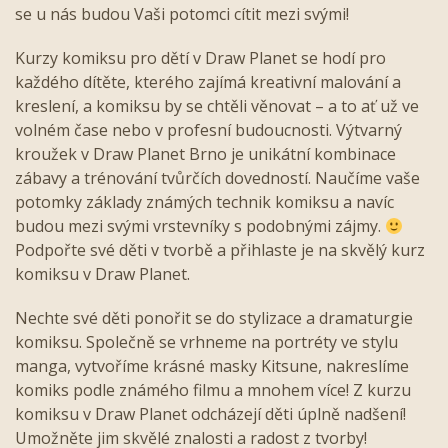
se u nás budou Vaši potomci cítit mezi svými!
Kurzy komiksu pro dětí v Draw Planet se hodí pro
každého dítěte, kterého zajímá kreativní malování a
kreslení, a komiksu by se chtěli věnovat – a to ať už ve
volném čase nebo v profesní budoucnosti. Výtvarný
kroužek v Draw Planet Brno je unikátní kombinace
zábavy a trénování tvůrčích dovedností. Naučíme vaše
potomky základy známých technik komiksu a navíc
budou mezi svými vrstevníky s podobnými zájmy.
Podpořte své děti v tvorbě a přihlaste je na skvělý kurz
komiksu v Draw Planet.
Nechte své děti ponořit se do stylizace a dramaturgie
komiksu. Společně se vrhneme na portréty ve stylu
manga, vytvoříme krásné masky Kitsune, nakreslíme
komiks podle známého filmu a mnohem více! Z kurzu
komiksu v Draw Planet odcházejí děti úplně nadšení!
Umožněte jim skvělé znalosti a radost z tvorby!