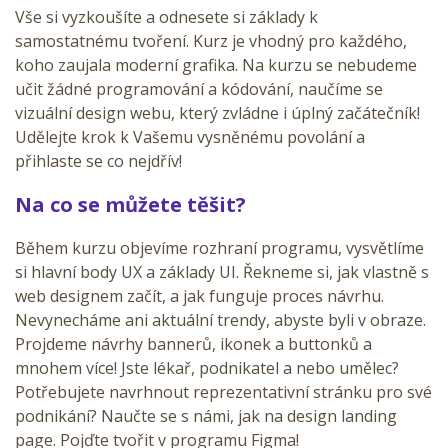
Vše si vyzkoušíte a odnesete si základy k
samostatnému tvoření. Kurz je vhodný pro každého,
koho zaujala moderní grafika. Na kurzu se nebudeme
učit žádné programování a kódování, naučíme se
vizuální design webu, který zvládne i úplný začátečník!
Udělejte krok k Vašemu vysněnému povolání a
přihlaste se co nejdřív!
Na co se můžete těšit?
Během kurzu objevíme rozhraní programu, vysvětlíme
si hlavní body UX a základy UI. Řekneme si, jak vlastně s
web designem začít, a jak funguje proces návrhu.
Nevynecháme ani aktuální trendy, abyste byli v obraze.
Projdeme návrhy bannerů, ikonek a buttonků a
mnohem více! Jste lékař, podnikatel a nebo umělec?
Potřebujete navrhnout reprezentativní stránku pro své
podnikání? Naučte se s námi, jak na design landing
page. Pojďte tvořit v programu Figma!