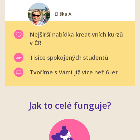
Eliška A.
Barbora T.
Pavel K.
Miroslav S.
Zuzka N.
Nejširší nabídka kreativních kurzů
v ČR
Tisíce spokojených studentů
Tvoříme s Vámi již více než 6 let
Jak to celé funguje?