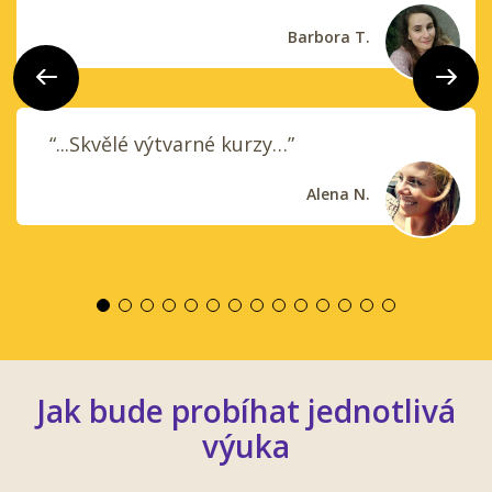
Barbora T.
Předchozí
Další
“...Skvělé výtvarné kurzy…”
Alena N.
Jak bude probíhat jednotlivá
výuka