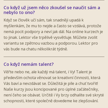
Co když už jsem něco zkoušel se naučit sám a
nebylo to ono?
Když se člověk učí sám, tak snadněji upadá k
myšlenkám, že mu to nejde a často se vzdává, protože
nemá pocit podpory a neví jak dál. Na online kurzech je
to jinak. Lektor vše trpělivě vysvětluje. Můžete zvolit
variantu se zpětnou vazbou a podporou. Lektor pro
vás bude na chatu několikrát týdně.
Co když nemám talent?
Věřte nebo ne, ale každý má talent, i Vy! Talent je
především ochota věnovat se kreativní činnosti, která
Vás baví a nevzdávat se. Důležitá je píle a chuť tvořit!
Naše kurzy jsou koncipované pro úplné začátečníky,
není čeho se obávat. Určitě i Vy brzy odhalíte své skryté
schopnosti, které společně dovedeme ke zlepšování.