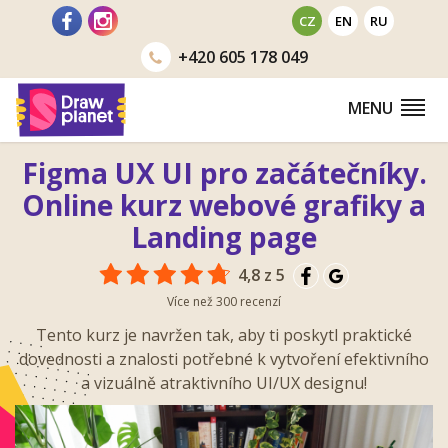
Přejít
CZ
EN
RU
na
+420
605 178 049
obsah
MENU
Figma UX UI pro začátečníky.
Online kurz webové grafiky a
Landing page
4,8 z 5
Více než 300 recenzí
Tento kurz je navržen tak, aby ti poskytl praktické
dovednosti a znalosti potřebné k vytvoření efektivního
a vizuálně atraktivního UI/UX designu!