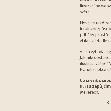
ilustrací na weby
světě.
Nově se také za
intuitivní způso
příběhy prostřed
vlaku, v letadle 
Velká výhoda digi
Jakmile dostanet
ilustrací vážně? 
Planet si lekce u
Co si vzít s se
kurzu zapůjčím
ateliérech.
Ku