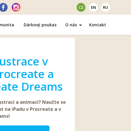
CZ
EN
RU
omunita
Dárkový poukaz
O nás
Kontakt
lustrace v
rocreate a
eate Dreams
ustraci a animaci? Naučte se
t na iPadu v Procreate a v
eams!