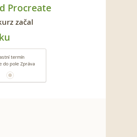
ad Procreate
kurz začal
tku
astní termín
e do pole Zpráva