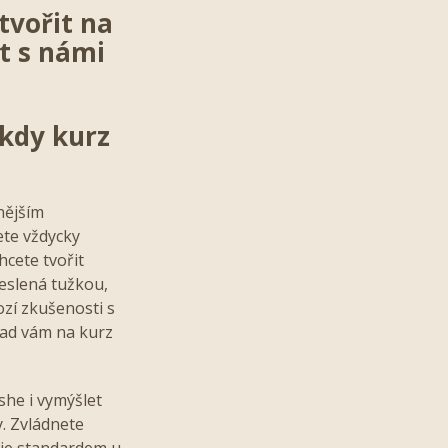
tvořit na
it s námi
 kdy kurz
rnějším
ete vždycky
hcete tvořit
reslená tužkou,
ozí zkušenosti s
Pad vám na kurz
she i vymýšlet
y. Zvládnete
e je standardem u