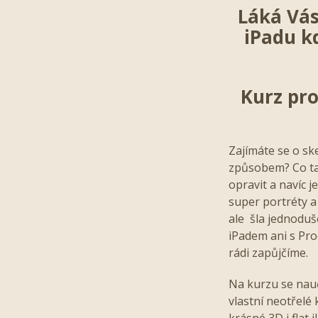
Láká Vás
iPadu kd
Kurz pro
Zajímáte se o ske
způsobem? Co ta
opravit a navíc j
super portréty a
ale šla jednoduš
iPadem ani s Pro
rádi zapůjčíme.
Na kurzu se naučí
vlastní neotřelé 
krásné 3D i flat 