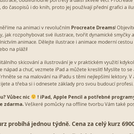
, do časopisů i do knih, proto jej používají přední grafici a il
měříme na animaci v revolučním
Procreate Dreams
! Objeví
by, jak rozpohybovat své ilustrace, tvořit dynamické smyčky 
nictvím animace. Dělejte ilustrace i animace moderní cestou 
nebo na pláži!
tálního skicování a ilustrování je v praktickém využití kdykol
e nápad a chuť, vezmete iPad a můžete kreslit! Myslíte to se
Vrhněte se na malování na iPadu s těmi nejlepšími lektory. V
žijete a třeba si i odnesete základy pro svou budoucí profesi.
bou? Vůbec nic
! iPad, Apple Pencil a potřebné progr
e zdarma.
Veškeré pomůcky na offline tvorbu Vám také po
rz probíhá jednou týdně. Cena za celý kurz 690