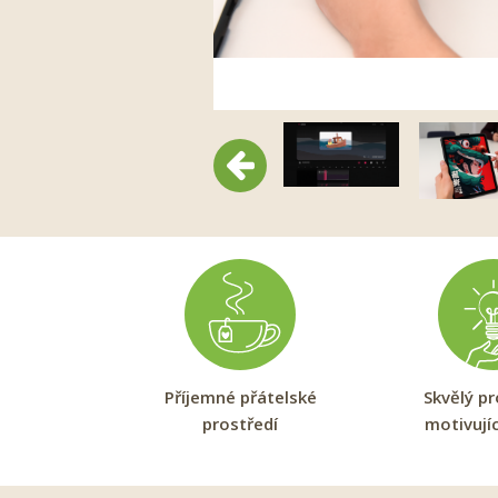
Předchozí
Příjemné přátelské
Skvělý p
prostředí
motivujíc