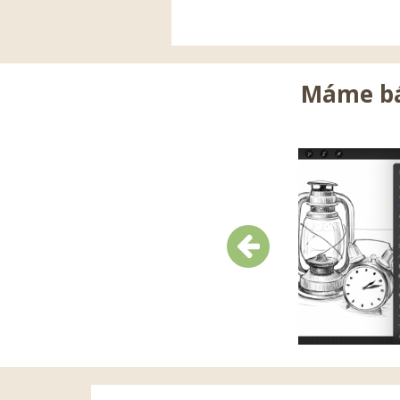
Máme báj
Předchozí