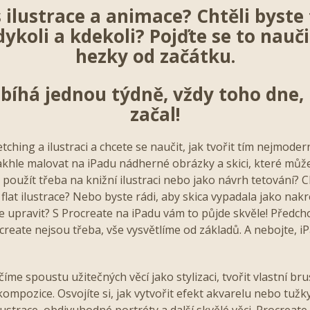
 ilustrace a animace? Chtěli byste 
ykoli a kdekoli? Pojďte se to nauč
hezky od začátku.
bíhá jednou týdně, vždy toho dne,
začal!
tching a ilustraci a chcete se naučit, jak tvořit tím nejmode
khle malovat na iPadu nádherné obrázky a skici, které můž
e použít třeba na knižní ilustraci nebo jako návrh tetování? C
 flat ilustrace? Nebo byste rádi, aby skica vypadala jako nak
e upravit? S Procreate na iPadu vám to půjde skvěle! Předch
create nejsou třeba, vše vysvětlíme od základů. A nebojte, i
me spoustu užitečných věcí jako stylizaci, tvořit vlastní bru
kompozice. Osvojíte si, jak vytvořit efekt akvarelu nebo tužk
ilustrace, obdivuhodné portréty a další skvělé věci. Procreat