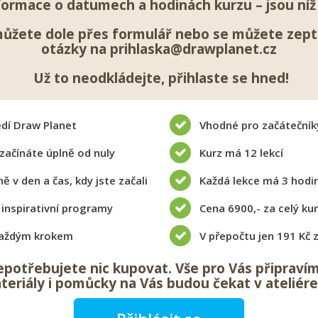
formace o datumech a hodinách kurzu – jsou níž 
ůžete dole přes formulář nebo se můžete zepta
otázky na
prihlaska@drawplanet.cz
Už to neodkládejte, přihlaste se hned!
edí Draw Planet
Vhodné pro začátečníky
 začínáte úplně od nuly
Kurz má 12 lekcí
ě v den a čas, kdy jste začali
Každá lekce má 3 hodi
a inspirativní programy
Cena 6900,- za celý ku
aždým krokem
V přepočtu jen 191 Kč 
epotřebujete nic kupovat. Vše pro Vás připraví
teriály i pomůcky na Vás budou čekat v ateliére