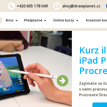
+420
605 178 049
ahoj@drawplanet.cz
Brno
Předplatné
Online kurzy
Kreativní k
Kurz i
iPad P
Procr
Další
Další
Zajímáte se il
s námi pracova
Procreate Dr