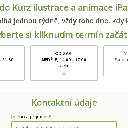
e do Kurz ilustrace a animace iP
íhá jednou týdně, vždy toho dne, kdy 
berte si kliknutím termín začá
OD ZÁŘÍ
Vl
- 21:30
NEDĚLE, 14:00 - 17:00
Zadejt
Karlín
Kontaktní údaje
Jméno a příjmení *