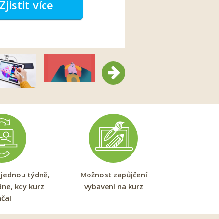
Zjistit více
Další
 jednou týdně,
Možnost zapůjčení
dne, kdy kurz
vybavení na kurz
ačal