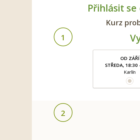
Přihlásit s
Kurz prob
Vy
1
OD ZÁŘÍ
STŘEDA, 18:30 
Karlín
2