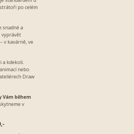
ustrátoři po celém
te snadné a
a vyprávět
– v kavárně, ve
i a kdekoli.
 animací nebo
 ateliérech Draw
amy Vám během
skytneme v
0,-