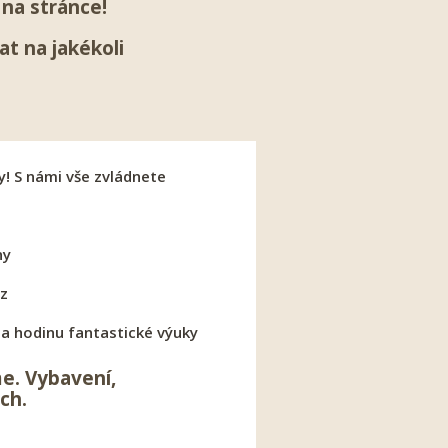
na stránce!
t na jakékoli
! S námi vše zvládnete
ny
rz
za hodinu fantastické výuky
me. Vybavení,
ch.