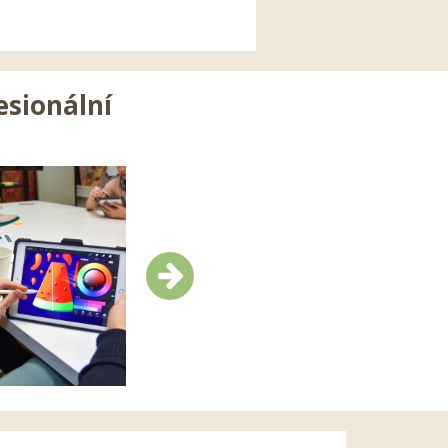
esionální
Další