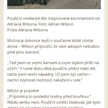
Pouliční umělecké dílo inspirované koronavirem od
Adriana Wilsona. Foto: Adrian Wilson.
Práce Adriana Wilsona
Možná je dokonce lepší v současné době zůstat
doma – Wilson připouští, že ulice alespoň nebudou
plné jeho starostí.
„Teď jsem se svými barvami a svým stylem příliš na
očích.“ V tuhle dobu dělá pouliční umění málo lidí,
takže jsem velmi nápadný. Už jsem byl zatčen –
nechci zvyšovat možnost nakažení v cele.“
Město je prázdné
„Připomíná to poslední hodiny před bouřkou.“
Nikdo venku není. Pouliční umělci sledovali, jak bylo
město po zavedení preventivních opatření