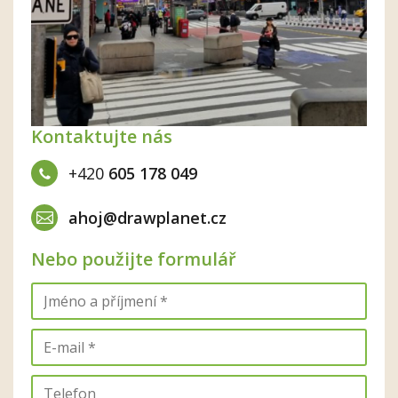
Kontaktujte nás
+420
605 178 049
ahoj@drawplanet.cz
Nebo použijte formulář