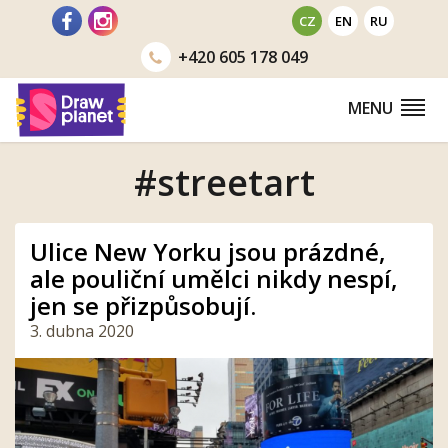
Přejít
CZ
EN
RU
na
+420
605 178 049
obsah
MENU
#streetart
Ulice New Yorku jsou prázdné,
ale pouliční umělci nikdy nespí,
jen se přizpůsobují.
3. dubna 2020