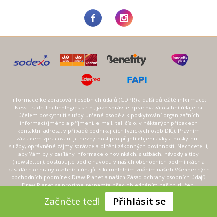
Informace ke zpracování osobních údajů (GDPR) a další důležité informace:
New Trade Technologies s.r.o., jako správce zpracovává osobní údaje za
účelem poskytnutí služby určené osobě a k poskytování organizačních
informací (jméno a příjmení, e-mail, tel. číslo, v některých případech
kontaktní adresa, v případě podnikajících fyzických osob DIČ). Právním
základem zpracování je nezbytnost pro přijetí objednávky a poskytnutí
služby, oprávněné zájmy správce a plnění zákonných povinností. Nechcete-li,
aby Vám byly zasílány informace o novinkách, službách, návody a tipy
(newsletter), postupujte podle návodu v našich obchodních podmínkách a
zásadách ochrany osobních údajů. S kompletním zněním našich
Všeobecných
obchodních podmínek Draw Planet a našich Zásad ochrany osobních údajů
Draw Planet
se prosíme seznamte před objednáním našich služeb.
Začněte teď!
Přihlásit se
Všechna práva vyhrazena Draw Planet – výtvarné ateliéry 2013 – 2022
Všechna práva vyhrazena Draw Planet - výtvarné ateliéry 2013 - 2026