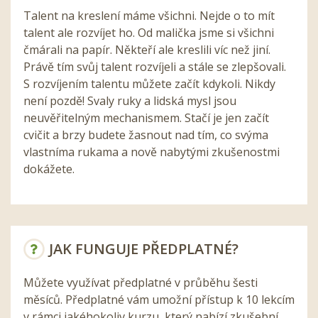
Talent na kreslení máme všichni. Nejde o to mít
talent ale rozvíjet ho. Od malička jsme si všichni
čmárali na papír. Někteří ale kreslili víc než jiní.
Právě tím svůj talent rozvíjeli a stále se zlepšovali.
S rozvíjením talentu můžete začít kdykoli. Nikdy
není pozdě! Svaly ruky a lidská mysl jsou
neuvěřitelným mechanismem. Stačí je jen začít
cvičit a brzy budete žasnout nad tím, co svýma
vlastníma rukama a nově nabytými zkušenostmi
dokážete.
JAK FUNGUJE PŘEDPLATNÉ?
Můžete využívat předplatné v průběhu šesti
měsíců. Předplatné vám umožní přístup k 10 lekcím
v rámci jakéhokoliv kurzu, který nabízí zkušební