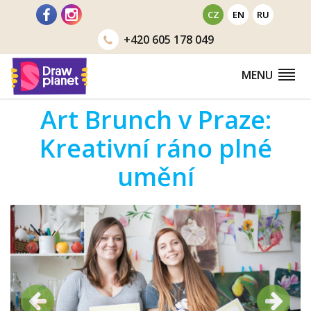
Přejít
CZ
EN
RU
na
+420
605 178 049
obsah
MENU
Art Brunch v Praze:
Kreativní ráno plné
umění
Předchozí
Další
Předchozí
Další