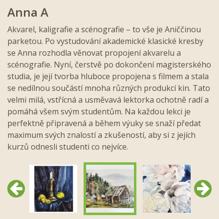
Anna A
Akvarel, kaligrafie a scénografie – to vše je Aniččinou
parketou. Po vystudování akademické klasické kresby
se Anna rozhodla věnovat propojení akvarelu a
scénografie. Nyní, čerstvě po dokončení magisterského
studia, je její tvorba hluboce propojena s filmem a stala
se nedílnou součástí mnoha různých produkcí kin. Tato
velmi milá, vstřícná a usměvavá lektorka ochotně radí a
pomáhá všem svým studentům. Na každou lekci je
perfektně připravená a během výuky se snaží předat
maximum svých znalostí a zkušeností, aby si z jejích
kurzů odnesli studenti co nejvíce.
Předchozí
Další