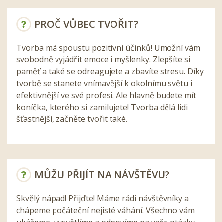
PROČ VŮBEC TVOŘIT?
Tvorba má spoustu pozitivní účinků! Umožní vám
svobodně vyjádřit emoce i myšlenky. Zlepšíte si
paměť a také se odreagujete a zbavíte stresu. Díky
tvorbě se stanete vnímavější k okolnímu světu i
efektivnější ve své profesi. Ale hlavně budete mít
koníčka, kterého si zamilujete! Tvorba dělá lidi
šťastnější, začněte tvořit také.
MŮŽU PŘIJÍT NA NÁVŠTĚVU?
Skvělý nápad! Přijďte! Máme rádi návštěvníky a
chápeme počáteční nejisté váhání. Všechno vám
ukážeme, vysvětlíme a odpovíme na vaše otázky.