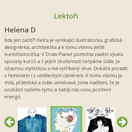
Lektoři
Helena D
Kde jen začít?! Helča je vynikající ilustrátorka, grafická
designérka, architektka a k tomu všemu ještě
kunsthistorička. V Draw Planet pomohla zavést výuku
spousty kurzů a z jejích zkušeností čerpáme stále. Je
úžasnou stylistkou a má vytříbený vkus. Dokáže poradit
s řemeslem i s uměleckým záměrem. K tomu všemu je
milá, přátelská a stále usměvavá. Jsme nadšení, že je
součástí našeho týmu a nabíjí nás svou pozitivní
energií.
Předchozí
Další