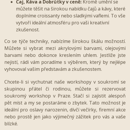
Čaj, Káva a Dobrůtky v ceně:
Kromě umění se
můžete těšit na širokou nabídku čajů a kávy, které
doplníme croissanty nebo sladkými vaflemi. To vše
vytvoří ideální atmosféru pro vaši kreativní
zkušenost.
Co se týče techniky, nabízíme širokou škálu možností.
Můžete si vybrat mezi akrylovými barvami, olejovými
barvami nebo dokonce kreslením uhlem. Jestliže jste
nejistí, rádi vám poradíme s výběrem, který by nejlépe
vyhovoval vašim představám a zkušenostem.
Chcete-li si vychutnat naše workshopy v soukromí se
skupinou přátel či rodinou, můžete si rezervovat
soukromý workshop v Praze. Stačí si zajistit alespoň
pět míst a my se postaráme o zbytek. Tato možnost je
ideální pro oslavy narozenin, dívčí večírky, firemní akce
nebo prostě jen jako výjimečný zážitek pro vás a vaše
blízké.