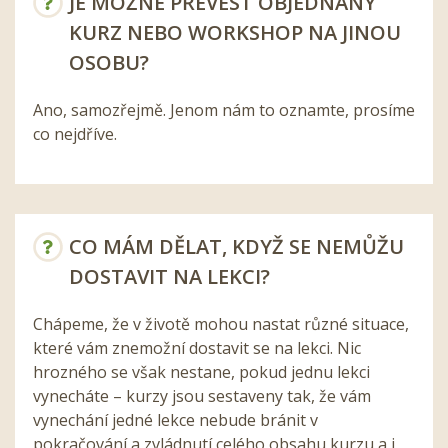
JE MOŽNÉ PŘEVÉST OBJEDNANÝ
KURZ NEBO WORKSHOP NA JINOU
OSOBU?
Ano, samozřejmě. Jenom nám to oznamte, prosíme
co nejdříve.
CO MÁM DĚLAT, KDYŽ SE NEMŮŽU
DOSTAVIT NA LEKCI?
Chápeme, že v životě mohou nastat různé situace,
které vám znemožní dostavit se na lekci. Nic
hrozného se však nestane, pokud jednu lekci
vynecháte – kurzy jsou sestaveny tak, že vám
vynechání jedné lekce nebude bránit v
pokračování a zvládnutí celého obsahu kurzu a i