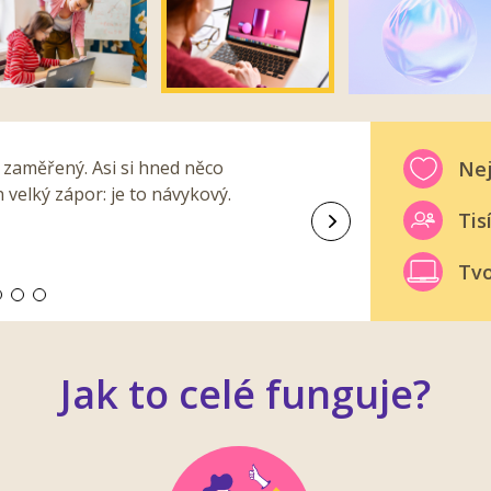
 zaměřený. Asi si hned něco
Nej
 velký zápor: je to návykový.
Tis
Další
Tvo
Jak to celé funguje?