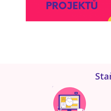
1
2
3
4
5
Sta