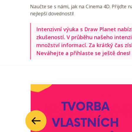
Naučte se s námi, jak na Cinema 4D. Přijďte n
nejlepší dovednosti!
Intenzivní výuka s Draw Planet nabíz
zkušeností. V průběhu našeho inten
množství informací. Za krátký čas zí
Neváhejte a přihlaste se ještě dnes!
Předchozí