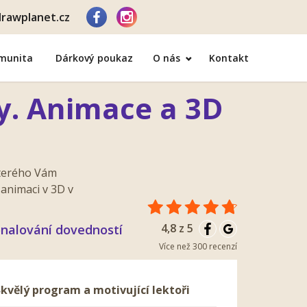
rawplanet.cz
omunita
Dárkový poukaz
O nás
Kontakt
y. Animace a 3D
kterého Vám
animaci v 3D v
4,8 z 5
nalování dovedností
Více než 300 recenzí
Skvělý program a motivující lektoři