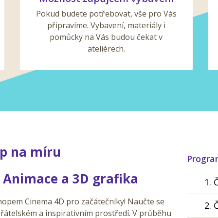
Pokud budete potřebovat, vše pro Vás
připravíme. Vybavení, materiály i
pomůcky na Vás budou čekat v
ateliérech.
p na míru
Progr
 Animace a 3D grafika
1. 
hopem Cinema 4D pro začátečníky! Naučte se
2. 
řátelském a inspirativním prostředí. V průběhu