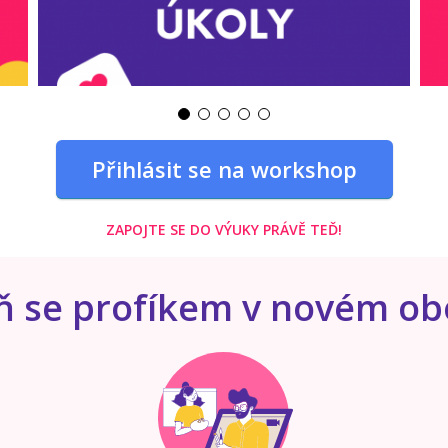
Přihlásit se na workshop
ZAPOJTE SE DO VÝUKY PRÁVĚ TEĎ!
ň se profíkem v novém ob