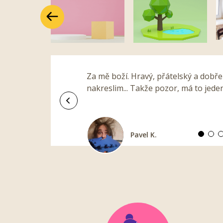
Předchozí
Za mě boží. Hravý, přátelský a dobře
nakreslim... Takže pozor, má to jeden
Předchozí
Pavel K.
Barbora T.
Eliška A.
Miroslav S.
Zuzka N.