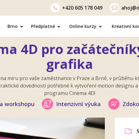
+420
605 178 049
ahoj@d
Brno
Předplatné
Online kurzy
Kreativní k
ema 4D pro začátečník
grafika
a míru pro vaše zaměstnance v Praze a Brně, v průběhu 
aktické dovednosti potřebné k vytvoření motion designu a 
programu Cinema 4D!
ka workshopu
Intenzivní výuka
Zdoko