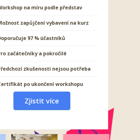
Workshop na míru podle představ
Možnost zapůjčení vybavení na kurz
Doporučuje 97 % účastníků
Pro začátečníky a pokročilé
Předchozí zkušenosti nejsou potřeba
Certifikát po ukončení workshopu
Zjistit více