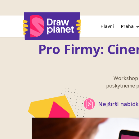
Přejít
na
obsah
Hlavní
Praha
Pro Firmy: Cin
Workshop n
poskytneme pr
Nejširší nabíd