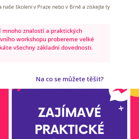
a naše školení v Praze nebo v Brně a získejte ty
í mnoho znalostí a praktických
zivního workshopu probereme velké
skáte všechny základní dovednosti.
Na co se můžete těšit?