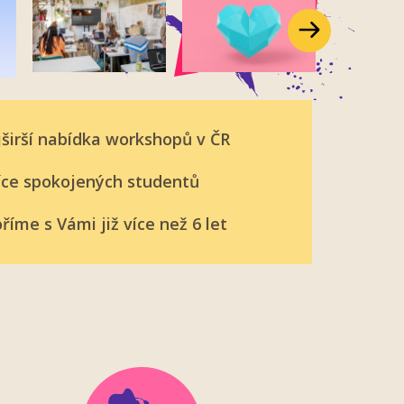
Další
širší nabídka workshopů v ČR
íce spokojených studentů
říme s Vámi již více než 6 let