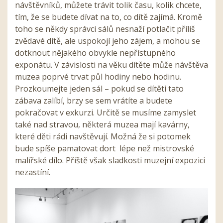
návštěvníků, můžete trávit tolik času, kolik chcete,
tím, že se budete dívat na to, co dítě zajímá. Kromě
toho se někdy správci sálů nesnaží potlačit příliš
zvědavé dítě, ale uspokojí jeho zájem, a mohou se
dotknout nějakého obvykle nepřístupného
exponátu. V závislosti na věku dítěte může návštěva
muzea poprvé trvat půl hodiny nebo hodinu.
Prozkoumejte jeden sál – pokud se dítěti tato
zábava zalíbí, brzy se sem vrátíte a budete
pokračovat v exkurzi. Určitě se musíme zamyslet
také nad stravou, některá muzea mají kavárny,
které děti rádi navštěvují. Možná že si potomek
bude spíše pamatovat dort lépe než mistrovské
malířské dílo. Příště však sladkosti muzejní expozici
nezastíní.