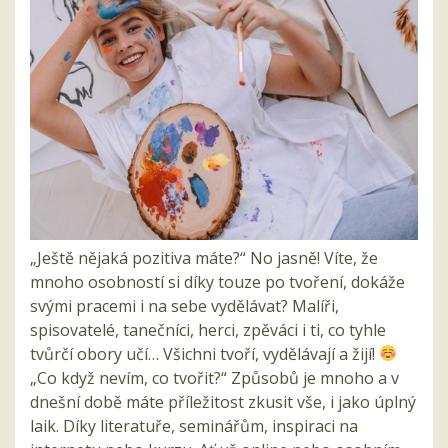
„Ještě nějaká pozitiva máte?“ No jasně! Víte, že
mnoho osobností si díky touze po tvoření, dokáže
svými pracemi i na sebe vydělávat? Malíři,
spisovatelé, tanečníci, herci, zpěváci i ti, co tyhle
tvůrčí obory učí… Všichni tvoří, vydělávají a žijí!
„Co když nevím, co tvořit?“ Způsobů je mnoho a v
dnešní době máte příležitost zkusit vše, i jako úplný
laik. Díky literatuře, seminářům, inspiraci na