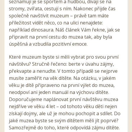
seznamují je se sportem a hudbou, dívají se na
stromy, zvířata, cestují s ním. Nakonec přijde čas
společně navštívit muzeum – právě tam máte
příležitost vidět něco, co na ulici nenajdete:
například dinosaura. Náš článek Vám řekne, jak se
připravit na první cestu do muzea tak, aby byla
úspěšná a vzbudila pozitivní emoce.
Které muzeum byste si měli vybrat pro svou první
návštěvu? Stručně řečeno: berte v úvahu zájmy,
překvapte a nenuďte. V tomto případě se nejprve
musíte zaměřit na věk dítěte. Na otázku, v jakém
věku je dítě připraveno na první výlet do muzea,
neodpoví ani jeden manuál na výchovu dítěte.
Doporučujeme naplánovat první návštěvu muzea
nejdříve ve věku 4 let – od tohoto věku děti nejen
získají dojmy, ale už je mohou pochopit a sdílet. Do
jaké muzea byste se svým dítětem měli jít poprvé?
Samozřejmě do toho, které odpovídá zájmu dítěte.