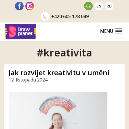
Přejít
CZ
EN
RU
na
+420
605 178 049
obsah
MENU
#kreativita
Jak rozvíjet kreativitu v umění
12. listopadu 2024