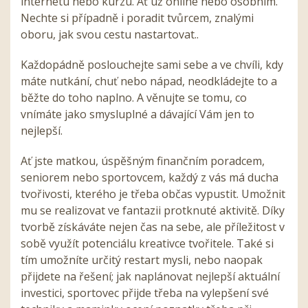
internetu nebo kurzu. Ať už online nebo osobním.
Nechte si případně i poradit tvůrcem, znalými
oboru, jak svou cestu nastartovat..
Každopádně poslouchejte sami sebe a ve chvíli, kdy
máte nutkání, chuť nebo nápad, neodkládejte to a
běžte do toho naplno. A věnujte se tomu, co
vnímáte jako smysluplné a dávající Vám jen to
nejlepší.
Ať jste matkou, úspěšným finančním poradcem,
seniorem nebo sportovcem, každý z vás má ducha
tvořivosti, kterého je třeba občas vypustit. Umožnit
mu se realizovat ve fantazii protknuté aktivitě. Díky
tvorbě získáváte nejen čas na sebe, ale příležitost v
sobě využít potenciálu kreativce tvořitele. Také si
tím umožníte určitý restart mysli, nebo naopak
přijdete na řešení; jak naplánovat nejlepší aktuální
investici, sportovec přijde třeba na vylepšení své