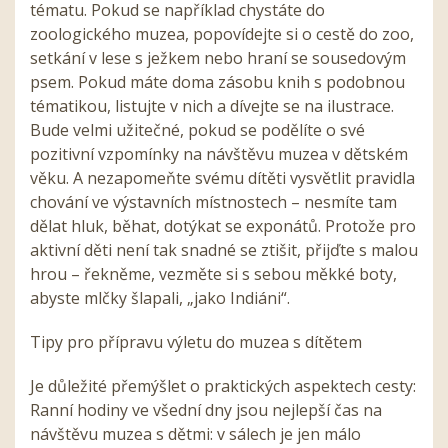
tématu. Pokud se například chystáte do
zoologického muzea, popovídejte si o cestě do zoo,
setkání v lese s ježkem nebo hraní se sousedovým
psem. Pokud máte doma zásobu knih s podobnou
tématikou, listujte v nich a dívejte se na ilustrace.
Bude velmi užitečné, pokud se podělíte o své
pozitivní vzpomínky na návštěvu muzea v dětském
věku. A nezapomeňte svému dítěti vysvětlit pravidla
chování ve výstavních místnostech – nesmíte tam
dělat hluk, běhat, dotýkat se exponátů. Protože pro
aktivní děti není tak snadné se ztišit, přijďte s malou
hrou – řekněme, vezměte si s sebou měkké boty,
abyste mlčky šlapali, „jako Indiáni“.
Tipy pro přípravu výletu do muzea s dítětem
Je důležité přemýšlet o praktických aspektech cesty:
Ranní hodiny ve všední dny jsou nejlepší čas na
návštěvu muzea s dětmi: v sálech je jen málo