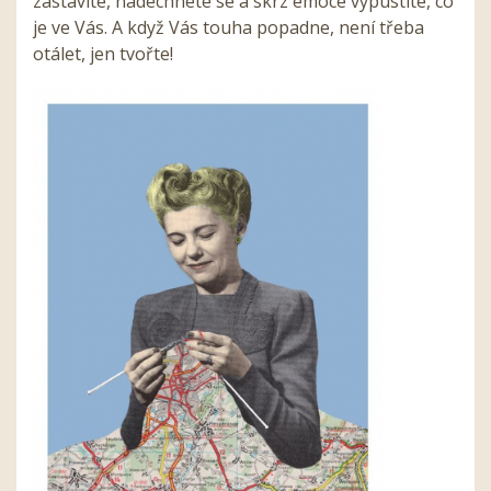
zastavíte, nadechnete se a skrz emoce vypustíte, co
je ve Vás. A když Vás touha popadne, není třeba
otálet, jen tvořte!