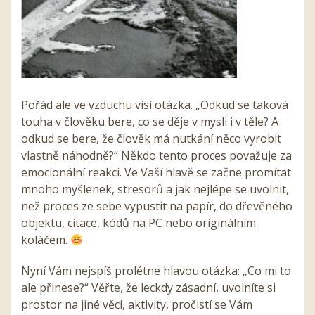
Pořád ale ve vzduchu visí otázka. „Odkud se taková
touha v člověku bere, co se děje v mysli i v těle? A
odkud se bere, že člověk má nutkání něco vyrobit
vlastně náhodně?“ Někdo tento proces považuje za
emocionální reakci. Ve Vaší hlavě se začne promítat
mnoho myšlenek, stresorů a jak nejlépe se uvolnit,
než proces ze sebe vypustit na papír, do dřevěného
objektu, citace, kódů na PC nebo originálním
koláčem.
Nyní Vám nejspíš prolétne hlavou otázka: „Co mi to
ale přinese?“ Věřte, že leckdy zásadní, uvolníte si
prostor na jiné věci, aktivity, pročistí se Vám