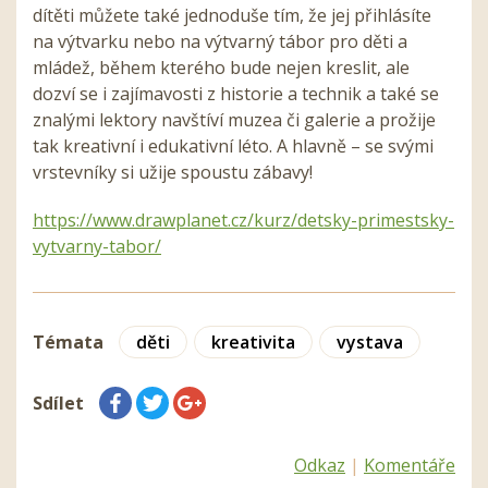
dítěti můžete také jednoduše tím, že jej přihlásíte
na výtvarku nebo na výtvarný tábor pro děti a
mládež, během kterého bude nejen kreslit, ale
dozví se i zajímavosti z historie a technik a také se
znalými lektory navštíví muzea či galerie a prožije
tak kreativní i edukativní léto. A hlavně – se svými
vrstevníky si užije spoustu zábavy!
https://www.drawplanet.cz/kurz/detsky-primestsky-
vytvarny-tabor/
Témata
děti
kreativita
vystava
Sdílet
Odkaz
|
Komentáře