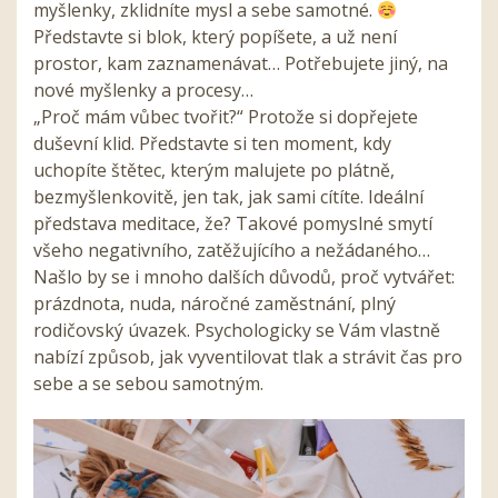
myšlenky, zklidníte mysl a sebe samotné.
Představte si blok, který popíšete, a už není
prostor, kam zaznamenávat… Potřebujete jiný, na
nové myšlenky a procesy…
„Proč mám vůbec tvořit?“ Protože si dopřejete
duševní klid. Představte si ten moment, kdy
uchopíte štětec, kterým malujete po plátně,
bezmyšlenkovitě, jen tak, jak sami cítíte. Ideální
představa meditace, že? Takové pomyslné smytí
všeho negativního, zatěžujícího a nežádaného…
Našlo by se i mnoho dalších důvodů, proč vytvářet:
prázdnota, nuda, náročné zaměstnání, plný
rodičovský úvazek. Psychologicky se Vám vlastně
nabízí způsob, jak vyventilovat tlak a strávit čas pro
sebe a se sebou samotným.