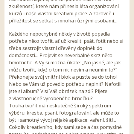
zkušeností, které nám přinesla léta organizování
kurzů i naše vlastní kreativní práce. A zároveň i
příležitost se setkat s mnoha různými osobami…
Každého nepochybně někdy v životě popadla
potřeba něco tvořit, ať už kreslit, psát, fotit nebo si
třeba sestrojit vlastní dřevěný doplněk do
domácnosti… Projevit se neverbálně skrz něco
hmotného. A Vy si možná říkáte: „No jasně, ale jak
můžu tvořit, když o tom nic nevím a neumím to?“
Překonejte svůj vnitřní blok a pusťte se do toho!
Nebo se Vám už povedlo potřebu naplnit? Nafotili
jste si album? Visí Váš obrázek na zdi? Pijete
z vlastnoručně vyrobeného hrnečku?
Touha tvořit má neskutečně široký spektrum
výběru: kresba, psaní, fotografování, ale může to
být i samotný vývoj nějaké aplikace, vaření, šití…
Cokoliv kreativního, kdy sami sebe a čas pomyslně