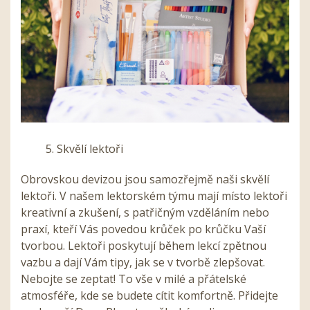
5. Skvělí lektoři
Obrovskou devizou jsou samozřejmě naši skvělí
lektoři. V našem lektorském týmu mají místo lektoři
kreativní a zkušení, s patřičným vzděláním nebo
praxí, kteří Vás povedou krůček po krůčku Vaší
tvorbou. Lektoři poskytují během lekcí zpětnou
vazbu a dají Vám tipy, jak se v tvorbě zlepšovat.
Nebojte se zeptat! To vše v milé a přátelské
atmosféře, kde se budete cítit komfortně. Přidejte