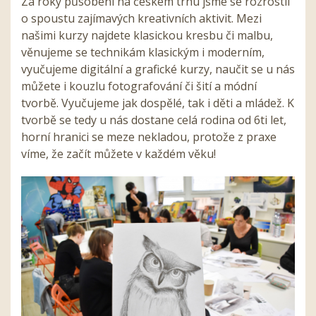
Za roky působení na českém trhu jsme se rozrostli
o spoustu zajímavých kreativních aktivit. Mezi
našimi kurzy najdete klasickou kresbu či malbu,
věnujeme se technikám klasickým i moderním,
vyučujeme digitální a grafické kurzy, naučit se u nás
můžete i kouzlu fotografování či šití a módní
tvorbě. Vyučujeme jak dospělé, tak i děti a mládež. K
tvorbě se tedy u nás dostane celá rodina od 6ti let,
horní hranici se meze nekladou, protože z praxe
víme, že začít můžete v každém věku!