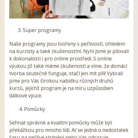
3. Super programy
Naše programy jsou tvořeny s pečlivostí, ohledem
na kurzisty a také zkušenostmi. Nyní jsme je pilovali
k dokonalosti i pro online prostředí. S online
výukou již také máme zkušenosti a víme, že domácí
tvorba skutečně funguje, stačí jen mít píli! Vybrali
jsme pro Vás širokou nabídku různých druhů
kurzů, jejichž program je na míru uzpůsoben
dálkové výuce.
4. Pomůcky
Sehnat správné a kvalitní pomůcky může být
překážkou pro mnoho lidí. Ať se jedná o nedostatek
času na pečlivé shánění nebo Vás odrazuje