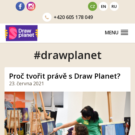
Přejít
CZ
EN
RU
na
+420
605 178 049
obsah
MENU
#drawplanet
Proč tvořit právě s Draw Planet?
23. června 2021