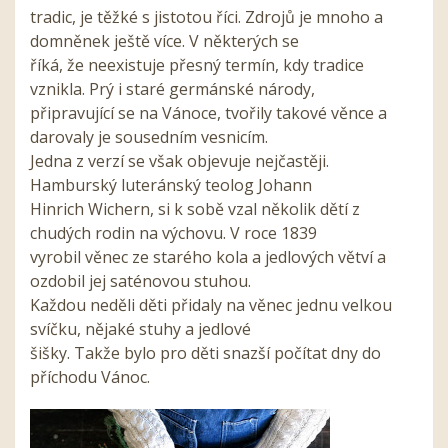
tradic, je těžké s jistotou říci. Zdrojů je mnoho a
domněnek ještě více. V některých se
říká, že neexistuje přesný termín, kdy tradice
vznikla. Prý i staré germánské národy,
připravující se na Vánoce, tvořily takové věnce a
darovaly je sousedním vesnicím.
Jedna z verzí se však objevuje nejčastěji.
Hamburský luteránský teolog Johann
Hinrich Wichern, si k sobě vzal několik dětí z
chudých rodin na výchovu. V roce 1839
vyrobil věnec ze starého kola a jedlových větví a
ozdobil jej saténovou stuhou.
Každou neděli děti přidaly na věnec jednu velkou
svíčku, nějaké stuhy a jedlové
šišky. Takže bylo pro děti snazší počítat dny do
příchodu Vánoc.