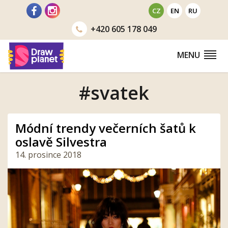
Přejít
CZ
EN
RU
na
+420
605 178 049
obsah
MENU
#svatek
Módní trendy večerních šatů k
oslavě Silvestra
14. prosince 2018