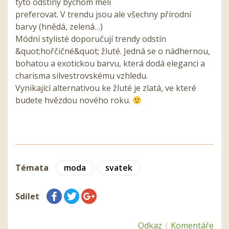
tyto odstíny bychom měli
preferovat. V trendu jsou ale všechny přírodní
barvy (hnědá, zelená…)
Módní stylisté doporučují trendy odstín
&quot;hořčičné&quot; žluté. Jedná se o nádhernou,
bohatou a exotickou barvu, která dodá eleganci a
charisma silvestrovskému vzhledu.
Vynikající alternativou ke žluté je zlatá, ve které
budete hvězdou nového roku.
Témata
moda
svatek
Sdílet
Odkaz
|
Komentáře