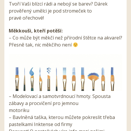
Tvoří Vaši blízcí rádi a nebojí se barev? Dárek
prověřený umělci je pod stromeček to
pravé ořechové!
Měkkouši, kteří potěší:
– Co může být měkčí než přírodní štětce na akvarel?
Přesně tak, nic měkčího není
– Modelovací a samotvrdnoucí hmoty. Spousta
zábavy a procvičení pro jemnou
motoriku
– Bavlněná taška, kterou můžete pokreslit třeba
pastelkami Inktense od firmy