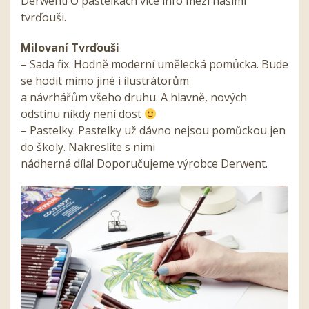
Derwent! O pastelkách více info mezi našimi
tvrďouši.
Milovaní Tvrďouši
– Sada fix. Hodně moderní umělecká pomůcka. Bude
se hodit mimo jiné i ilustrátorům
a návrhářům všeho druhu. A hlavně, nových
odstínu nikdy není dost
– Pastelky. Pastelky už dávno nejsou pomůckou jen
do školy. Nakreslíte s nimi
nádherná díla! Doporučujeme výrobce Derwent.