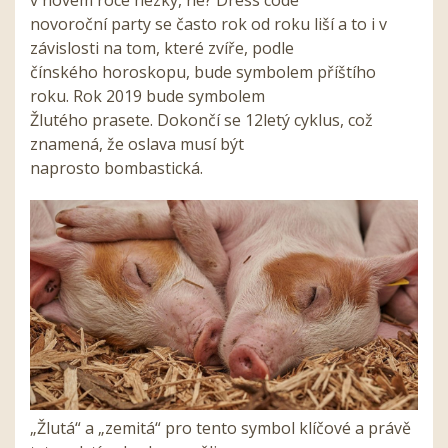
v novém roce hezky, ne? Dress code
novoroční party se často rok od roku liší a to i v
závislosti na tom, které zvíře, podle
čínského horoskopu, bude symbolem příštího
roku. Rok 2019 bude symbolem
Žlutého prasete. Dokončí se 12letý cyklus, což
znamená, že oslava musí být
naprosto bombastická.
„Žlutá“ a „zemitá“ pro tento symbol klíčové a právě