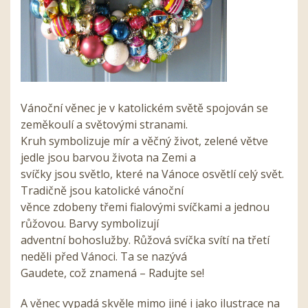
Vánoční věnec je v katolickém světě spojován se
zeměkoulí a světovými stranami.
Kruh symbolizuje mír a věčný život, zelené větve
jedle jsou barvou života na Zemi a
svíčky jsou světlo, které na Vánoce osvětlí celý svět.
Tradičně jsou katolické vánoční
věnce zdobeny třemi fialovými svíčkami a jednou
růžovou. Barvy symbolizují
adventní bohoslužby. Růžová svíčka svítí na třetí
neděli před Vánoci. Ta se nazývá
Gaudete, což znamená – Radujte se!
A věnec vypadá skvěle mimo jiné i jako ilustrace na