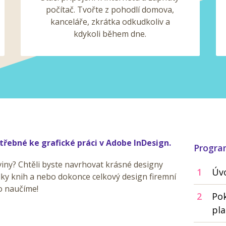
počítač. Tvořte z pohodlí domova,
kanceláře, zkrátka odkudkoliv a
kdykoli během dne.
třebné ke grafické práci v Adobe InDesign.
Progr
viny? Chtěli byste navrhovat krásné designy
1
Úvo
lky knih a nebo dokonce celkový design firemní
o naučíme!
2
Pok
pla