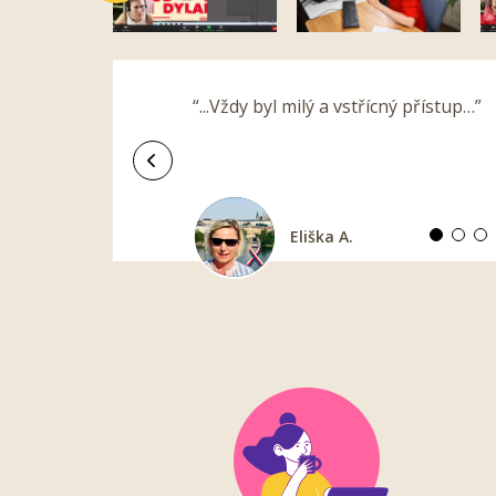
“...Vždy byl milý a vstřícný přístup…”
Předchozí
Eliška A.
Jana J.
Miroslav S.
Olga P.
Ludmila D.
Pavel K.