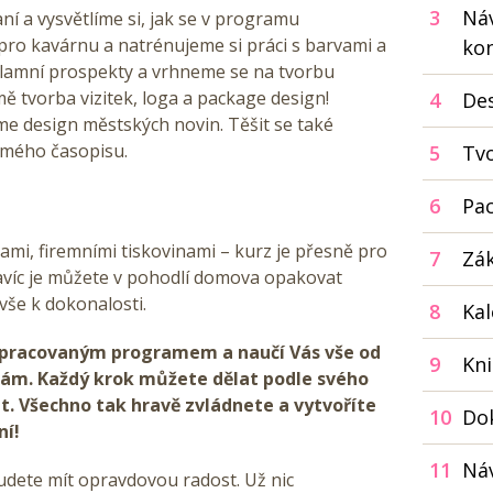
3
Náv
ní a vysvětlíme si, jak se v programu
ro kavárnu a natrénujeme si práci s barvami a
kon
klamní prospekty a vrhneme se na tvorbu
mě tvorba vizitek, loga a package design!
4
De
me design městských novin. Těšit se také
ámého časopisu.
5
Tvo
6
Pa
ami, firemními tiskovinami – kurz je přesně pro
7
Zák
víc je můžete v pohodlí domova opakovat
 vše k dokonalosti.
8
Ka
opracovaným programem a naučí Vás vše od
9
Kn
kám. Každý krok můžete dělat podle svého
t. Všechno tak hravě zvládnete a vytvoříte
10
Do
ní!
11
Náv
budete mít opravdovou radost. Už nic