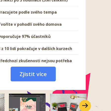
13 lekcí po 3 hodinách (39h celkem)
Pracujete podle svého tempa
Tvoříte v pohodlí svého domova
Doporučuje 97% účastníků
 z 10 lidí pokračuje v dalších kurzech
Předchozí zkušenosti nejsou potřeba
Zjistit více
Další