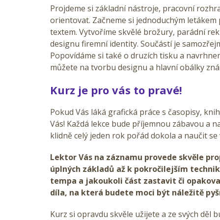
Projdeme si základní nástroje, pracovní rozhra
orientovat. Začneme si jednoduchým letákem p
textem. Vytvoříme skvělé brožury, parádní re
designu firemní identity. Součástí je samozřej
Popovídáme si také o druzích tisku a navrhne
můžete na tvorbu designu a hlavní obálky zn
Kurz je pro vás to pravé!
Pokud Vás láká grafická práce s časopisy, knih
Vás!
Každá lekce bude příjemnou zábavou a na
klidně celý jeden rok pořád dokola a naučit se
Lektor Vás na záznamu provede skvěle pr
úplných základů až k pokročilejším techni
tempa a jakoukoli část zastavit či opakova
díla, na která budete moci být náležitě pyš
Kurz si opravdu skvěle užijete a ze svých děl 