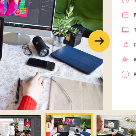
Další
Další
8