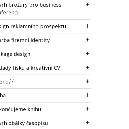
rh brožury pro business
ferenci
sign reklamního prospektu
rba firemní identity
ckage design
lady tisku a kreativní CV
lendář
iha
končujeme knihu
rh obálky časopisu