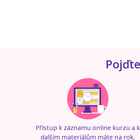
1
2
3
4
5
6
7
8
Pojďte
Přístup k záznamu online kurzu a 
dalším materiálům máte na rok.