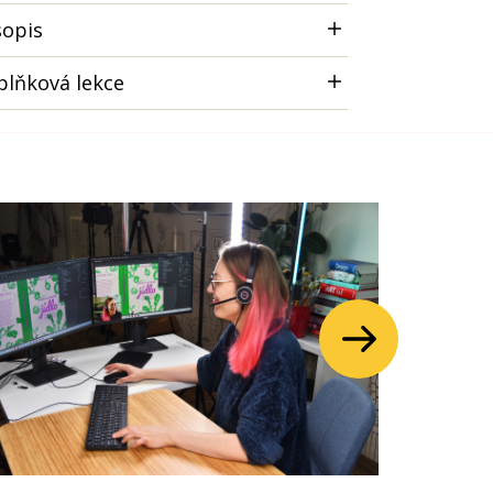
sopis
plňková lekce
Další