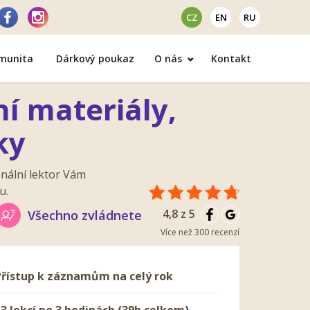
CZ
EN
RU
omunita
Dárkový poukaz
O nás
Kontakt
í materiály,
ky
nální lektor Vám
u.
4,8 z 5
Všechno zvládnete
Více než 300 recenzí
Přístup k záznamům na celý rok