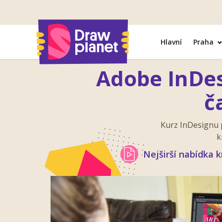
Přejít
na
obsah
Hlavní
Praha
Adobe InDes
č
Kurz InDesignu 
k
Nejširší nabídka k