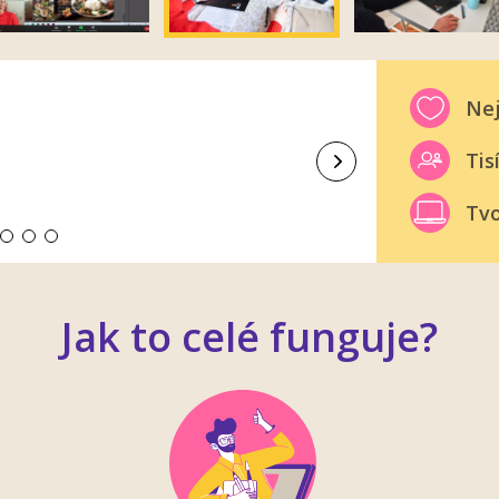
Nej
Tis
Další
Tvo
Jak to celé funguje?