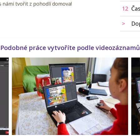
 s námi tvořit z pohodlí domova!
12
Ča
>
Do
Podobné práce vytvoříte podle videozáznamů