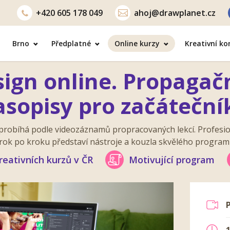
+420
605 178 049
ahoj@drawplanet.cz
Brno
Předplatné
Online kurzy
Kreativní k
ign online. Propagačn
asopisy pro začáteční
probíhá podle videozáznamů propracovaných lekcí. Profesio
rok po kroku představí nástroje a kouzla skvělého program
reativních kurzů v ČR
Motivující program