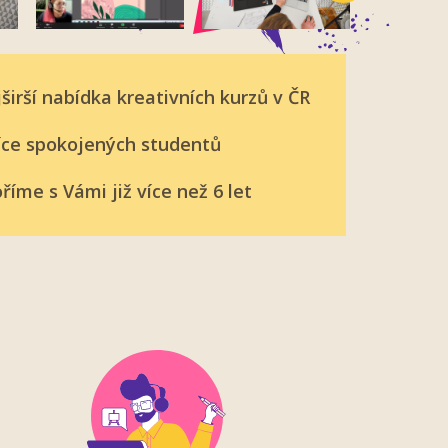
širší nabídka kreativních kurzů v ČR
íce spokojených studentů
říme s Vámi již více než 6 let