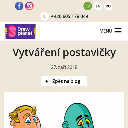
Přejít
CZ
EN
RU
na
+420
605 178 049
obsah
MENU
Vytváření postavičky
27. září 2018
Zpět na blog