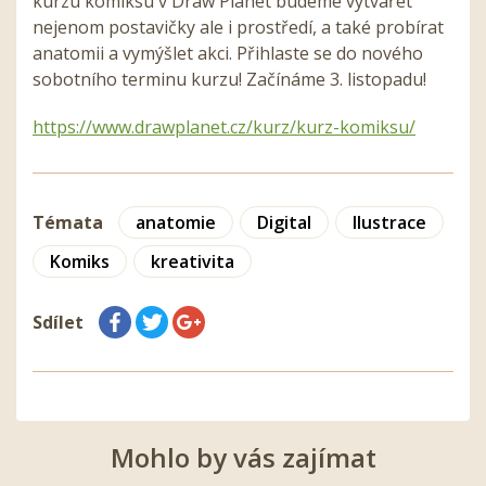
kurzu komiksu v Draw Planet budeme vytvářet
nejenom postavičky ale i prostředí, a také probírat
anatomii a vymýšlet akci. Přihlaste se do nového
sobotního terminu kurzu! Začínáme 3. listopadu!
https://www.drawplanet.cz/kurz/kurz-komiksu/
Témata
anatomie
Digital
Ilustrace
Komiks
kreativita
Sdílet
Mohlo by vás zajímat