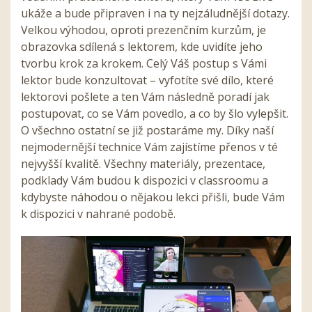
ukáže a bude připraven i na ty nejzáludnější dotazy.
Velkou výhodou, oproti prezenčním kurzům, je
obrazovka sdílená s lektorem, kde uvidíte jeho
tvorbu krok za krokem. Celý Váš postup s Vámi
lektor bude konzultovat – vyfotíte své dílo, které
lektorovi pošlete a ten Vám následně poradí jak
postupovat, co se Vám povedlo, a co by šlo vylepšit.
O všechno ostatní se již postaráme my. Díky naší
nejmodernější technice Vám zajístíme přenos v té
nejvyšší kvalitě. Všechny materiály, prezentace,
podklady Vám budou k dispozici v classroomu a
kdybyste náhodou o nějakou lekci přišli, bude Vám
k dispozici v nahrané podobě.