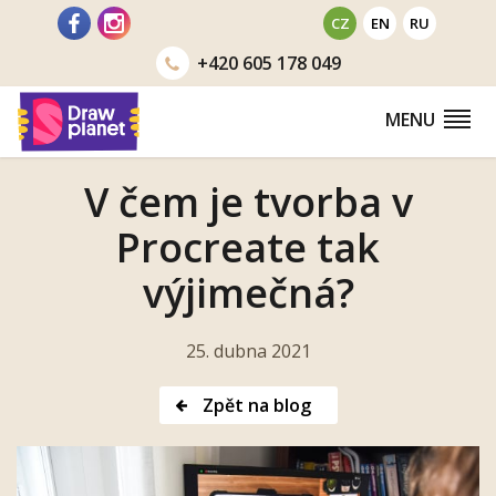
Přejít
CZ
EN
RU
na
+420
605 178 049
obsah
MENU
V čem je tvorba v
Procreate tak
výjimečná?
25. dubna 2021
Zpět na blog